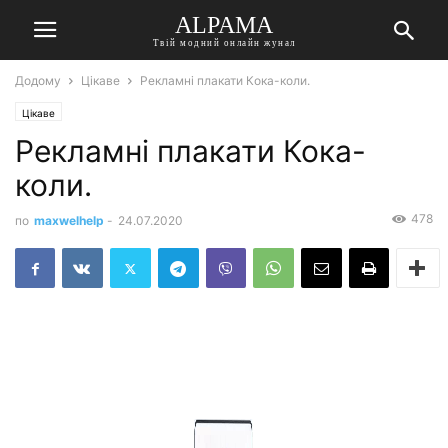
ALPAMA
Твій модний онлайн жунал
Додому
Цікаве
Рекламні плакати Кока-коли.
Цікаве
Рекламні плакати Кока-
коли.
478
по
maxwelhelp
-
24.07.2020