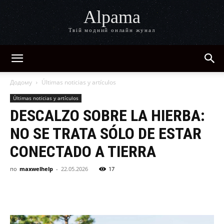
Alpama
Твій модний онлайн жунал
Додому
Últimas noticias y artículos
Últimas noticias y artículos
DESCALZO SOBRE LA HIERBA:
NO SE TRATA SÓLO DE ESTAR
CONECTADO A TIERRA
по
maxwelhelp
-
22.05.2026
17