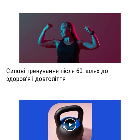
Силові тренування після 60: шлях до
здоров’я і довголіття