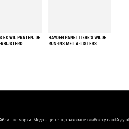
 EX WIL PRATEN. DE
HAYDEN PANETTIERE’S WILDE
ERBIJSTERD
RUN-INS MET A-LISTERS
йбли і не марки. Мода – це те, що заховане глибоко у вашій душі