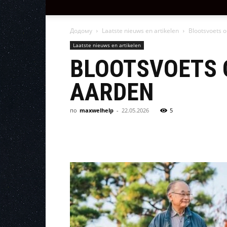
Додому
Laatste nieuws en artikelen
Blootsvoets op
Laatste nieuws en artikelen
BLOOTSVOETS O
AARDEN
по
maxwelhelp
-
22.05.2026
5