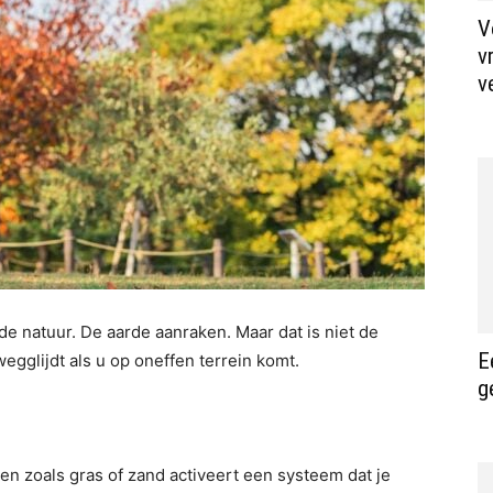
V
v
v
e natuur. De aarde aanraken. Maar dat is niet de
E
gglijdt als u op oneffen terrein komt.
g
n zoals gras of zand activeert een systeem dat je