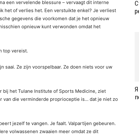
a een vervelende blessure – vervaagt dit interne
С
 het of verlies het. Een verstuikte enkel? Je verliest
р
sche gegevens die voorkomen dat je het opnieuw
lf misschien opnieuw kunt verwonden omdat het
 top vereist.
zijn saai. Ze zijn voorspelbaar. Ze doen niets voor uw
Я
 bij het Tulane Institute of Sports Medicine, ziet
п
aar van die verminderde proprioceptie is… dat je niet zo
eert jezelf te vangen. Je faalt. Valpartijen gebeuren.
dere volwassenen zwaaien meer omdat ze dit