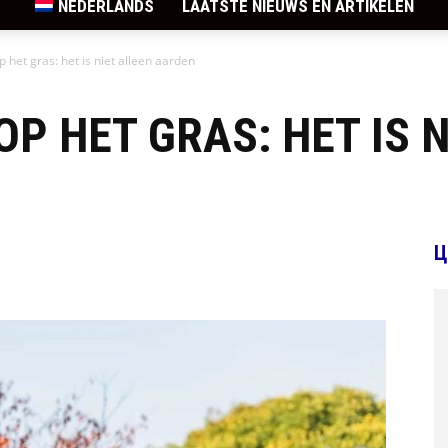
NEDERLANDS
LAATSTE NIEUWS EN ARTIKELEN
 het gras: het is niet alleen aarden
P HET GRAS: HET IS N
Ц