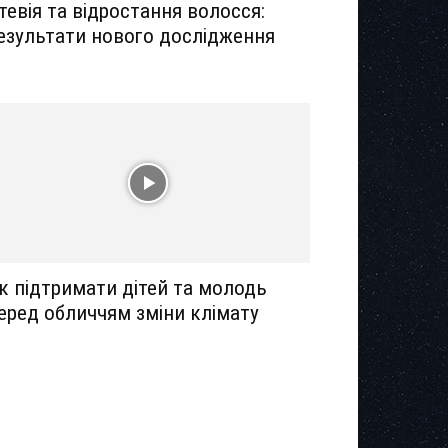
тевія та відростання волосся:
езультати нового дослідження
к підтримати дітей та молодь
еред обличчям зміни клімату