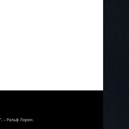
”, – Ральф Лорен.