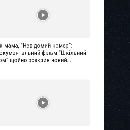
к мама, “Невідомий номер”:
окументальний фільм “Шкільний
ом” щойно розкрив новий...