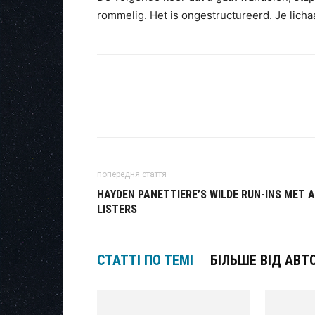
rommelig. Het is ongestructureerd. Je lichaa
попередня стаття
HAYDEN PANETTIERE’S WILDE RUN-INS MET A
LISTERS
СТАТТІ ПО ТЕМІ
БІЛЬШЕ ВІД АВТ