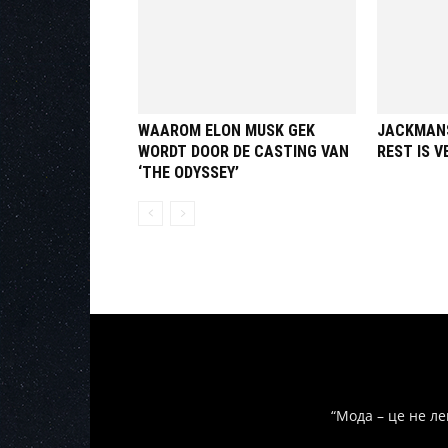
WAAROM ELON MUSK GEK
JACKMANS
WORDT DOOR DE CASTING VAN
REST IS V
‘THE ODYSSEY’
“Мода – це не ле