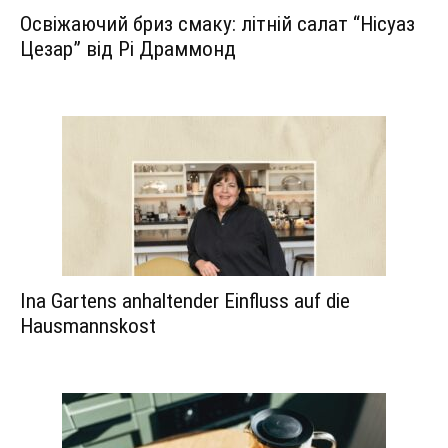
Освіжаючий бриз смаку: літній салат “Нісуаз
Цезар” від Рі Драммонд
Ina Gartens anhaltender Einfluss auf die
Hausmannskost