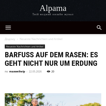
Alpama
Твій модний онлайн жунал
Додому
Neueste Nachrichten und Artikel
Neueste Nachrichten und Artikel
BARFUSS AUF DEM RASEN: ES G
EHT NICHT NUR UM ERDUNG
по
maxwelhelp
-
22.05.2026
20