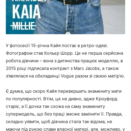
У фотосесії 15-річна Кайя постає в ретро-одязі.
Фотографом став Кольєр Шорр. Це не перша серйозна
робота дівчини – вона з дитинства працює моделлю, в
2015 році підписала контракт з Marc Jacobs, а також
з’являлася на обкладинці Vogue разом зі своєю матір’ю.
Є думка, що скоро Кайя перевершить знамениту мати
по популярності. Втім, це не дивно, адже Кроуфорд
старіє, а її дочка так схожа на саму знамениту
супермодель, що без праці зможе замінити її. Правда,
складно уявити, щоб дівчина стала так відома, не
маючи під рукою слави власної матері, але, можливо, у