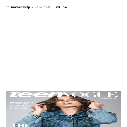
здоровя,
по
maxwelhelp
-
23.07.2020
354
сімя
та
новини
знаменитостей