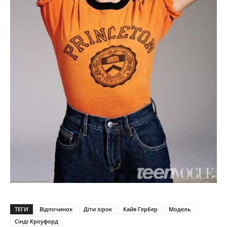
ТЕГИ
Відпочинок
Діти зірок
Кайя Гербер
Модель
Сінді Кроуфорд