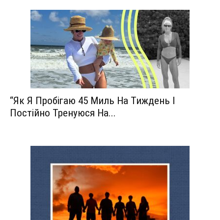
“Як Я Пробігаю 45 Миль На Тиждень І
Постійно Тренуюся На...