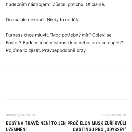
hudebním nástrojem”. Zůstali potichu. Oficiálně.
Drama ale nekončí. Nikdy to nedělá.
Furness chce mluvit. “Moc potřebný mír.” Objeví se
Foster? Bude v tiché místnosti klid nebo jen více napětí?
Pojďme to zjistit. Pravděpodobně brzy.
попередня стаття
наступна стаття
BOSÝ NA TRÁVĚ: NENÍ TO JEN
PROČ ELON MUSK ZUŘÍ KVŮLI
UZEMNĚNÍ
CASTINGU PRO „ODYSSEY“