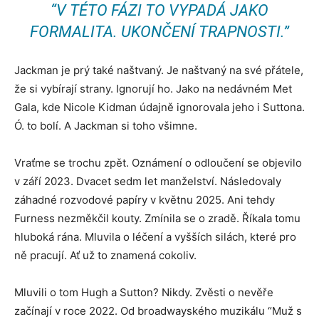
“V TÉTO FÁZI TO VYPADÁ JAKO
FORMALITA. UKONČENÍ TRAPNOSTI.”
Jackman je prý také naštvaný. Je naštvaný na své přátele,
že si vybírají strany. Ignorují ho. Jako na nedávném Met
Gala, kde Nicole Kidman údajně ignorovala jeho i Suttona.
Ó. to bolí. A Jackman si toho všimne.
Vraťme se trochu zpět. Oznámení o odloučení se objevilo
v září 2023. Dvacet sedm let manželství. Následovaly
záhadné rozvodové papíry v květnu 2025. Ani tehdy
Furness nezměkčil kouty. Zmínila se o zradě. Říkala tomu
hluboká rána. Mluvila o léčení a vyšších silách, které pro
ně pracují. Ať už to znamená cokoliv.
Mluvili o tom Hugh a Sutton? Nikdy. Zvěsti o nevěře
začínají v roce 2022. Od broadwayského muzikálu “Muž s