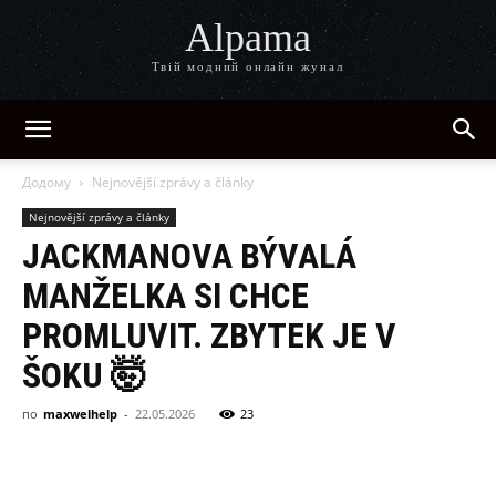
Alpama
Твій модний онлайн жунал
Додому
Nejnovější zprávy a články
Nejnovější zprávy a články
JACKMANOVA BÝVALÁ
MANŽELKA SI CHCE
PROMLUVIT. ZBYTEK JE V
ŠOKU 🤯
по
maxwelhelp
-
22.05.2026
23