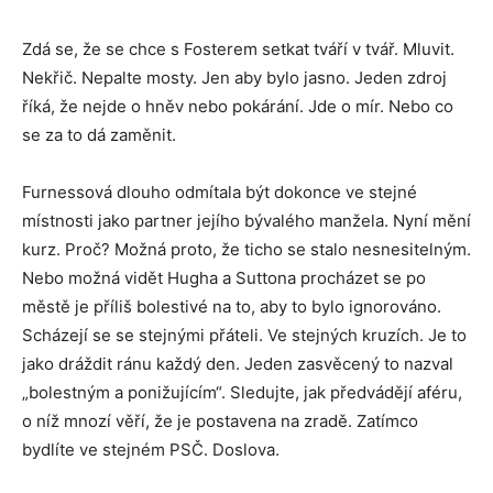
Zdá se, že se chce s Fosterem setkat tváří v tvář. Mluvit.
Nekřič. Nepalte mosty. Jen aby bylo jasno. Jeden zdroj
říká, že nejde o hněv nebo pokárání. Jde o mír. Nebo co
se za to dá zaměnit.
Furnessová dlouho odmítala být dokonce ve stejné
místnosti jako partner jejího bývalého manžela. Nyní mění
kurz. Proč? Možná proto, že ticho se stalo nesnesitelným.
Nebo možná vidět Hugha a Suttona procházet se po
městě je příliš bolestivé na to, aby to bylo ignorováno.
Scházejí se se stejnými přáteli. Ve stejných kruzích. Je to
jako dráždit ránu každý den. Jeden zasvěcený to nazval
„bolestným a ponižujícím“. Sledujte, jak předvádějí aféru,
o níž mnozí věří, že je postavena na zradě. Zatímco
bydlíte ve stejném PSČ. Doslova.