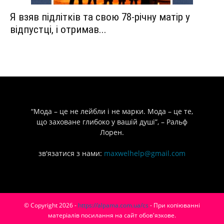
Я взяв підлітків та свою 78-річну матір у
відпустці, і отримав...
“Мода – це не лейбли і не марки. Мода – це те,
що заховане глибоко у вашій душі”, – Ральф
Лорен.
зв'язатися з нами:
maxwelhelp@gmail.com
© Copyright 2026 -
https://alpama.com.ua/cs
- При копіюванні
матеріалів посилання на сайт обов'язкове.