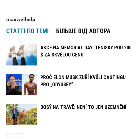
maxwelhelp
СТАТТІ ПО ТЕМІ
БІЛЬШЕ ВІД АВТОРА
AKCE NA MEMORIAL DAY: TENISKY POD 200
$ ZA SKVĚLOU CENU
PROČ ELON MUSK ZUŘÍ KVŮLI CASTINGU
PRO „ODYSSEY“
BOSÝ NA TRÁVĚ: NENÍ TO JEN UZEMNĚNÍ