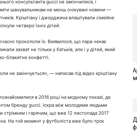
нього консультанта gucci не закінчилися, і
омити шанувальникам не менш очікувані новини —
опчиків. Кріштіану і джорджина влаштували сімейне
опнули четверо їхніх дітей.
очасно прокололи їх. Виявилося, що пара чекає
икали захват не тільки у батьків, але і у дітей, який
во-блакитне конфетті.
А
оли не закінчується», — написав під відео кріштіану
м
познайомилися в 2016 році на модному показі, де
том бренду gucci. Іскра між молодими людьми
ьки стрімким і гарячим, що вже 12 листопада 2017
Д
на. На той момент у футболіста вже було троє
ф