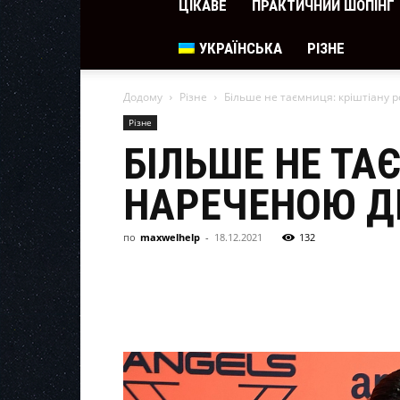
ЦІКАВЕ
ПРАКТИЧНИЙ ШОПІНГ
УКРАЇНСЬКА
РІЗНЕ
Додому
Різне
Більше не таємниця: кріштіану р
Різне
БІЛЬШЕ НЕ ТА
НАРЕЧЕНОЮ ДІ
по
maxwelhelp
-
18.12.2021
132