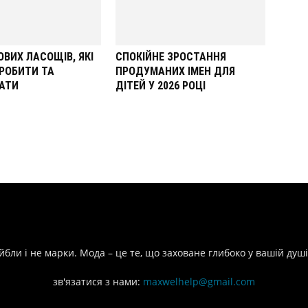
ОВИХ ЛАСОЩІВ, ЯКІ
СПОКІЙНЕ ЗРОСТАННЯ
РОБИТИ ТА
ПРОДУМАНИХ ІМЕН ДЛЯ
АТИ
ДІТЕЙ У 2026 РОЦІ
йбли і не марки. Мода – це те, що заховане глибоко у вашій душі
зв'язатися з нами:
maxwelhelp@gmail.com