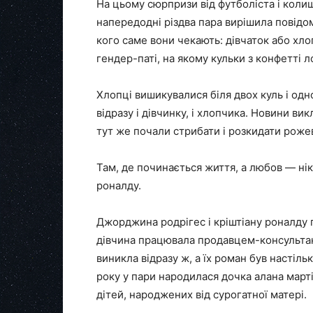
На цьому сюрпризи від футболіста і колиш
напередодні різдва пара вирішила повід
кого саме вони чекають: дівчаток або хл
гендер-паті, на якому кульки з конфетті л
Хлопці вишикувалися біля двох куль і одн
відразу і дівчинку, і хлопчика. Новини викл
тут же почали стрибати і розкидати роже
Там, де починається життя, а любов — нік
роналду.
Джорджина родрігес і кріштіану роналду 
дівчина працювала продавцем-консультан
виникла відразу ж, а їх роман був настіл
року у пари народилася дочка алана марті
дітей, народжених від сурогатної матері.