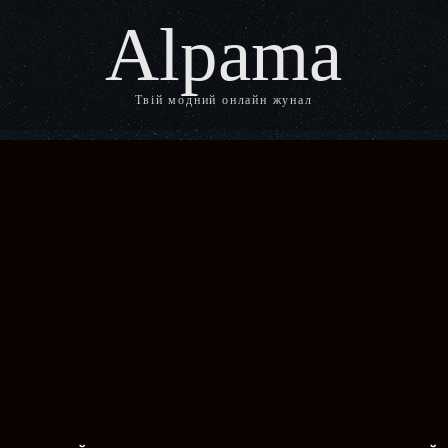
Alpama
Твій модний онлайн жунал