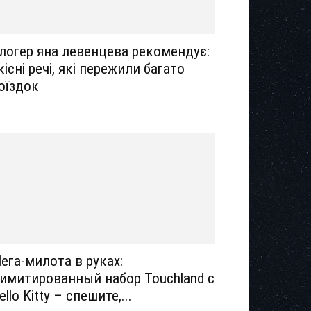
логер яна левенцева рекомендує:
кісні речі, які пережили багато
оїздок
ега-милота в руках:
имитированный набор Touchland с
ello Kitty – спешите,...