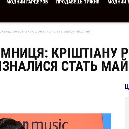
МОДНИЙ ГАРДЕРОБ
ПРОДАВЕЦЬ ТИЖНЯ
МОДНИЙ 
оналду з нареченою дізналися стать майбутніх дітей
ЄМНИЦЯ: КРІШТІАНУ 
ЗНАЛИСЯ СТАТЬ МАЙ
Ц