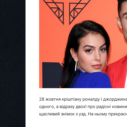
28 жовтня кріштіану роналду і джорджина
одного, а відразу двох! про радісні новин
щасливий знімок з узд. На ньому прекрасн