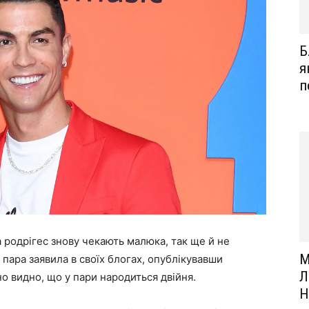
Б
я
п
 родрігес знову чекають малюка, так ще й не
М
и пара заявила в своїх блогах, опублікувавши
Л
о видно, що у пари народиться двійня.
H