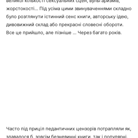
великої кількості сексуальних сцен, вульгаризмів,
жорстокості… Під усіма цими звинуваченнями складно
було розглянути істинний сенс книги, авторську ідею,
дивовижний склад або прекрасні словесні обороти.
Все це прийшло, але пізніше … Через багато років.
Часто під приціл педантичних цензорів потрапляли як,
здавалося б, зовсім безневинні книги, так і популярні,