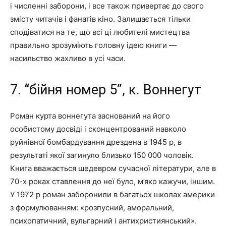
і численні заборони, і все також привертає до свого
змісту читачів і фанатів кіно. Залишається тільки
сподіватися на те, що всі ці любителі мистецтва
правильно зрозуміють головну ідею книги —
насильство жахливо в усі часи.
7. “бійня номер 5”, к. Воннегут
Роман курта воннегута заснований на його
особистому досвіді і сконцентрований навколо
руйнівної бомбардування дрездена в 1945 р, в
результаті якої загинуло близько 150 000 чоловік.
Книга вважається шедевром сучасної літератури, але в
70-х роках ставлення до неї було, м’яко кажучи, іншим.
У 1972 р роман заборонили в багатьох школах америки
з формулюванням: «розпусний, аморальний,
психопатичний, вульгарний і антихристиянський».