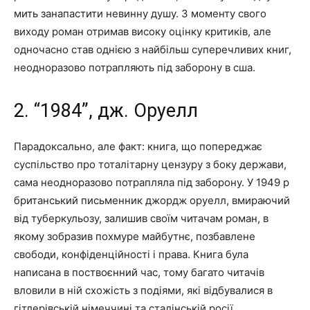
мить занапастити невинну душу. З моменту свого
виходу роман отримав високу оцінку критиків, але
одночасно став однією з найбільш суперечливих книг,
неодноразово потрапляють під заборону в сша.
2. “1984”, дж. Оруелл
Парадоксально, але факт: книга, що попереджає
суспільство про тоталітарну цензуру з боку держави,
сама неодноразово потрапляла під заборону. У 1949 р
британський письменник джордж оруелл, вмираючий
від туберкульозу, залишив своїм читачам роман, в
якому зобразив похмуре майбутнє, позбавлене
свободи, конфіденційності і права. Книга була
написана в поствоєнний час, тому багато читачів
вловили в ній схожість з подіями, які відбувалися в
гітлерівській німеччині та сталінській росії.