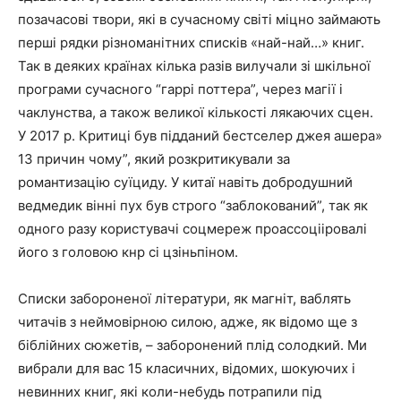
позачасові твори, які в сучасному світі міцно займають
перші рядки різноманітних списків «най-най…» книг.
Так в деяких країнах кілька разів вилучали зі шкільної
програми сучасного “гаррі поттера”, через магії і
чаклунства, а також великої кількості лякаючих сцен.
У 2017 р. Критиці був підданий бестселер джея ашера»
13 причин чому”, який розкритикували за
романтизацію суїциду. У китаї навіть добродушний
ведмедик вінні пух був строго “заблокований”, так як
одного разу користувачі соцмереж проассоцііровалі
його з головою кнр сі цзіньпіном.
Списки забороненої літератури, як магніт, ваблять
читачів з неймовірною силою, адже, як відомо ще з
біблійних сюжетів, – заборонений плід солодкий. Ми
вибрали для вас 15 класичних, відомих, шокуючих і
невинних книг, які коли-небудь потрапили під