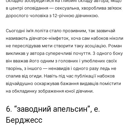
складно зосередитися на глибині складу автора, якщо
в центрі оповідання — сексуальна, хвороблива зв’язок
дорослого чоловіка з 12-річною дівчинкою.
Сьогодні ім’я лоліта стало прозивним, так зазвичай
називають дівчаток-німфеток, хоча сам набоков ніколи
не переслідував мети створити таку асоціацію. Роман
викликав у автора суперечливі почуття. З одного боку
він вважав його одним з головних і улюблених своїх
творінь, з іншого — ненавидів і одного разу ледь не
спалив від огиди. Навіть під час публікації набоков
відчайдушно оскаржував бажання видавців помістити
на обкладинку зображення юної дівчини.
6. “заводний апельсин”, е.
Берджесс