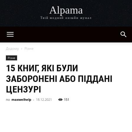
Alpama
Твій модний онлайн жунал
Додому
Різне
Різне
15 КНИГ, ЯКІ БУЛИ
ЗАБОРОНЕНІ АБО ПІДДАНІ
ЦЕНЗУРІ
по
maxwelhelp
-
18.12.2021
151