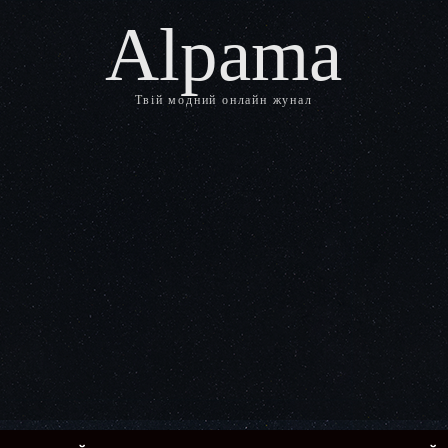
Alpama
Твій модний онлайн жунал