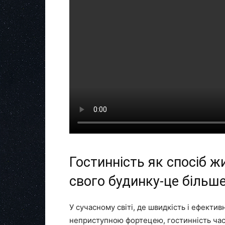
Гостинність як спосіб ж
свого будинку-це більше
У сучасному світі, де швидкість і ефектив
неприступною фортецею, гостинність час