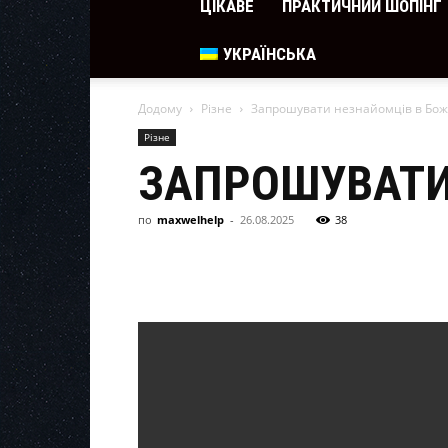
ЦІКАВЕ
ПРАКТИЧНИЙ ШОПІНГ
УКРАЇНСЬКА
Додому
Різне
Запрошувати незнайомців в Божу
Різне
ЗАПРОШУВАТИ
по
maxwelhelp
-
26.08.2025
38