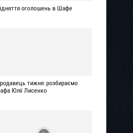
ідняття оголошень в Шафе
родавець тижня: розбираємо
афа Юлії Лисенко