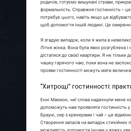
родичів, готуємо вишукані страви, прикра
формальність. Справжня гостинність – це з
потребує цього, навіть якщо це відбуваєть
щоб допомогти іншій людині. Це смирення 
Я згадую випадок, коли я жила в невелико
Літня жінка. Вона була явно розгублена і 
дістатися до своєї квартири. Я не тільки 
чашку гарячого чаю, поки вона не заспоко
прояви гостинності можуть мати величез
“Хитрощі” гостинності: практ
Енні Маккюн, чиї слова надихнули мене н
допоможуть нам проявляти гостинність у 
Брауні, сир з крекерами і чай – це відмін
Створення запасів на випадок стихійних ли
можливість допомогти іншим у важку хвил