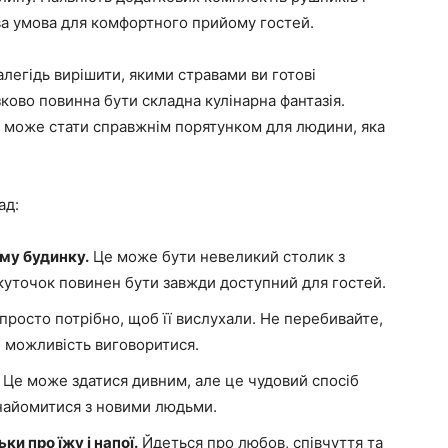
ва умова для комфортного прийому гостей.
алегідь вирішити, якими стравами ви готові
ково повинна бути складна кулінарна фантазія.
д може стати справжнім порятунком для людини, яка
ад:
єму будинку.
Це може бути невеликий столик з
 куточок повинен бути завжди доступний для гостей.
просто потрібно, щоб її вислухали. Не перебивайте,
і можливість виговоритися.
Це може здатися дивним, але це чудовий спосіб
знайомитися з новими людьми.
ки про їжу і напої.
Йдеться про любов, співчуття та