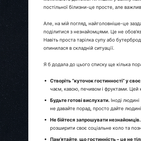
постільної білизни-це просте, але важли
Але, на мій погляд, найголовніше-це зазд
поділитися з незнайомцями. Це не обов’яз
Навіть проста тарілка супу або бутербро
опинилася в складній ситуації.
Я б додала до цього списку ще кілька пор
Створіть “куточок гостинності” у сво
чаєм, кавою, печивом і фруктами. Цей
Будьте готові вислухати.
Іноді людині 
не давайте порад, просто дайте людин
Не бійтеся запрошувати незнайомців.
розширити своє соціальне коло та по
Пам’ятайте, що гостинність – це не тіль