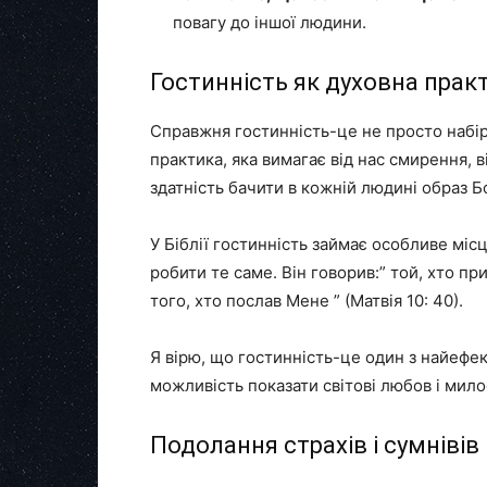
повагу до іншої людини.
Гостинність як духовна прак
Справжня гостинність-це не просто набір
практика, яка вимагає від нас смирення, в
здатність бачити в кожній людині образ Б
У Біблії гостинність займає особливе місц
робити те саме. Він говорив:” той, хто пр
того, хто послав Мене ” (Матвія 10: 40).
Я вірю, що гостинність-це один з найефек
можливість показати світові любов і милос
Подолання страхів і сумнівів