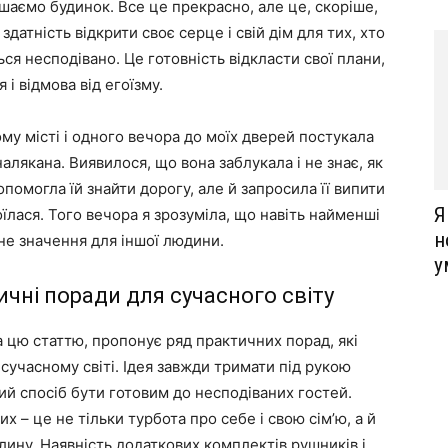
шаємо будинок. Все це прекрасно, але це, скоріше,
датність відкрити своє серце і свій дім для тих, хто
ся несподівано. Це готовність відкласти свої плани,
і відмова від егоїзму.
му місті і одного вечора до моїх дверей постукала
налякана. Виявилося, що вона заблукала і не знає, як
допомогла їй знайти дорогу, але й запросила її випити
Я
їлася. Того вечора я зрозуміла, що навіть найменші
н
не значення для іншої людини.
у
ичні поради для сучасного світу
а цю статтю, пропонує ряд практичних порад, які
сучасному світі. Ідея завжди тримати під рукою
ний спосіб бути готовим до несподіваних гостей.
х – це не тільки турбота про себе і свою сім’ю, а й
ину. Наявність додаткових комплектів рушників і