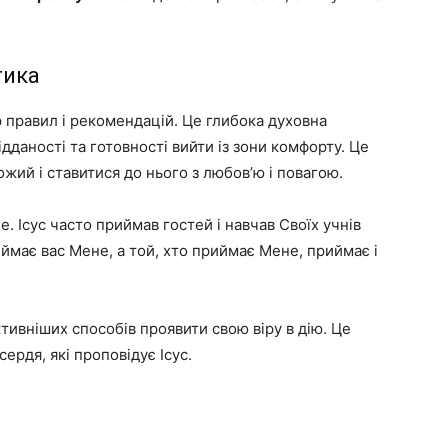
тика
 правил і рекомендацій. Це глибока духовна
ідданості та готовності вийти із зони комфорту. Це
ожий і ставитися до нього з любов’ю і повагою.
е. Ісус часто приймав гостей і навчав Своїх учнів
иймає вас Мене, а той, хто приймає Мене, приймає і
тивніших способів проявити свою віру в дію. Це
ердя, які проповідує Ісус.