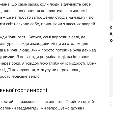
онана, що саме зараз, коли люди відчувають себе
ід одного, повернення до практики гостинності
ь – це не просто запрошення сусідів на чашку чаю,
ити світ навколо себе, починаючи з власних дверей.
К
А
жди були гості. Батьки, самі виросли в селі, де
к
ультури, завжди знаходили місце за столом для
оді це були люди, яким просто потрібна була дах над
підтримки. Я не завжди розуміла тоді, навіщо вони
через роки, я усвідомлюю глибину їх мудрості. Вони
від її походження, статусу чи переконань,
 просто людське тепло.
жньої гостинності
гостей і справжньою гостинністю. Прийом гостей-
С
отовлений заздалегідь. Ми запрошуємо друзів і