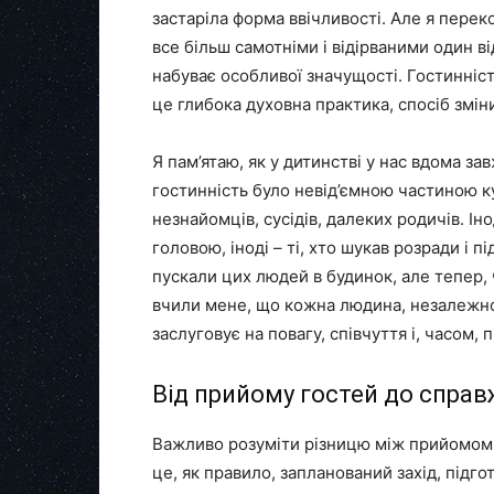
застаріла форма ввічливості. Але я перек
все більш самотніми і відірваними один в
набуває особливої значущості. Гостинніст
це глибока духовна практика, спосіб змін
Я пам’ятаю, як у дитинстві у нас вдома зав
гостинність було невід’ємною частиною к
незнайомців, сусідів, далеких родичів. Ін
головою, іноді – ті, хто шукав розради і 
пускали цих людей в будинок, але тепер, 
вчили мене, що кожна людина, незалежно 
заслуговує на повагу, співчуття і, часом,
Від прийому гостей до справ
Важливо розуміти різницю між прийомом 
це, як правило, запланований захід, підг