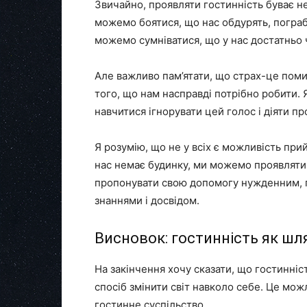
Звичайно, проявляти гостинність буває не
можемо боятися, що нас обдурять, пограб
можемо сумніватися, що у нас достатньо ч
Але важливо пам’ятати, що страх-це поми
того, що нам насправді потрібно робити.
навчитися ігнорувати цей голос і діяти пр
Я розумію, що не у всіх є можливість при
нас немає будинку, ми можемо проявлят
пропонувати свою допомогу нужденним, пі
знаннями і досвідом.
Висновок: гостинність як шля
На закінчення хочу сказати, що гостинніс
спосіб змінити світ навколо себе. Це мож
гостинне суспільство.