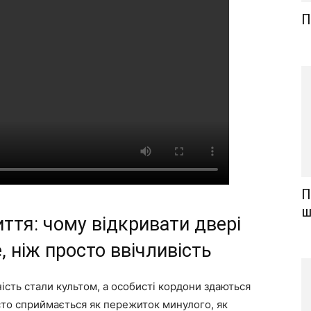
П
П
ш
иття: чому відкривати двері
, ніж просто ввічливість
ність стали культом, а особисті кордони здаються
то сприймається як пережиток минулого, як