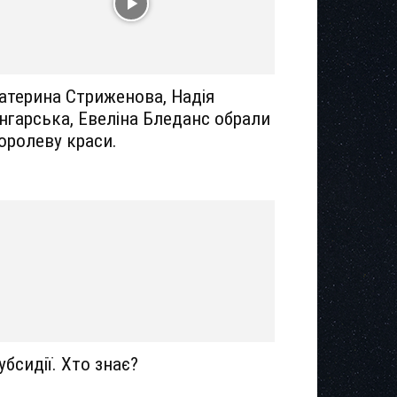
атерина Стриженова, Надія
нгарська, Евеліна Бледанс обрали
оролеву краси.
убсидії. Хто знає?