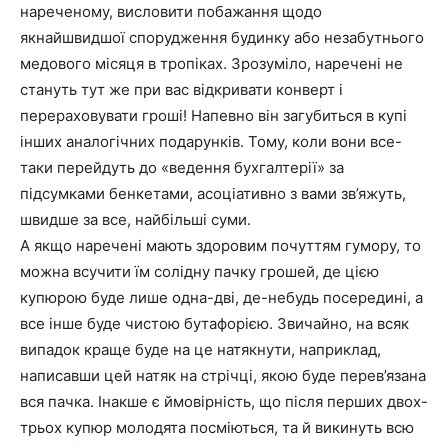
нареченому, висловити побажання щодо
якнайшвидшої спорудження будинку або незабутнього
медового місяця в тропіках. Зрозуміло, наречені не
стануть тут же при вас відкривати конверт і
перераховувати гроші! Напевно він загубиться в купі
інших аналогічних подарунків. Тому, коли вони все-
таки перейдуть до «ведення бухгалтерії» за
підсумками бенкетами, асоціативно з вами зв’яжуть,
швидше за все, найбільші суми.
А якщо наречені мають здоровим почуттям гумору, то
можна всучити їм солідну пачку грошей, де цією
купюрою буде лише одна-дві, де-небудь посередині, а
все інше буде чистою бутафорією. Звичайно, на всяк
випадок краще буде на це натякнути, наприклад,
написавши цей натяк на стрічці, якою буде перев’язана
вся пачка. Інакше є ймовірність, що після перших двох-
трьох купюр молодята посміються, та й викинуть всю