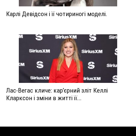
Карлі Девідсон і її чотириногі моделі.
Лас-Вегас кличе: кар’єрний зліт Келлі
Кларксон і зміни в житті її...