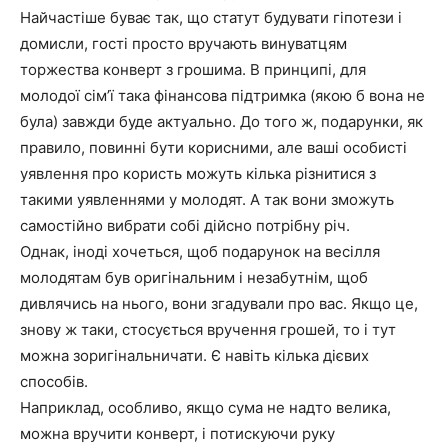
Найчастіше буває так, що статут будувати гіпотези і
домисли, гості просто вручають винуватцям
торжества конверт з грошима. В принципі, для
молодої сім’ї така фінансова підтримка (якою б вона не
була) завжди буде актуально. До того ж, подарунки, як
правило, повинні бути корисними, але ваші особисті
уявлення про користь можуть кілька різнитися з
такими уявленнями у молодят. А так вони зможуть
самостійно вибрати собі дійсно потрібну річ.
Однак, іноді хочеться, щоб подарунок на весілля
молодятам був оригінальним і незабутнім, щоб
дивлячись на нього, вони згадували про вас. Якщо це,
знову ж таки, стосується вручення грошей, то і тут
можна зоригінальничати. Є навіть кілька дієвих
способів.
Наприклад, особливо, якщо сума не надто велика,
можна вручити конверт, і потискуючи руку