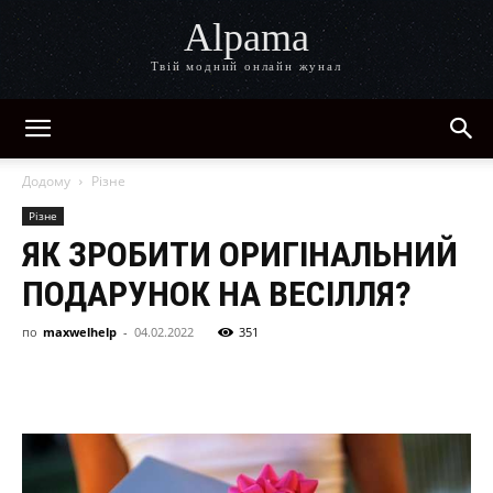
Alpama
Твій модний онлайн жунал
Додому
Різне
Різне
ЯК ЗРОБИТИ ОРИГІНАЛЬНИЙ
ПОДАРУНОК НА ВЕСІЛЛЯ?
по
maxwelhelp
-
04.02.2022
351