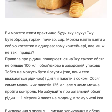
Ви можете взяти практично будь-яку «суху» їжу —
бутерброди, горіхи, печиво, сир. Можна навіть взяти з
собою котлетки в одноразовому контейнері, але ми ж
не такі, правда?
Правила про рідини поширюється на їжу також: обсяг
не більше 100 мл і обов’язково в заводській упаковці.
Тобто це можуть бути йогурти (так, вони теж
вважаються рідиною) і дитячі пакети з соком. Обсяг
самих маленьких пакетів 125 мл, але з ними можна
пройти контроль. Не забувайте про загальний обсяг
рідин — 1 літровий пакет на людину, в тому числі їжа.
Виключення з правил — дитяче харчування в обсязі,