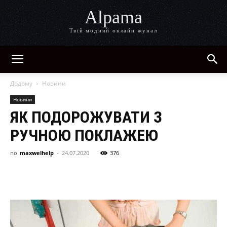
Alpama
Твій модний онлайн жунал
Додому
Новини
Новини
ЯК ПОДОРОЖУВАТИ З
РУЧНОЮ ПОКЛАЖЕЮ
по
maxwelhelp
-
24.07.2020
376