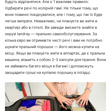
будуть відрізнятися. Але є 1 важливе правило:
підбирати речі по колірній гамі. Не тільки тому, що
вони повинні поєднуватися, але і тому, що так їх буде
легше випрати. Неважливо, чи плануєте ви жити в
квартирі або в готелі. Ви завжди зможете знайти в
окрузі landray — пральню самообслуговування. За
кілька євро ви отримаєте чисті речі і вам не потрібно
шукати пральний порошок — його можна купити на
місці. Якщо ви плануєте жити в аппартах, де є пральна
машина, візьміть з собою 2-3 капсули для прання. Вони
не займають багато місця в багажі і допоможуть
заощадити гроші на купівлю порошку в поїздці.