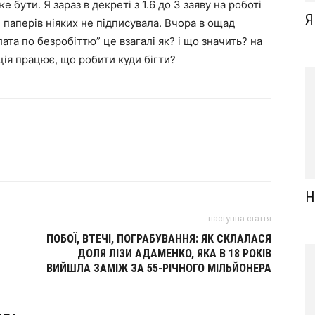
 бути. Я зараз в декреті з 1.6 до 3 заяву на роботі
Я
 і паперів ніяких не підписувала. Вчора в ощад
та по безробіттю” це взагалі як? і що значить? на
ація працює, що робити куди бігти?
Н
наступна стаття
ПОБОЇ, ВТЕЧІ, ПОГРАБУВАННЯ: ЯК СКЛАЛАСЯ
ДОЛЯ ЛІЗИ АДАМЕНКО, ЯКА В 18 РОКІВ
ВИЙШЛА ЗАМІЖ ЗА 55-РІЧНОГО МІЛЬЙОНЕРА