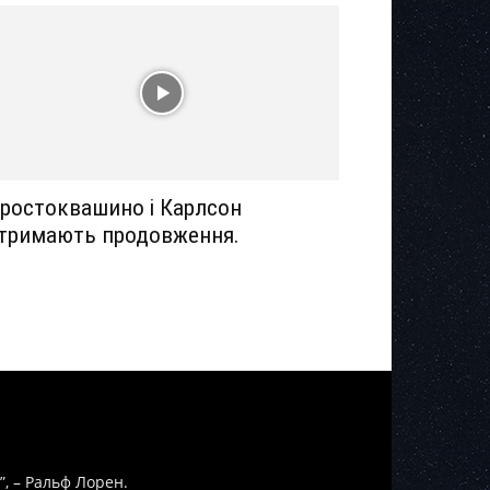
ростоквашино і Карлсон
тримають продовження.
”, – Ральф Лорен.