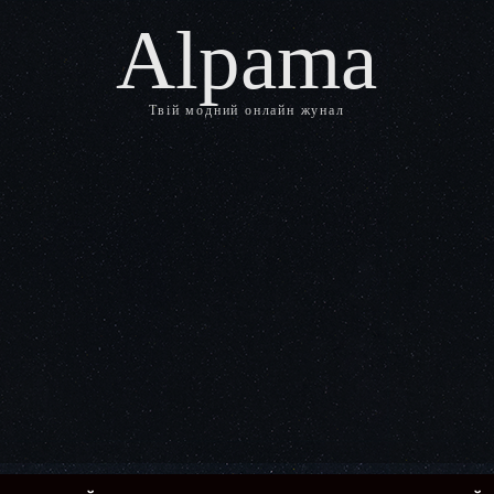
Alpama
Твій модний онлайн жунал