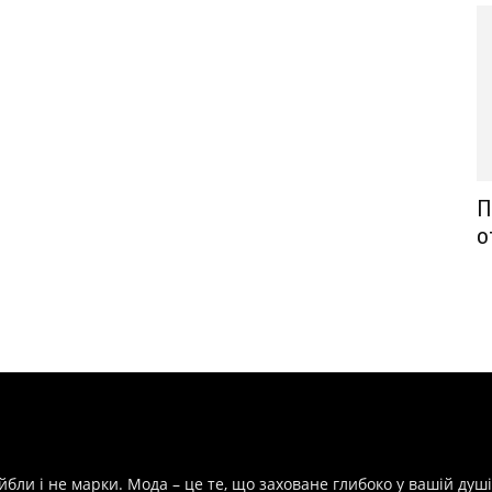
П
о
йбли і не марки. Мода – це те, що заховане глибоко у вашій душі