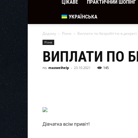
ЦІКАВЕ
ПРАКТИЧНИЙ ШОПІНГ
УКРАЇНСЬКА
Додому
Різне
Виплати по безробіттю в декреті
Різне
ВИПЛАТИ ПО Б
по
maxwelhelp
-
23.10.2021
145
Дівчатка всім привіт!