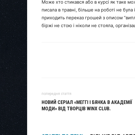
Може хто стикався або в курсі як таке може
писала в травні, більше на роботі не була
приходить переказ грошей з описом “випла
біржі не стою і ніколи не стояла, організ
попередня стаття
НОВИЙ СЕРІАЛ «МЕГГІ І БЯНКА В АКАДЕМІЇ
МОДИ» ВІД ТВОРЦІВ WINX CLUB.