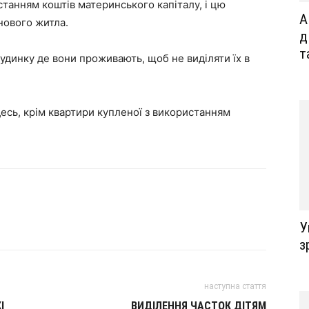
станням коштів материнського капіталу, і цю
А
нового житла.
д
т
удинку де вони проживають, щоб не виділяти їх в
десь, крім квартири купленої з використанням
У
з
наступна стаття
І
ВИДІЛЕННЯ ЧАСТОК ДІТЯМ