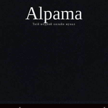
Alpama
Твій модний онлайн жунал