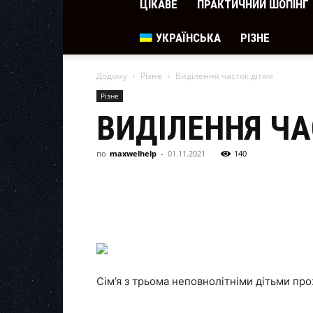
ЦІКАВЕ
ПРАКТИЧНИЙ ШОПІНГ
УКРАЇНСЬКА
РІЗНЕ
Додому
Різне
Виділення часток дітям
Різне
ВИДІЛЕННЯ ЧА
по
maxwelhelp
-
01.11.2021
140
Сім’я з трьома неповнолітніми дітьми про