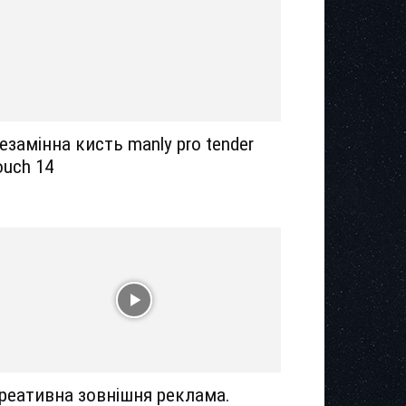
езамінна кисть manly pro tender
ouch 14
реативна зовнішня реклама.