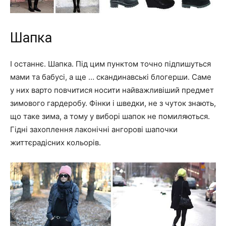
Шапка
І останнє. Шапка. Під цим пунктом точно підпишуться
мами та бабусі, а ще … скандинавські блогерши. Саме
у них варто повчитися носити найважливіший предмет
зимового гардеробу. Фінки і шведки, не з чуток знають,
що таке зима, а тому у виборі шапок не помиляються.
Гідні захоплення лаконічні ангорові шапочки
життєрадісних кольорів.