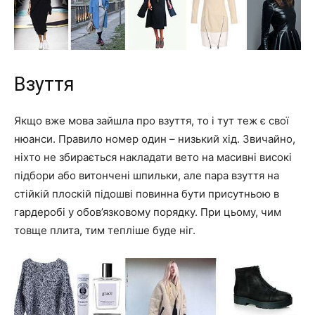
Взуття
Якщо вже мова зайшла про взуття, то і тут теж є свої
нюанси. Правило номер один – низький хід. Звичайно,
ніхто не збирається накладати вето на масивні високі
підбори або витончені шпильки, але пара взуття на
стійкій плоскій підошві повинна бути присутньою в
гардеробі у обов’язковому порядку. При цьому, чим
товще плита, тим тепліше буде ніг.