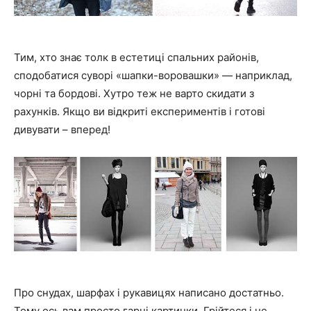
Тим, хто знає толк в естетиці спальних районів,
сподобатися суворі «шапки-воровашки» — наприклад,
чорні та бордові. Хутро теж не варто скидати з
рахунків. Якщо ви відкриті експериментів і готові
дивувати – вперед!
Про снудах, шарфах і рукавицях написано достатньо.
Тому ось вам просто гарні картинки. Грійтеся і не