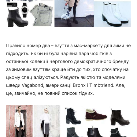
Правило номер два – взуття з мас-маркету для зими не
підходить. Як би ні була чарівна пара чобітків з
останньої колекції чергового демократичного бренду,
за зимовим взуттям краще йти до тих, хто спочатку на
цьому спеціалізуються. Радують якістю та моделями
шведи Vagabond, американці Bronx і Timbtrlend. Але,
це, звичайно, не повний список гідних.