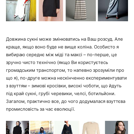
Довжина сукні може змінюватись на Ваш розсуд. Але
краще, якщо воно буде не вище коліна. Особисто я
вибираю середнє між міді та максі – по-перше, це
зручно чисто технічно (якщо Ви користуєтесь
громадським транспортом, то напевно зрозуміли про
що я), по-друге можна нескінченно експериментувати
з взуттям – зимові кросівки, високі чоботи, що йдуть
під край сукні, грубі черевики, челсі, ботильйони.
Загалом, практично все, до чого додумалася взуттєва
промисловість за час еволюції.