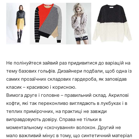
Не полінуйтеся зайвий раз придивитися до варіацій на
тему базових гольфів. Дизайнери подбали, щоб одна із
самих прозаїчних складових гардероба, як заповідав
класик – красивою і корисною.
Вимога друге і головне – правильний склад. Акрилові
кофти, які так переконливо виглядають в лукбуках і в
теплих примірочних, на практиці не завжди
виправдовують довіру. Справа не тільки в
моментальному «скочування» волокон. Другий не
мало важливий мінус в тому, що синтетичний матеріал