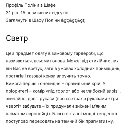
Профіль Поліни в Шафе
31 річ. 15 позитивних відгуків
Заглянути в Шафу Поліни &gt;&gt;&gt;
Светр
Цей предмет одягу в зимовому гардеробі, що
називається, всьому голова. Може, від стихійних лих
він Вас не врятує, зате в умовах холодних приміщень,
протягів і газової кризи виручить точно.
Вимога перше і очевидне – правильний крій. У
пріоритеті – комір «під горло» або неглибокий виріз і,
звичайно, довгі рукави (про светрах з рукавами «три
чверті» забудьте – їх придумали зніжені м’яким
кліматом європейці). Благо останні модні тенденції
поступово переходять на темний бік прагматизму.