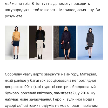
майже не гріє. Втім, тут на допомогу приходить
натурпродукт – тобто шерсть. Меринос, лама – ну, Ви
розумієте…
Особливу увагу варто звернути на ангору. Матеріал,
який раніше у багатьох асоціювався з непроглядної
депресією 90-х (такі нудотні светри в бледноватый
бузково-рожевий квіточку, пам’ятаєте?), у 2014-му
набуває нове зачарування. Героїні вуличної моди і
суворі феї світових подіумів немов оповиті чарівним