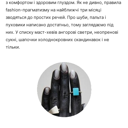
з комфортом і здоровим глуздом. Як не дивно, правила
fashion-прагматизму на найближчі три місяці
зводяться до простих речей. Про шуби, пальта і
пуховики написано достатньо, тому заглядаємо під
них. У списку маст-хевів ангорові светри, неопренові
сукні, шапочки холоднокровних скандинавок і не
тільки.