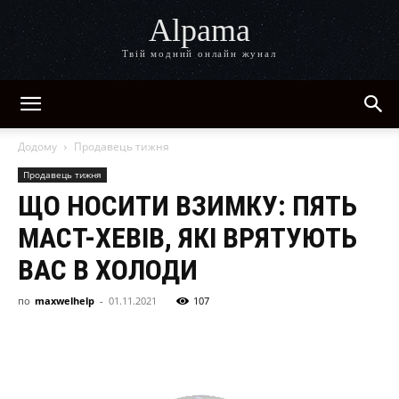
Alpama
Твій модний онлайн жунал
Додому
Продавець тижня
Продавець тижня
ЩО НОСИТИ ВЗИМКУ: ПЯТЬ
МАСТ-ХЕВІВ, ЯКІ ВРЯТУЮТЬ
ВАС В ХОЛОДИ
по
maxwelhelp
-
01.11.2021
107