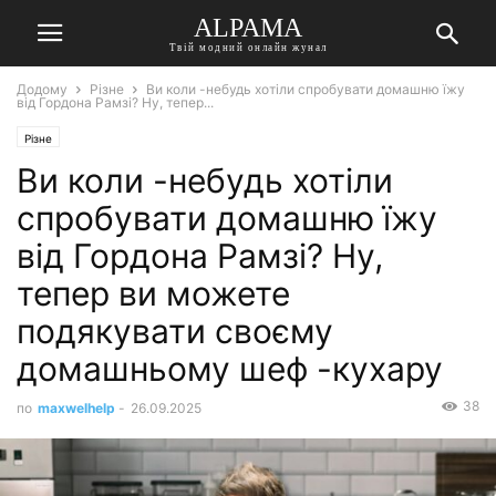
ALPAMA
Твій модний онлайн жунал
Додому
Різне
Ви коли -небудь хотіли спробувати домашню їжу
від Гордона Рамзі? Ну, тепер...
Різне
Ви коли -небудь хотіли
спробувати домашню їжу
від Гордона Рамзі? Ну,
тепер ви можете
подякувати своєму
домашньому шеф -кухару
38
по
maxwelhelp
-
26.09.2025