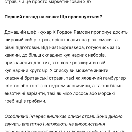
страв, чи це просто маркетинговий хід?
Перший погляд на меню: Що пропонується?
Домашній шеф -кухар X Гордон Рамсей пропонує досить
широкий вибір страв, орієнтованих на різні смаки та
рівні підготовки. Від Fast Expresseda, готуючись за 15
хвилин, до більш складних кулінарних наборів,
призначених для тих, хто хоче розширити свій
кулінарний кругозір. У списку ви можете знайти
класичні британські страви, такі як яловичий гамбургер
Inferno або торт з котеджем яловичини, а також більш
екзотичні варіанти, такі як місо лосось або морські
гребінці з грибами.
Особливий інтерес викликає описи страв. Вони дійсно
звучать апетитно і натякають на використання
інгредієнтів високої якості та цікавих комбінацій смаків.