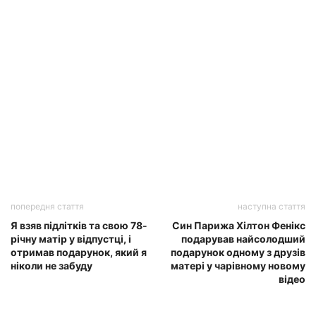
попередня стаття
наступна стаття
Я взяв підлітків та свою 78-
Син Парижа Хілтон Фенікс
річну матір у відпустці, і
подарував найсолодший
отримав подарунок, який я
подарунок одному з друзів
ніколи не забуду
матері у чарівному новому
відео