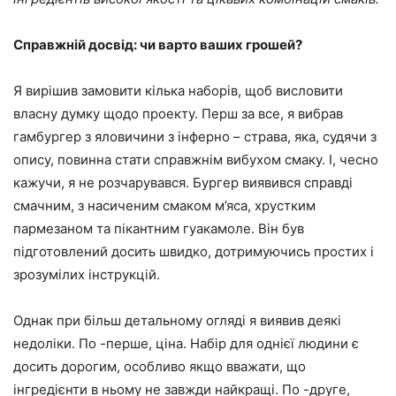
Справжній досвід: чи варто ваших грошей?
Я вирішив замовити кілька наборів, щоб висловити
власну думку щодо проекту. Перш за все, я вибрав
гамбургер з яловичини з інферно – страва, яка, судячи з
опису, повинна стати справжнім вибухом смаку. І, чесно
кажучи, я не розчарувався. Бургер виявився справді
смачним, з насиченим смаком м’яса, хрустким
пармезаном та пікантним гуакамоле. Він був
підготовлений досить швидко, дотримуючись простих і
зрозумілих інструкцій.
Однак при більш детальному огляді я виявив деякі
недоліки. По -перше, ціна. Набір для однієї людини є
досить дорогим, особливо якщо вважати, що
інгредієнти в ньому не завжди найкращі. По -друге,