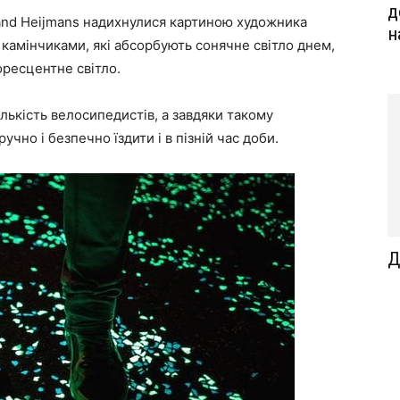
д
 and Heijmans надихнулися картиною художника
н
и камінчиками, які абсорбують сонячне світло днем,
ресцентне світло.
лькість велосипедистів, а завдяки такому
чно і безпечно їздити і в пізній час доби.
Д