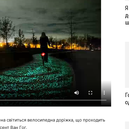
Я
д
ш
Г
о
на світиться велосипедна доріжка, що проходить
сент Ван Гог.