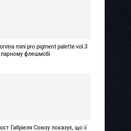
orvina mini pro pigment palette vol.3
 парному флешмобі
ост Габріеля Союзу показує, що її