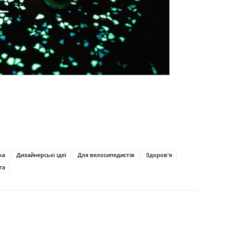
ка
Дизайнерські ідеї
Для велосипедистів
Здоров'я
га