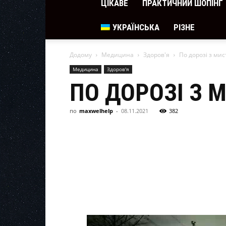
ЦІКАВЕ
ПРАКТИЧНИЙ ШОПІНГ
УКРАЇНСЬКА
РІЗНЕ
Додому
Медицина
Здоров'я
По дорозі з ми
Медицина
Здоров'я
ПО ДОРОЗІ З 
по
maxwelhelp
-
08.11.2021
382