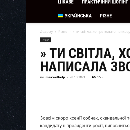
ЦІКАВЕ
ПРАКТИЧНИЙ ШОПІНГ
УКРАЇНСЬКА
РІЗНЕ
Додому
Різне
» ти світла, хоч ретельно прихо
Різне
» ТИ СВІТЛА,
НАПИСАЛА ЗВО
по
maxwelhelp
-
28.10.2021
155
Зовсім скоро ксенії собчак, скандальної т
кандидату в президенти росії, виповниться