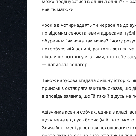
може поєднуватися в одній людині?» – за
навіть матюки.
«років в чотирнадцять ти червоніла до ву
по відомим сечостатевим адресами публіч
обурення: “як вона так може? “чому розумн
петербурзькій родині, раптом лається мат
ніколи не погоджуся з тими, хто тебе зас
— написала сенатор.
Також нарусова згадала смішну історію, я
прийомі в октябрята вчитель сказав, що ді
відповідь заявила, що їй такий дідусь не 
«дівчинка ксенія собчак, єдина в класі, вс
що у мене є дідусь борис (мій тато, якого 
Звичайно, мені довелося пояснюватися з в
росте дитина, яка не знає, хто такий лен