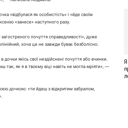
очка «відбулася як особистість» і «йде своїм
ксенію «занесе» наступного разу.
а загостреного почуття справедливості», дуже
олінійний, хоча це не завжди буває безболісно.
 в дочки якісь свої нездійснені почуття або вчинки.
Я
ш так, як я в твоєму віці навіть не могла мріяти», —
п
л
воєю дочкою: «ти йдеш з відкритим забралом,
».