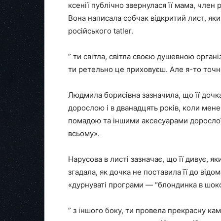
ксенії публічно звернулася її мама, член
Вона написала собчак відкритий лист, як
російського tatler.
” ти світла, світла своєю душевною орган
ти ретельно це приховуєш. Але я-то точн
Людмила борисівна зазначила, що її дочк
дорослою і в дванадцять років, коли мене
помадою та іншими аксесуарами дорослої 
всьому».
Нарусова в листі зазначає, що її дивує, 
згадала, як дочка не поставила її до відо
«дурнуваті програми — “блондинка в шокол
” з іншого боку, ти провела прекрасну ка