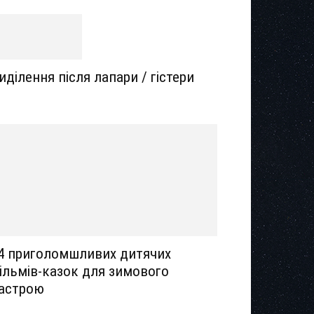
иділення після лапари / гістери
4 приголомшливих дитячих
ільмів-казок для зимового
астрою