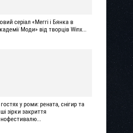
овий серіал «Меггі і Бянка в
кадемії Моди» від творців Winx...
 гостях у роми: рената, снігир та
нші зірки закриття
інофестивалю...