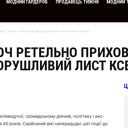
МОДНИЙ ГАРДЕРОБ
ПРОДАВЕЦЬ ТИЖНЯ
МОДНИЙ 
вуєш”: мати написала зворушливий лист ксенії собчак
 ХОЧ РЕТЕЛЬНО ПРИХО
РУШЛИВИЙ ЛИСТ КСЕ
Ц
елеведучої, громадському діячеві, політику і екс-
 40 років. Серйозний вік! напередодні цієї події до