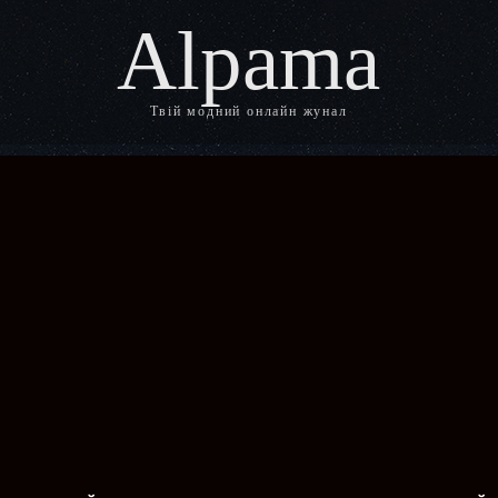
Alpama
Твій модний онлайн жунал