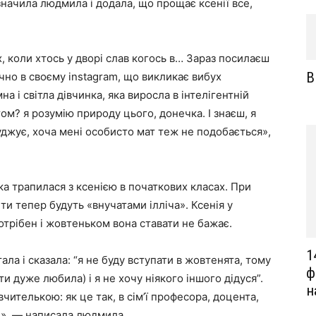
значила людмила і додала, що прощає ксенії все,
х, коли хтось у дворі слав когось в… Зараз посилаєш
В
но в своєму instagram, що викликає вибух
а і світла дівчинка, яка виросла в інтелігентній
ом? я розумію природу цього, донечка. І знаєш, я
уджує, хоча мені особисто мат теж не подобається»,
ка трапилася з ксенією в початкових класах. При
ти тепер будуть «внучатами ілліча». Ксенія у
потрібен і жовтеньком вона ставати не бажає.
1
тала і сказала: “я не буду вступати в жовтенята, тому
ф
ти дуже любила) і я не хочу ніякого іншого дідуся”.
н
чителькою: як це так, в сім’ї професора, доцента,
ін», — написала людмила.