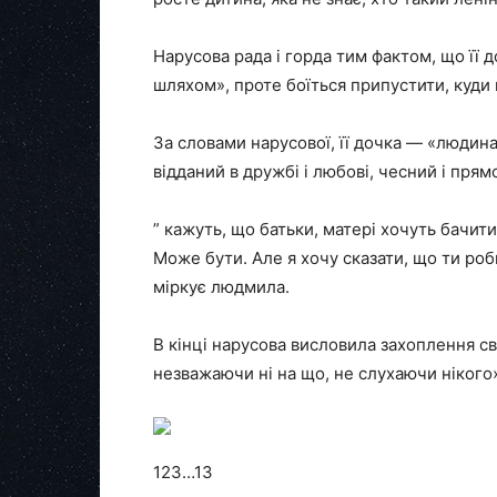
Нарусова рада і горда тим фактом, що її д
шляхом», проте боїться припустити, куди 
За словами нарусової, її дочка — «людин
відданий в дружбі і любові, чесний і прям
” кажуть, що батьки, матері хочуть бачити
Може бути. Але я хочу сказати, що ти роби
міркує людмила.
В кінці нарусова висловила захоплення с
незважаючи ні на що, не слухаючи нікого
123…13