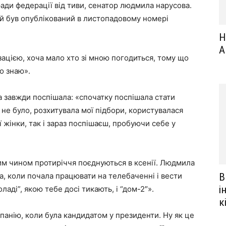
 ради федерації від тиви, сенатор людмила нарусова.
ий був опублікований в листопадовому номері
Н
А
ізацією, хоча мало хто зі мною погодиться, тому що
о знаю».
а завжди поспішала: «спочатку поспішала стати
 не було, розхитувала мої підбори, користувалася
жінки, так і зараз поспішаєш, пробуючи себе у
яким чином протиріччя поєднуються в ксенії. Людмила
ма, коли почала працювати на телебаченні і вести
В
і
аді”, якою тебе досі тикають, і “дом-2″».
к
мпанію, коли була кандидатом у президенти. Ну як це