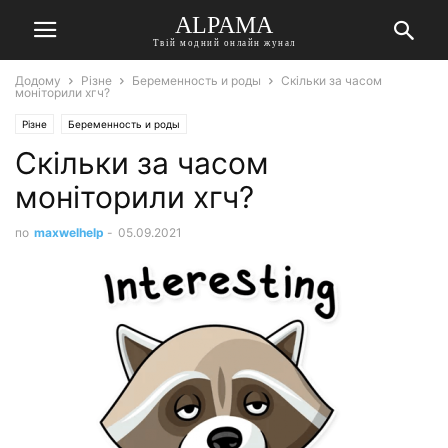
ALPAMA
Твій модний онлайн жунал
Додому
Різне
Беременность и роды
Скільки за часом
моніторили хгч?
Різне
Беременность и роды
Скільки за часом
моніторили хгч?
по
maxwelhelp
-
05.09.2021