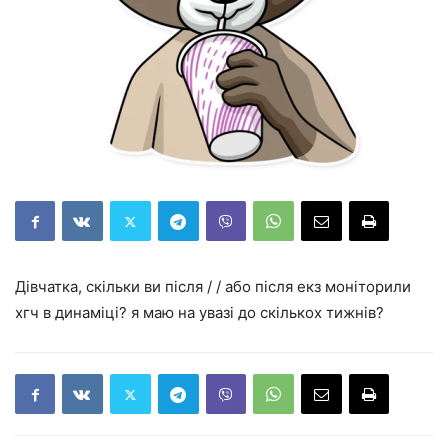
Дівчатка, скільки ви після / / або після екз моніторили
хгч в динаміці? я маю на увазі до скількох тижнів?