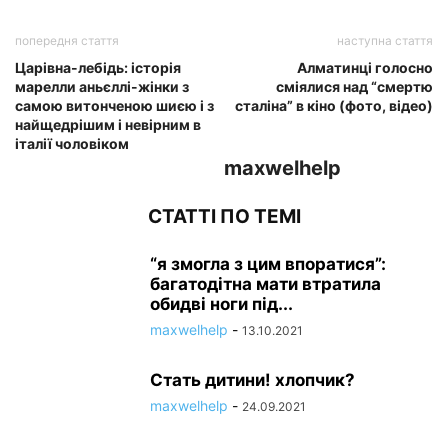
попередня стаття
наступна стаття
Царівна-лебідь: історія
Алматинці голосно
марелли аньєллі-жінки з
сміялися над “смертю
самою витонченою шиєю і з
сталіна” в кіно (фото, відео)
найщедрішим і невірним в
італії чоловіком
maxwelhelp
СТАТТІ ПО ТЕМІ
“я змогла з цим впоратися”:
багатодітна мати втратила
обидві ноги під...
maxwelhelp
-
13.10.2021
Стать дитини! хлопчик?
maxwelhelp
-
24.09.2021