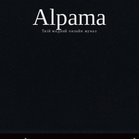
Alpama
Твій модний онлайн жунал