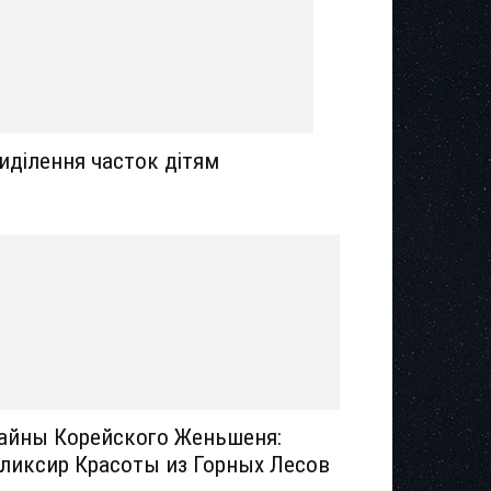
иділення часток дітям
айны Корейского Женьшеня:
ликсир Красоты из Горных Лесов