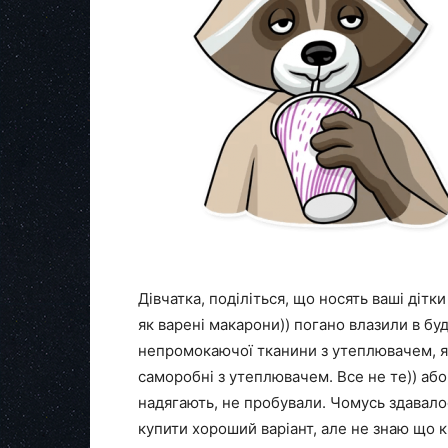
Дівчатка, поділіться, що носять ваші дітк
як варені макарони)) погано влазили в буд
непромокаючої тканини з утеплювачем, які 
саморобні з утеплювачем. Все не те)) або 
надягають, не пробували. Чомусь здавалос
купити хороший варіант, але не знаю що 