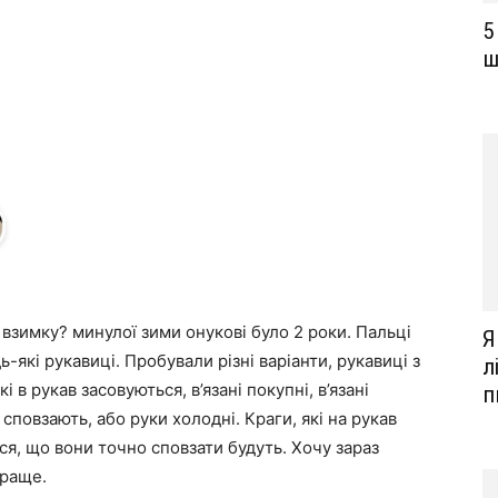
5
ш
и взимку? минулої зими онукові було 2 роки. Пальці
Я
ь-які рукавиці. Пробували різні варіанти, рукавиці з
л
в рукав засовуються, в’язані покупні, в’язані
п
сповзають, або руки холодні. Краги, які на рукав
я, що вони точно сповзати будуть. Хочу зараз
краще.