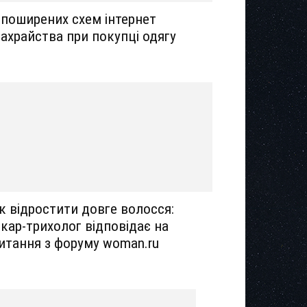
 поширених схем інтернет
ахрайства при покупці одягу
к відростити довге волосся:
ікар-трихолог відповідає на
итання з форуму woman.ru