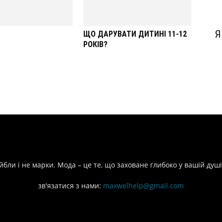
Я
ЩО ДАРУВАТИ ДИТИНІ 11-12
РОКІВ?
йбли і не марки. Мода – це те, що заховане глибоко у вашій душі
зв'язатися з нами:
maxwelhelp@gmail.com