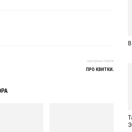
В
наступна стаття
ПРО КВИТКИ.
ОРА
Т
Э