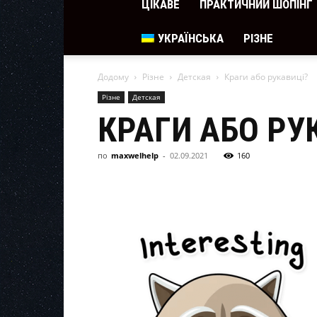
ЦІКАВЕ
ПРАКТИЧНИЙ ШОПІНГ
УКРАЇНСЬКА
РІЗНЕ
Додому
Різне
Детская
Краги або рукавиці?
Різне
Детская
КРАГИ АБО РУ
по
maxwelhelp
-
02.09.2021
160