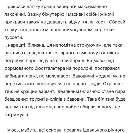
Прикраси влітку краще вибирати максимально
лаконічні. Важку біжутерію і масивні срібні жіночі
прикраси також не додадуть відчуття легкості. Обирай
тонку ланцюжка з мініатюрним кулоном, сережки-
пуссети.
І, нарешті, білизна. Ця непомітна оточуючим, але така
важлива складова твого гарного самопочуття також
потребує перегляду на літній період. Відмовся від
формованого бюстгальтера на поролоні, постарайся
вибирати легкі, по можливості бавовняні моделі, які не
перетискають лімфовузли, і не парять груди. Стрінги –
теж не кращий варіант. Ідеальним білизною стане пара
безшовних трусиків-сліпів з бавовни. Така білизна буде
непомітна під одягом, воно добре вбирає вологу і не
затримує її.
Ну ось, мабуть, всі основні правила ідеального річного