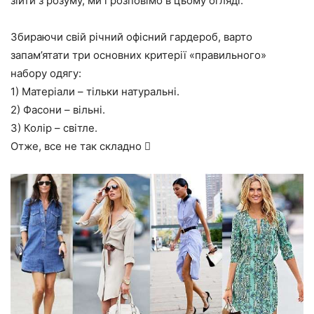
зійти з розуму, ми і розповімо в цьому огляді.
Збираючи свій річний офісний гардероб, варто
запам’ятати три основних критерії «правильного»
набору одягу:
1) Матеріали – тільки натуральні.
2) Фасони – вільні.
3) Колір – світле.
Отже, все не так складно 