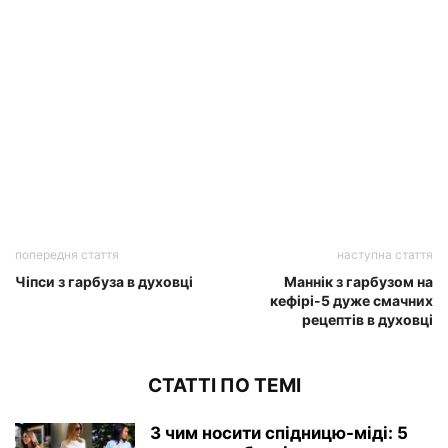
попередня стаття
наступна стаття
Чіпси з гарбуза в духовці
Маннік з гарбузом на
кефірі-5 дуже смачних
рецептів в духовці
СТАТТІ ПО ТЕМІ
З чим носити спідницю-міді: 5