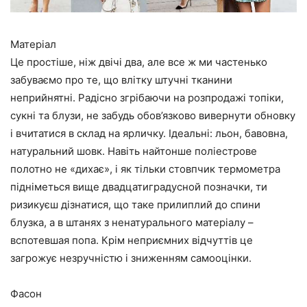
Матеріал
Це простіше, ніж двічі два, але все ж ми частенько
забуваємо про те, що влітку штучні тканини
неприйнятні. Радісно згрібаючи на розпродажі топіки,
сукні та блузи, не забудь обов’язково вивернути обновку
і вчитатися в склад на ярличку. Ідеальні: льон, бавовна,
натуральний шовк. Навіть найтонше поліестрове
полотно не «дихає», і як тільки стовпчик термометра
підніметься вище двадцатиградусной позначки, ти
ризикуєш дізнатися, що таке прилиплий до спини
блузка, а в штанях з ненатурального матеріалу –
вспотевшая попа. Крім неприємних відчуттів це
загрожує незручністю і зниженням самооцінки.
Фасон