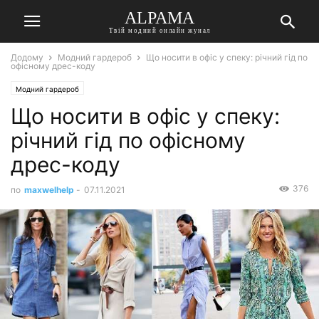
ALPAMA
Твій модний онлайн жунал
Додому
Модний гардероб
Що носити в офіс у спеку: річний гід по
офісному дрес-коду
Модний гардероб
Що носити в офіс у спеку:
річний гід по офісному
дрес-коду
376
по
maxwelhelp
-
07.11.2021