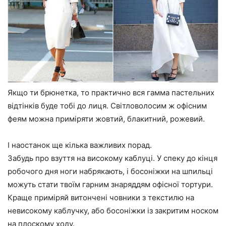
Якщо ти брюнетка, то практично вся гамма пастельних
відтінків буде тобі до лиця. Світловолосим ж офісним
феям можна приміряти жовтий, блакитний, рожевий.
І наостанок ще кілька важливих порад.
Забудь про взуття на високому каблуці. У спеку до кінця
робочого дня ноги набрякають, і босоніжки на шпильці
можуть стати твоїм гарним знаряддям офісної тортури.
Краще приміряй витончені човники з текстилю на
невисокому каблучку, або босоніжки із закритим носком
на плоскому ходу.