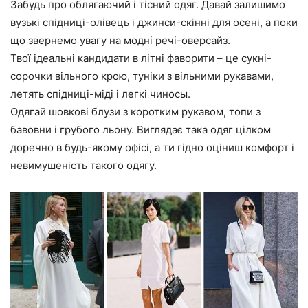
Забудь про облягаючий і тісний одяг. Давай залишимо
вузькі спідниці-олівець і джинси-скінні для осені, а поки
що звернемо увагу на модні речі-оверсайз.
Твої ідеальні кандидати в літні фаворити – це сукні-
сорочки вільного крою, туніки з вільними рукавами,
летять спідниці-міді і легкі чиносы.
Одягай шовкові блузи з коротким рукавом, топи з
бавовни і грубого льону. Виглядає така одяг цілком
доречно в будь-якому офісі, а ти гідно оціниш комфорт і
невимушеність такого одягу.