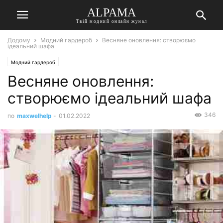
ALPAMA
Твій модний онлайн жунал
Додому
Модний гардероб
Весняне оновлення: створюємо
ідеальний шафа
Модний гардероб
Весняне оновлення:
створюємо ідеальний шафа
346
по
maxwelhelp
-
01.02.2022