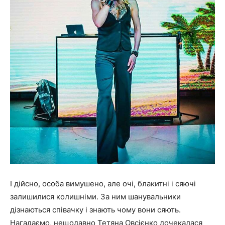
І дійсно, особа вимушено, але очі, блакитні і сяючі
залишилися колишніми. За ним шанувальники
дізнаються співачку і знають чому вони сяють.
Нагадаємо, нещодавно Тетяна Овсієнко дочекалася