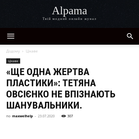
Alpama
Твій модний онлайн жунал
Додому
Цікаве
Цікаве
«ЩЕ ОДНА ЖЕРТВА
ПЛАСТИКИ»: ТЕТЯНА
ОВСІЄНКО НЕ ВПІЗНАЮТЬ
ШАНУВАЛЬНИКИ.
по
maxwelhelp
-
23.07.2020
307