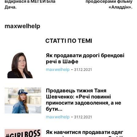
відкрився в МЕГЕЙ Біла
продюсерами фільму
Дача.
«Аладдін».
maxwelhelp
СТАТТІ ПО ТЕМІ
Як продавати дорогі брендові
речі в Шафе
maxwelhelp
-
31.12.2021
Продавець тижня Таня
Шевченко: «Речі повинні
приносити задоволення, а не
бути...
maxwelhelp
-
31.12.2021
Як навчитися продавати одяг