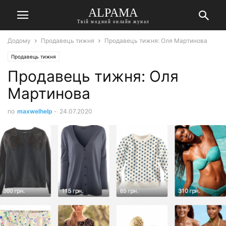
ALPAMA
Твій модний онлайн жунал
Додому
Продавець тижня
Продавець тижня: Оля Мартинова
Продавець тижня
Продавець тижня: Оля
Мартинова
по
maxwelhelp
-
24.07.2020