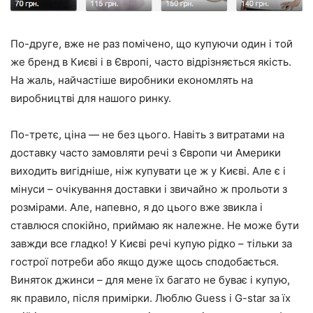
По-друге, вже не раз помічено, що купуючи один і той
же бренд в Києві і в Європі, часто відрізняється якість.
На жаль, найчастіше виробники економлять на
виробництві для нашого ринку.
По-третє, ціна — не без цього. Навіть з витратами на
доставку часто замовляти речі з Європи чи Америки
виходить вигідніше, ніж купувати це ж у Києві. Але є і
мінуси – очікування доставки і звичайно ж прольоти з
розмірами. Але, напевно, я до цього вже звикла і
ставлюся спокійно, приймаю як належне. Не може бути
завжди все гладко! У Києві речі купую рідко – тільки за
гострої потреби або якщо дуже щось сподобається.
Виняток джинси – для мене їх багато не буває і купую,
як правило, після примірки. Люблю Guess і G-star за їх