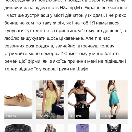
дивлячись на відсутність H&amp;M в Україні, все частіше
і частіше зустрічаєш у місті дівчаток у їх одязі. І не рідко
бачиш на ком-то таку ж річ, як і на тобі! Я намагаюся
купувати тут одяг не за принципом “тому що дешево”, а
люблю вишукувати щось цікавеньке. Але під час
сезонних розпродажів, звичайно, втрачаєш голову —
«тримайте мене семеро» ? Саме тому у мене багато
речей цієї фірми, які з якоїсь причини мені не підійшли і
тепер віддаю їх у хороші руки на Шафе.