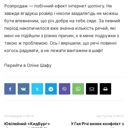
Розпродаж — побічний ефект інтернет шопінгу. Не
завжди вгадуєш розмір і ніколи заздалегідь не можеш
бути впевненим, що річ добре на тебе сяде. За певний
період накопичилося вже значна кількість речей, які
мені не підійшли з різних причин, є в мене подружки з
такою ж проблемою. Ось і вирішили, що речі повинні
когось радувати, а не лежати вантажем в шафі!
Перейти в Оліне Шафу
попередня стаття
наступна стаття
Ювілейний «КидБург»
У Гая Річі виник конфлікт з