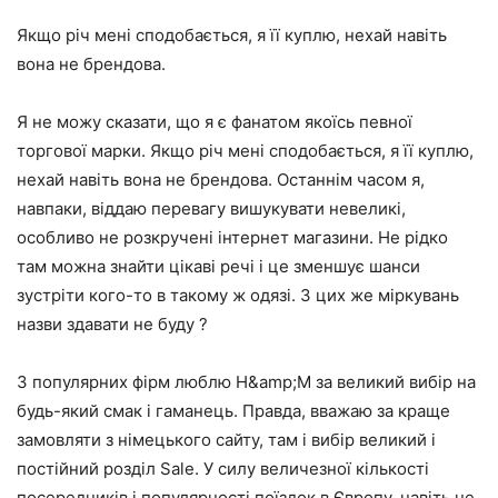
Якщо річ мені сподобається, я її куплю, нехай навіть
вона не брендова.
Я не можу сказати, що я є фанатом якоїсь певної
торгової марки. Якщо річ мені сподобається, я її куплю,
нехай навіть вона не брендова. Останнім часом я,
навпаки, віддаю перевагу вишукувати невеликі,
особливо не розкручені інтернет магазини. Не рідко
там можна знайти цікаві речі і це зменшує шанси
зустріти кого-то в такому ж одязі. З цих же міркувань
назви здавати не буду ?
З популярних фірм люблю H&amp;M за великий вибір на
будь-який смак і гаманець. Правда, вважаю за краще
замовляти з німецького сайту, там і вибір великий і
постійний розділ Sale. У силу величезної кількості
посередників і популярності поїздок в Європу, навіть не