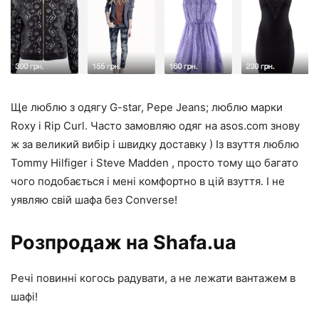
Ще люблю з одягу G-star, Pepe Jeans; люблю марки
Roxy і Rip Curl. Часто замовляю одяг на asos.com знову
ж за великий вибір і швидку доставку ) Із взуття люблю
Tommy Hilfiger і Steve Madden , просто тому що багато
чого подобається і мені комфортно в цій взуття. І не
уявляю свій шафа без Converse!
Розпродаж на Shafa.ua
Речі повинні когось радувати, а не лежати вантажем в
шафі!