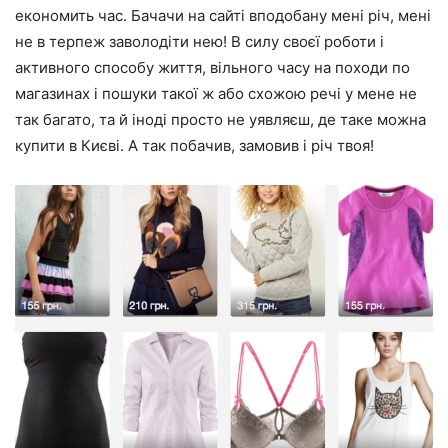
економить час. Бачачи на сайті вподобану мені річ, мені
не в терпеж заволодіти нею! В силу своєї роботи і
активного способу життя, вільного часу на походи по
магазинах і пошуки такої ж або схожою речі у мене не
так багато, та й іноді просто не уявляєш, де таке можна
купити в Києві. А так побачив, замовив і річ твоя!