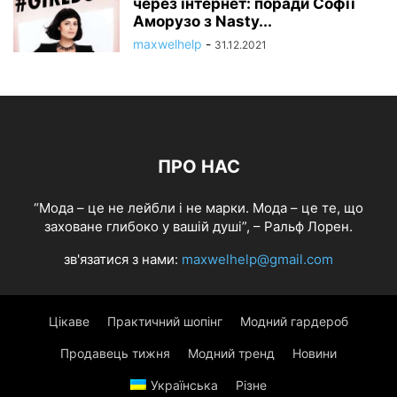
через інтернет: поради Софії
Аморузо з Nasty...
maxwelhelp
-
31.12.2021
ПРО НАС
“Мода – це не лейбли і не марки. Мода – це те, що
заховане глибоко у вашій душі”, – Ральф Лорен.
зв'язатися з нами:
maxwelhelp@gmail.com
Цікаве
Практичний шопінг
Модний гардероб
Продавець тижня
Модний тренд
Новини
Українська
Різне