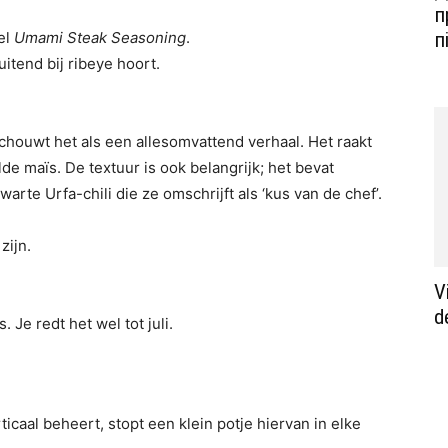
п
bel
Umami Steak Seasoning
.
п
luitend bij ribeye hoort.
houwt het als een allesomvattend verhaal. Het raakt
de maïs. De textuur is ook belangrijk; het bevat
arte Urfa-chili die ze omschrijft als ‘kus van de chef’.
zijn.
V
d
. Je redt het wel tot juli.
caal beheert, stopt een klein potje hiervan in elke