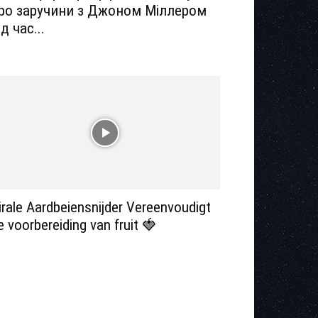
ро заручини з Джоном Міллером
ід час...
irale Aardbeiensnijder Vereenvoudigt
e voorbereiding van fruit 🍓