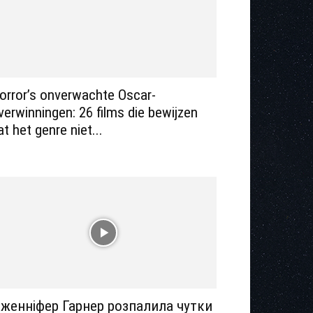
orror’s onverwachte Oscar-
verwinningen: 26 films die bewijzen
at het genre niet...
женніфер Гарнер розпалила чутки