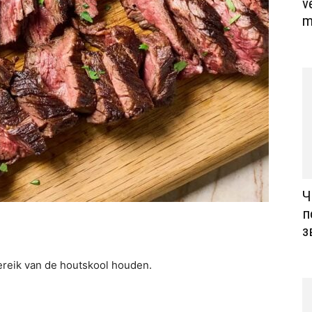
v
m
Ч
п
з
ereik van de houtskool houden.