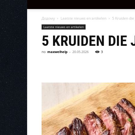
Додому
Laatste nieuws en artikelen
5 Kruiden die
Laatste nieuws en artikelen
5 KRUIDEN DIE
по
maxwelhelp
-
20.05.2026
3