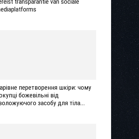
ereist transparantie van sociale
ediaplatforms
арівне перетворення шкіри: чому
окупці божевільні від
воложуючого засобу для тіла...