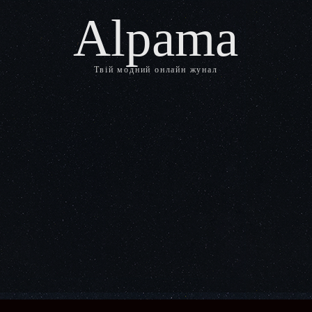
Alpama
Твій модний онлайн жунал