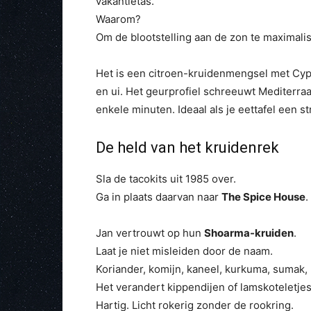
vakantietas.
Waarom?
Om de blootstelling aan de zon te maximali
Het is een citroen-kruidenmengsel met Cypru
en ui. Het geurprofiel schreeuwt Mediterraa
enkele minuten. Ideaal als je eettafel een st
De held van het kruidenrek
Sla de tacokits uit 1985 over.
Ga in plaats daarvan naar
The Spice House
.
Jan vertrouwt op hun
Shoarma-kruiden
.
Laat je niet misleiden door de naam.
Koriander, komijn, kaneel, kurkuma, suma
Het verandert kippendijen of lamskoteletjes 
Hartig. Licht rokerig zonder de rookring.