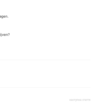
agen.
rijven?
наступна стаття