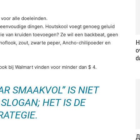
 voor alle doeleinden.
 eenvoudige dingen. Houtskool voegt genoeg geluid
nie van kruiden toevoegen? Ze wil een backbeat, geen
H
knoflook, zout, zwarte peper, Ancho-chilipoeder en
o
d
 ook bij Walmart vinden voor minder dan $ 4.
R SMAAKVOL” IS NIET
SLOGAN; HET IS DE
RATEGIE.
Д