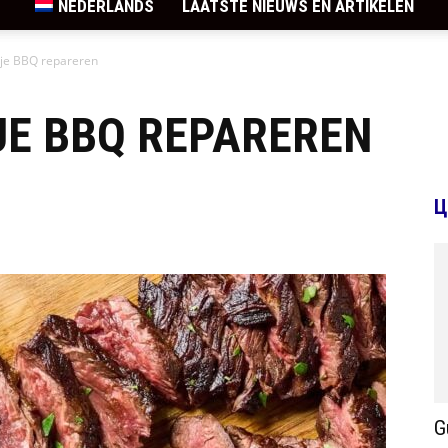
NEDERLANDS
LAATSTE NIEUWS EN ARTIKELEN
 je BBQ repareren
 JE BBQ REPAREREN
Ц
G