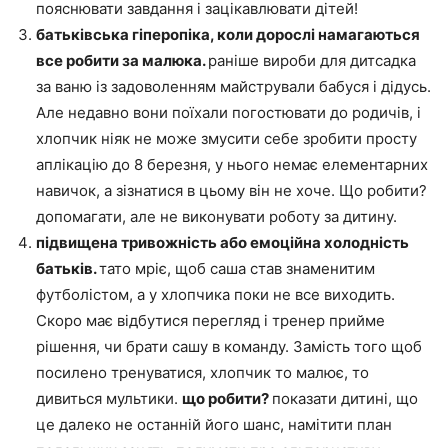
пояснювати завдання і зацікавлювати дітей!
батьківська гіперопіка, коли дорослі намагаються
все робити за малюка.
раніше вироби для дитсадка
за ваню із задоволенням майстрували бабуся і дідусь.
Але недавно вони поїхали погостювати до родичів, і
хлопчик ніяк не може змусити себе зробити просту
аплікацію до 8 березня, у нього немає елементарних
навичок, а зізнатися в цьому він не хоче. Що робити?
допомагати, але не виконувати роботу за дитину.
підвищена тривожність або емоційна холодність
батьків.
тато мріє, щоб саша став знаменитим
футболістом, а у хлопчика поки не все виходить.
Скоро має відбутися перегляд і тренер прийме
рішення, чи брати сашу в команду. Замість того щоб
посилено тренуватися, хлопчик то малює, то
дивиться мультики.
що робити?
показати дитині, що
це далеко не останній його шанс, намітити план