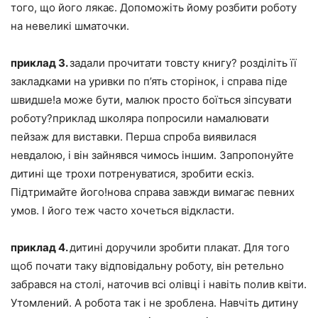
того, що його лякає. Допоможіть йому розбити роботу
на невеликі шматочки.
приклад 3.
задали прочитати товсту книгу? розділіть її
закладками на уривки по п’ять сторінок, і справа піде
швидше!а може бути, малюк просто боїться зіпсувати
роботу?приклад школяра попросили намалювати
пейзаж для виставки. Перша спроба виявилася
невдалою, і він зайнявся чимось іншим. Запропонуйте
дитині ще трохи потренуватися, зробити ескіз.
Підтримайте його!нова справа завжди вимагає певних
умов. І його теж часто хочеться відкласти.
приклад 4.
дитині доручили зробити плакат. Для того
щоб почати таку відповідальну роботу, він ретельно
забрався на столі, наточив всі олівці і навіть полив квіти.
Утомлений. А робота так і не зроблена. Навчіть дитину