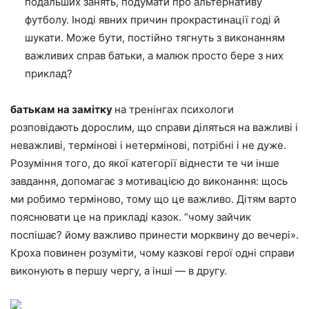
подальших занять, подумати про альтернативу
футболу. Іноді явних причин прокрастинації годі й
шукати. Може бути, постійно тягнуть з виконанням
важливих справ батьки, а малюк просто бере з них
приклад?
батькам на замітку
на тренінгах психологи
розповідають дорослим, що справи діляться на важливі і
неважливі, термінові і нетермінові, потрібні і не дуже.
Розуміння того, до якої категорії віднести те чи інше
завдання, допомагає з мотивацією до виконання: щось
ми робимо терміново, тому що це важливо. Дітям варто
пояснювати це на прикладі казок. “чому зайчик
поспішає? йому важливо принести морквину до вечері».
Кроха повинен розуміти, чому казкові герої одні справи
виконують в першу чергу, а інші — в другу.