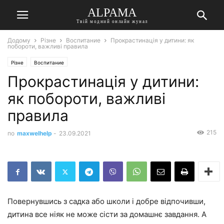
ALPAMA
Твій модний онлайн жунал
Додому
Різне
Воспитание
Прокрастинація у дитини: як
побороти, важливі правила
Різне
Воспитание
Прокрастинація у дитини:
як побороти, важливі
правила
215
по
maxwelhelp
-
23.09.2021
Повернувшись з садка або школи і добре відпочивши,
дитина все ніяк не може сісти за домашнє завдання. А