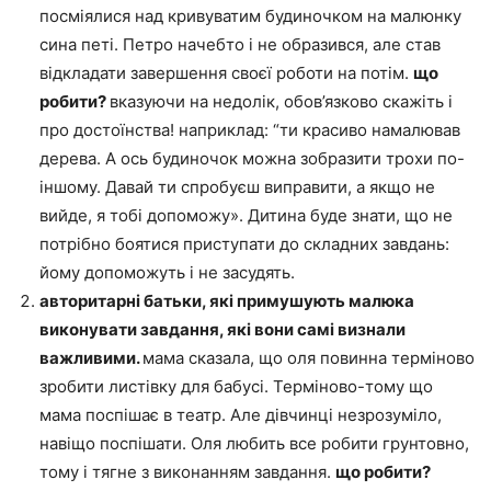
посміялися над кривуватим будиночком на малюнку
сина петі. Петро начебто і не образився, але став
відкладати завершення своєї роботи на потім.
що
робити?
вказуючи на недолік, обов’язково скажіть і
про достоїнства! наприклад: “ти красиво намалював
дерева. А ось будиночок можна зобразити трохи по-
іншому. Давай ти спробуєш виправити, а якщо не
вийде, я тобі допоможу». Дитина буде знати, що не
потрібно боятися приступати до складних завдань:
йому допоможуть і не засудять.
авторитарні батьки, які примушують малюка
виконувати завдання, які вони самі визнали
важливими.
мама сказала, що оля повинна терміново
зробити листівку для бабусі. Терміново-тому що
мама поспішає в театр. Але дівчинці незрозуміло,
навіщо поспішати. Оля любить все робити грунтовно,
тому і тягне з виконанням завдання.
що робити?