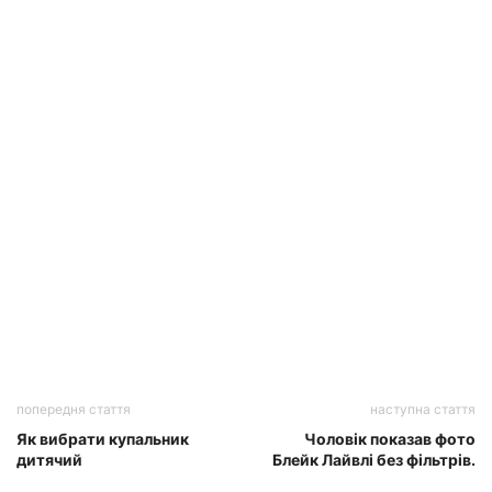
попередня стаття
наступна стаття
Як вибрати купальник
Чоловік показав фото
дитячий
Блейк Лайвлі без фільтрів.