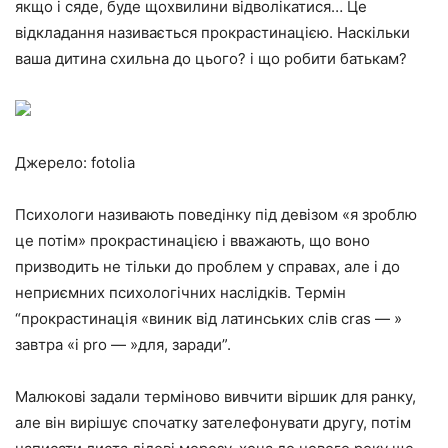
якщо і сяде, буде щохвилини відволікатися… Це
відкладання називається прокрастинацією. Наскільки
ваша дитина схильна до цього? і що робити батькам?
Джерело: fotolia
Психологи називають поведінку під девізом «я зроблю
це потім» прокрастинацією і вважають, що воно
призводить не тільки до проблем у справах, але і до
неприємних психологічних наслідків. Термін
“прокрастинація «виник від латинських слів cras — »
завтра «і pro — »для, заради”.
Малюкові задали терміново вивчити віршик для ранку,
але він вирішує спочатку зателефонувати другу, потім