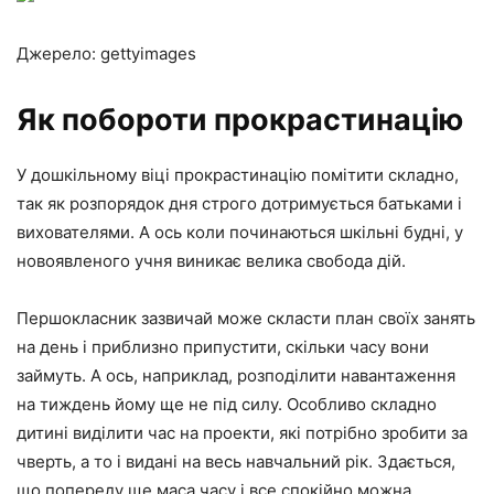
Джерело: gettyimages
Як побороти прокрастинацію
У дошкільному віці прокрастинацію помітити складно,
так як розпорядок дня строго дотримується батьками і
вихователями. А ось коли починаються шкільні будні, у
новоявленого учня виникає велика свобода дій.
Першокласник зазвичай може скласти план своїх занять
на день і приблизно припустити, скільки часу вони
займуть. А ось, наприклад, розподілити навантаження
на тиждень йому ще не під силу. Особливо складно
дитині виділити час на проекти, які потрібно зробити за
чверть, а то і видані на весь навчальний рік. Здається,
що попереду ще маса часу і все спокійно можна