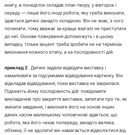
книгу, в понеділок складає план твору, у вівторок і
середу — пише його.іноді робота, яку треба виконати,
здається дитині занадто складною. Він не знає, з чого
починати, тому вважає за краще взагалі не приступати
до неї. Основи планування допоможуть і в цьому
випадку, тільки акцент треба зробити не на термінах
виконання кожного етапу, а на послідовності дій.
приклад 2
. Дитині задали відвідати виставку і
намалювати за підсумками відвідування картинку. Він
відкладав відвідування, поки виставка не закрилася.
Підкажіть йому послідовність дій: повідомити
викладачеві про закриття виставки, запитати про те, як
змінити завдання, і виконати його на основі інших
даних.часом маленькому чоловічкові здається, що
робота, яка його чекає попереду, занадто велика,
об’ємна, її не здолати! він намагається відволіктися від