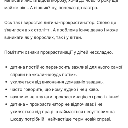
написати листа дідові морозу, хоча до нового року ще
майже рік… А віршик? ну, почекає до завтра.
Ось так і виростає дитина-прокрастинатор. Слово це
з’явилося в xx столітті. А проблема існує давно і може
виникати як у дорослих, так і у дітей.
Помітити ознаки прокрастинації у дітей нескладно.
дитина постійно переносить важливі для нього самої
справи на «коли-небудь потім».
ухиляється від виконання домашніх завдань.
часто говорить, що йому нудно і нецікаво.
важливо не плутати прокрастинацію з грою і лінню!
дитина – прокрастинатор не відпочиває і не
ухиляється від праці, а займається несуттєвим на
шкоду потрібній і найчастіше терміновій справі.