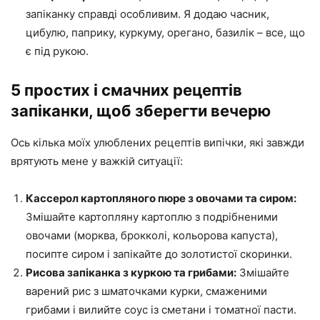
запіканку справді особливим. Я додаю часник,
цибулю, паприку, куркуму, орегано, базилік – все, що
є під рукою.
5 простих і смачних рецептів
запіканки, щоб зберегти вечерю
Ось кілька моїх улюблених рецептів випічки, які завжди
врятують мене у важкій ситуації:
Кассерол картопляного пюре з овочами та сиром:
Змішайте картопляну картоплю з подрібненими
овочами (морква, брокколі, кольорова капуста),
посипте сиром і запікайте до золотистої скоринки.
Рисова запіканка з куркою та грибами:
Змішайте
варений рис з шматочками курки, смаженими
грибами і вилийте соус із сметани і томатної пасти.