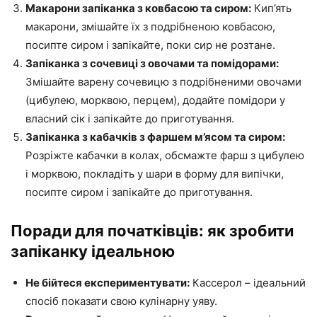
Макарони запіканка з ковбасою та сиром:
Кип’ять
макарони, змішайте їх з подрібненою ковбасою,
посипте сиром і запікайте, поки сир не розтане.
Запіканка з сочевиці з овочами та помідорами:
Змішайте варену сочевицю з подрібненими овочами
(цибулею, морквою, перцем), додайте помідори у
власний сік і запікайте до приготування.
Запіканка з кабачків з фаршем м’ясом та сиром:
Розріжте кабачки в колах, обсмажте фарш з цибулею
і морквою, покладіть у шари в форму для випічки,
посипте сиром і запікайте до приготування.
Поради для початківців: як зробити
запіканку ідеальною
Не бійтеся експериментувати:
Кассерол – ідеальний
спосіб показати свою кулінарну уяву.