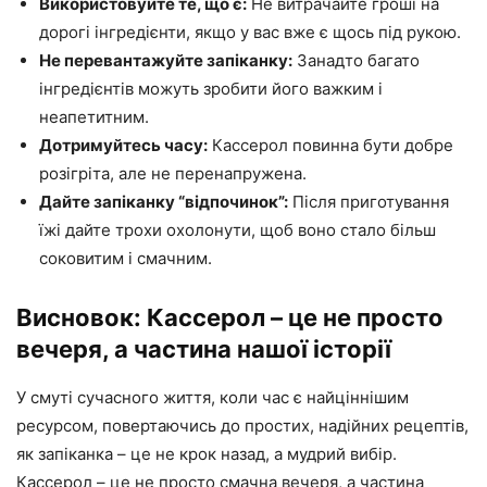
Використовуйте те, що є:
Не витрачайте гроші на
дорогі інгредієнти, якщо у вас вже є щось під рукою.
Не перевантажуйте запіканку:
Занадто багато
інгредієнтів можуть зробити його важким і
неапетитним.
Дотримуйтесь часу:
Кассерол повинна бути добре
розігріта, але не перенапружена.
Дайте запіканку “відпочинок”:
Після приготування
їжі дайте трохи охолонути, щоб воно стало більш
соковитим і смачним.
Висновок: Кассерол – це не просто
вечеря, а частина нашої історії
У смуті сучасного життя, коли час є найціннішим
ресурсом, повертаючись до простих, надійних рецептів,
як запіканка – це не крок назад, а мудрий вибір.
Кассерол – це не просто смачна вечеря, а частина