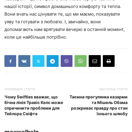
нашої історії, символ домашнього комфорту та тепла.
Вони вчать нас цінувати те, що ми маємо, показувати
уяву та готувати з любов’ю. І, звичайно, вони
допомагають нам врятувати вечерю в останній момент,
коли це найбільше потрібно.
попередня стаття
наступна стаття
Чому Swifties вважає, що
Таємна прогулянка казарми
бічна лінія Травіс Келс може
та Мішель Обама
спричинити проблеми для
розкриває правду про стан
Тейлора Свіфта
їхнього шлюбу