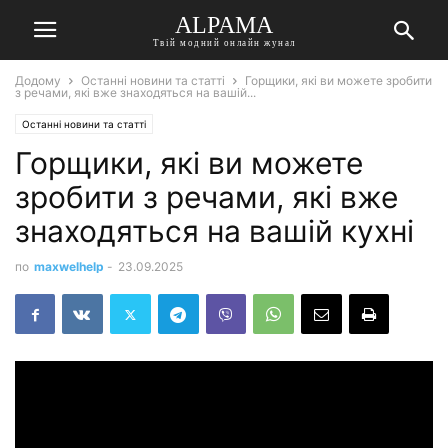
ALPAMA
Твій модний онлайн жунал
Додому
Останні новини та статті
Горщики, які ви можете зробити
з речами, які вже знаходяться на вашій...
Останні новини та статті
Горщики, які ви можете
зробити з речами, які вже
знаходяться на вашій кухні
по
maxwelhelp
-
23.09.2025