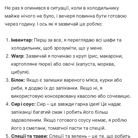
Не раз я опинився в ситуації, коли в холодильнику
майже нічого не було, і вечеря повинна бути готовою
через годину. І ось як я зазвичай це роблю:
Інвентар:
Перш за все, я переглядаю всі шафи та
холодильник, щоб зрозуміти, що у мене.
Warp:
Зазвичай я починаю з круп (рис, макарони,
картопляне пюре) або овочі (капуста, морква,
цибуля).
Білок:
Якщо є залишки вареного м’яса, курки або
риби, я додаю їх до запіканки. Якщо ні, я
використовую консервовану квасолю або сочевицю.
Сир і соус:
Сир – це завжди гарна ідея! Це надає
запіканці багатий смак і робить його більш
задоволеним. Якщо готового соусу немає, я роблю
його з сметани, томатної пасти та спецій.
Спеції та трави:
Спеції та зелень – це те, що робить