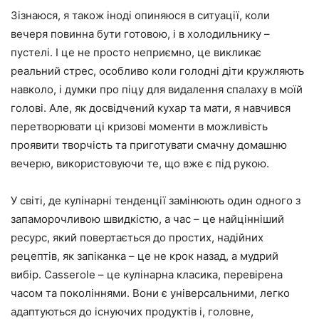
Зізнаюся, я також іноді опиняюся в ситуації, коли
вечеря повинна бути готовою, і в холодильнику –
пустелі. І це не просто неприємно, це викликає
реальний стрес, особливо коли голодні діти кружляють
навколо, і думки про піцу для видалення спалаху в моїй
голові. Але, як досвідчений кухар та мати, я навчився
перетворювати ці кризові моменти в можливість
проявити творчість та приготувати смачну домашню
вечерю, використовуючи те, що вже є під рукою.
У світі, де кулінарні тенденції замінюють один одного з
запаморочливою швидкістю, а час – це найцінніший
ресурс, який повертається до простих, надійних
рецептів, як запіканка – це не крок назад, а мудрий
вибір. Casserole – це кулінарна класика, перевірена
часом та поколіннями. Вони є універсальними, легко
адаптуються до існуючих продуктів і, головне,