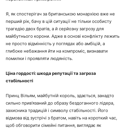
Я, як спостерігач за британською монархією вже не
перший рік, бачу в цій ситуації не тільки особисту
трагедію двох братів, а й серйозну загрозу для
майбутнього корони. Адже в основі конфлікту лежить
не просто відмінність у поглядах або амбіцій, а
глибоке небажання йти на компроміс, визнавати
помилки і проявляти людяність.
Ціна гордості: шкода репутації та загроза
стабільності
Принц Вільям, майбутній король, здається, занадто
сильно прив’язаний до образу бездоганного лідера,
захисника традицій і символу стабільності. Його
відмова від зустрічі з братом, навіть на короткий час,
щоб обговорити сімейні питання, виглядає як