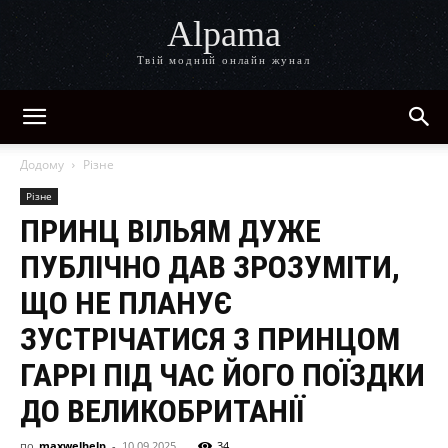
Alpama
Твій модний онлайн жунал
Додому
Різне
Різне
ПРИНЦ ВІЛЬЯМ ДУЖЕ
ПУБЛІЧНО ДАВ ЗРОЗУМІТИ,
ЩО НЕ ПЛАНУЄ
ЗУСТРІЧАТИСЯ З ПРИНЦОМ
ГАРРІ ПІД ЧАС ЙОГО ПОЇЗДКИ
ДО ВЕЛИКОБРИТАНІЇ
по
maxwelhelp
-
10.09.2025
34