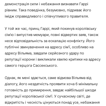
демонстрація сили і небажання визнавати Гаррі
рівним. Така поведінка, безумовно, підриває його
імідж справедливого і співчутливого правителя.
У той же час, принц Гаррі, який покинув королівську
сім’ю і випустив мемуари, повні відвертих заяв, також
несе відповідальність за ескалацію конфлікту. Його
публічні звинувачення на адресу сім’ї, особливо на
адресу Вільяма, завдали серйозного удару по
репутації корони і викликали хвилю критики на адресу
самого герцога Сассекського.
Однак, як мені здається, саме відмова Вільяма від
діалогу, його нездатність проявити хоча б мінімальну
готовність до примирення, завдає найбільшої шкоди
репутації королівської сім’ї. У сучасному світі, де
відкритість і чесність цінуються понад усе, небажання