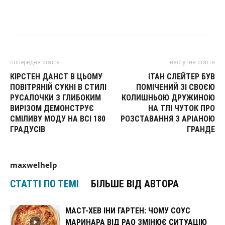
попередня стаття
наступна стаття
КІРСТЕН ДАНСТ В ЦЬОМУ
ІТАН СЛЕЙТЕР БУВ
ПОВІТРЯНІЙ СУКНІ В СТИЛІ
ПОМІЧЕНИЙ ЗІ СВОЄЮ
РУСАЛОЧКИ З ГЛИБОКИМ
КОЛИШНЬОЮ ДРУЖИНОЮ
ВИРІЗОМ ДЕМОНСТРУЄ
НА ТЛІ ЧУТОК ПРО
СМІЛИВУ МОДУ НА ВСІ 180
РОЗСТАВАННЯ З АРІАНОЮ
ГРАДУСІВ
ГРАНДЕ
maxwelhelp
СТАТТІ ПО ТЕМІ
БІЛЬШЕ ВІД АВТОРА
МАСТ-ХЕВ ІНИ ГАРТЕН: ЧОМУ СОУС
МАРИНАРА ВІД РАО ЗМІНЮЄ СИТУАЦІЮ