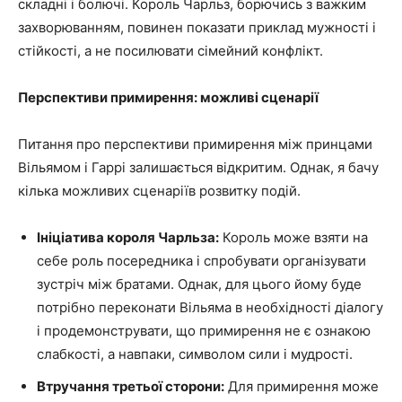
складні і болючі. Король Чарльз, борючись з важким
захворюванням, повинен показати приклад мужності і
стійкості, а не посилювати сімейний конфлікт.
Перспективи примирення: можливі сценарії
Питання про перспективи примирення між принцами
Вільямом і Гаррі залишається відкритим. Однак, я бачу
кілька можливих сценаріїв розвитку подій.
Ініціатива короля Чарльза:
Король може взяти на
себе роль посередника і спробувати організувати
зустріч між братами. Однак, для цього йому буде
потрібно переконати Вільяма в необхідності діалогу
і продемонструвати, що примирення не є ознакою
слабкості, а навпаки, символом сили і мудрості.
Втручання третьої сторони:
Для примирення може