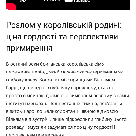
Розлом у королівській родині:
ціна гордості та перспективи
примирення
В останні роки британська королівська сім’я
переживає період, який можна охарактеризувати як
глибоку кризу. Конфлікт між принцами Вільямом і
Гаррі, що переріс в публічну ворожнечу, став не
просто сімейною драмою, а символом розлому в самій
інституті монархії. Події останніх тижнів, пов’язані з
візитом Гаррі до Великобританії і явною відмовою
Вільяма від зустрічі, лише підкреслили глибину цього
розладу і змусили задуматися про ціну гордості і
перспективи примирення.