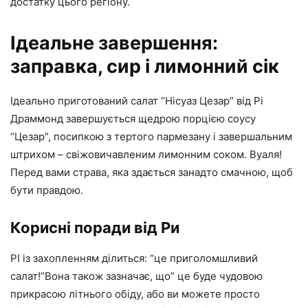
достатку цього регіону.
Ідеальне завершення:
заправка, сир і лимонний сік
Ідеально приготований салат “Нісуаз Цезар” від Рі
Драммонд завершується щедрою порцією соусу
“Цезар”, посипкою з тертого пармезану і завершальним
штрихом – свіжовичавленим лимонним соком. Вуаля!
Перед вами страва, яка здається занадто смачною, щоб
бути правдою.
Корисні поради від Ри
РІ із захопленням ділиться: “це приголомшливий
салат!”Вона також зазначає, що” це буде чудовою
прикрасою літнього обіду, або ви можете просто