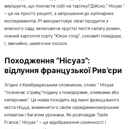
вирішуєте, що покласти собі на тарілку!”Дійсно,” Нісуаз ”
– це не просто рецепт, а запрошення до кулінарних
експериментів. РІ використовує свіжі продукти з
власного саду, включаючи хрусткі листя салату ромен,
ніжний картопля сорту “Юкон голд”, соковиті помідори,
і, звичайно, шматочки лосося.
Походження “Нісуаз”:
відлуння французької Рив’єри
Згідно з Кембриджським словником, слово ” Нісуаз
“позначає страву,”подану з помідорами, оливками або
каперсами”. Ця назва походить від імені французького
міста Ніцца, знаменитого своїм середземноморським
кліматом і багатим урожаєм. Як розповідає Taste
France,” Нісуаз ” – це відображення сонячності і