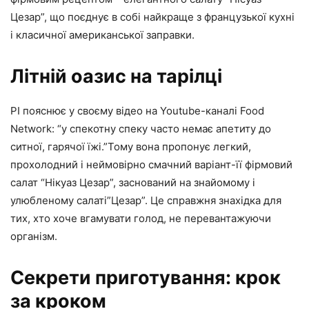
Цезар”, що поєднує в собі найкраще з французької кухні
і класичної американської заправки.
Літній оазис на тарілці
РІ пояснює у своєму відео на Youtube-каналі Food
Network: “у спекотну спеку часто немає апетиту до
ситної, гарячої їжі.”Тому вона пропонує легкий,
прохолодний і неймовірно смачний варіант-її фірмовий
салат “Нікуаз Цезар”, заснований на знайомому і
улюбленому салаті”Цезар”. Це справжня знахідка для
тих, хто хоче вгамувати голод, не перевантажуючи
організм.
Секрети приготування: крок
за кроком