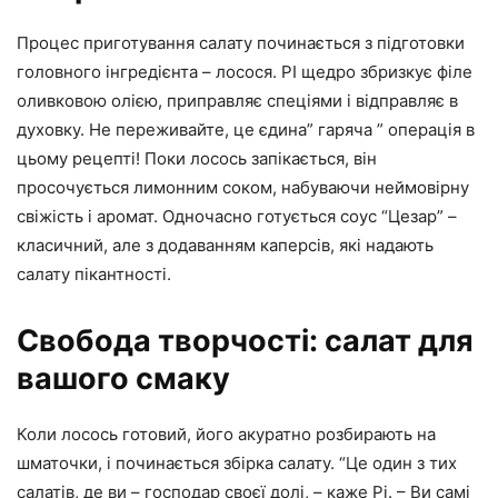
Процес приготування салату починається з підготовки
головного інгредієнта – лосося. РІ щедро збризкує філе
оливковою олією, приправляє спеціями і відправляє в
духовку. Не переживайте, це єдина” гаряча ” операція в
цьому рецепті! Поки лосось запікається, він
просочується лимонним соком, набуваючи неймовірну
свіжість і аромат. Одночасно готується соус “Цезар” –
класичний, але з додаванням каперсів, які надають
салату пікантності.
Свобода творчості: салат для
вашого смаку
Коли лосось готовий, його акуратно розбирають на
шматочки, і починається збірка салату. “Це один з тих
салатів, де ви – господар своєї долі, – каже Рі. – Ви самі