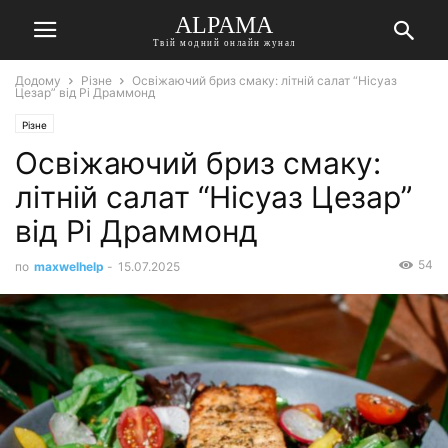
ALPAMA
Твій модний онлайн жунал
Додому
Різне
Освіжаючий бриз смаку: літній салат “Нісуаз
Цезар” від Рі Драммонд
Різне
Освіжаючий бриз смаку:
літній салат “Нісуаз Цезар”
від Рі Драммонд
54
по
maxwelhelp
-
15.07.2025