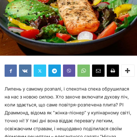
Липень у самому розпалі, і спекотна спека обрушилася
на нас з новою силою. Хто захоче включати духову піч,
коли здається, що саме повітря-розпечена плита? РІ
Драммонд, відома як “жінка-піонер” у кулінарному світі,
точно ні! У такі дні вона віддає перевагу легким,
освіжаючим стравам, і нещодавно поділилася своїм
фірмовим рецептом – елегантного салату “Нісуаз