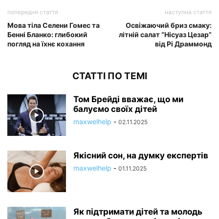
попередня стаття
наступна стаття
Мова тіла Селени Гомес та
Освіжаючий бриз смаку:
Бенні Бланко: глибокий
літній салат “Нісуаз Цезар”
погляд на їхнє кохання
від Рі Драммонд
СТАТТІ ПО ТЕМІ
Том Брейді вважає, що ми
балуємо своїх дітей
maxwelhelp
-
02.11.2025
Якісний сон, на думку експертів
maxwelhelp
-
01.11.2025
Як підтримати дітей та молодь