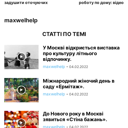
задушити оточуючих
роботу по дому: відео
maxwelhelp
СТАТТІ ПО ТЕМІ
У Москві відкриється виставка
про культуру літнього
відпочинку.
maxwelhelp
-
04.02.2022
Міжнародний жіночий день в
саду «Ермітаж».
maxwelhelp
-
04.02.2022
До Нового року в Москві
зявиться «Стіна бажань».
maxwelhelp
-
04.02.2022