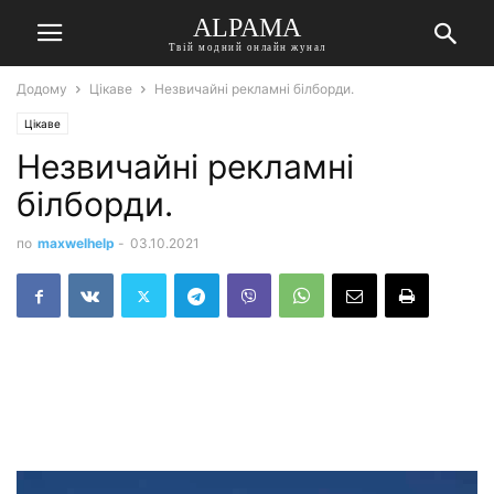
ALPAMA
Твій модний онлайн жунал
Додому
Цікаве
Незвичайні рекламні білборди.
Цікаве
Незвичайні рекламні
білборди.
по
maxwelhelp
-
03.10.2021