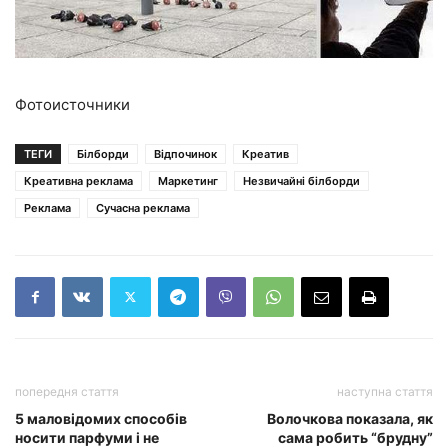
Фотоисточники
ТЕГИ
Білборди
Відпочинок
Креатив
Креативна реклама
Маркетинг
Незвичайні білборди
Реклама
Сучасна реклама
попередня стаття
наступна стаття
5 маловідомих способів
Волочкова показала, як
носити парфуми і не
сама робить “брудну”