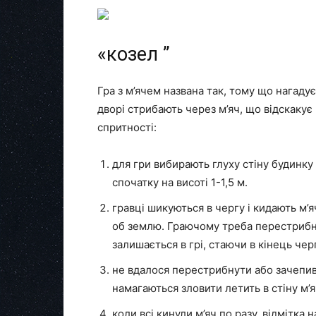
«козел ”
Гра з м’ячем названа так, тому що нагаду
дворі стрибають через м’яч, що відскакує в
спритності:
для гри вибирають глуху стіну будинку 
спочатку на висоті 1-1,5 м.
гравці шикуються в чергу і кидають м’я
об землю. Граючому треба перестрибну
залишається в грі, стаючи в кінець чер
не вдалося перестрибнути або зачепив 
намагаються зловити летить в стіну м’
коли всі кинули м’яч по разу, відмітка н