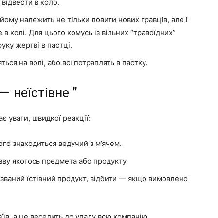
 відвести в коло.
йому належить не тільки ловити нових гравців, але і
 в колі. Для цього комусь із вільних “травоїдних”
уку жертві в пастці.
ься на волі, або всі потраплять в пастку.
 — неїстівне ”
ає уваги, швидкої реакції:
кого знаходиться ведучий з м’ячем.
азву якогось предмета або продукту.
азваний їстівний продукт, відбити — якщо вимовлено
’їв, а це веселить до упаду всю компанію.