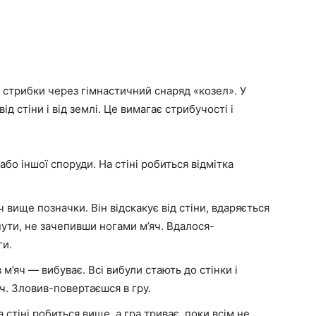
є стрибки через гімнастичний снаряд «козел». У
ід стіни і від землі. Це вимагає стрибучості і
або іншої споруди. На стіні робиться відмітка
ч вище позначки. Він відскакує від стіни, вдаряється
ти, не зачепивши ногами м’яч. Вдалося-
ги.
м’яч — вибуває. Всі вибули стають до стінки і
яч. Зловив-повертаєшся в гру.
а стіні робиться вище, а гра триває, поки всім не