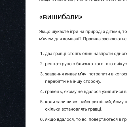
«вишибали»
Якщо шукаєте ігри на природі з дітьми, т
м’ячем для компанії. Правила засвоюютьс
два гравці стоять один навпроти одного
решта-групою близько того, хто очікує 
завдання кидає м’яч-потрапити в когось
перебігти на іншу сторону.
гравець, якому не вдалося ухилитися ві
коли залишився найспритніший, йому на
скільки встановлять гравці.
якщо вдалося, то всі повертаються в г