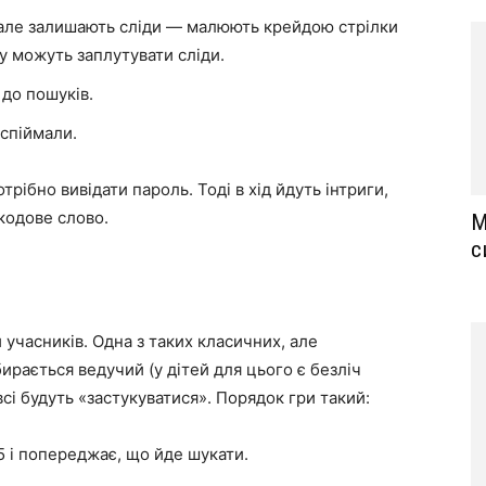
, але залишають сліди — малюють крейдою стрілки
му можуть заплутувати сліди.
 до пошуків.
 спіймали.
трібно вивідати пароль. Тоді в хід йдуть інтриги,
 кодове слово.
М
с
 учасників. Одна з таких класичних, але
ирається ведучий (у дітей для цього є безліч
всі будуть «застукуватися». Порядок гри такий:
5 і попереджає, що йде шукати.