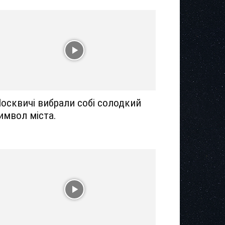
осквичі вибрали собі солодкий
имвол міста.