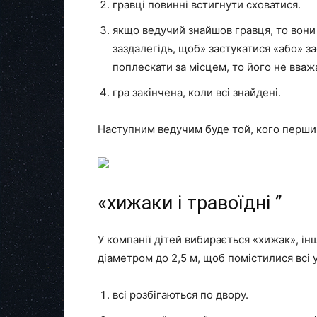
гравці повинні встигнути сховатися.
якщо ведучий знайшов гравця, то вони
заздалегідь, щоб» застукатися «або» за
поплескати за місцем, то його не вва
гра закінчена, коли всі знайдені.
Наступним ведучим буде той, кого перши
«хижаки і травоїдні ”
У компанії дітей вибирається «хижак», інш
діаметром до 2,5 м, щоб помістилися всі 
всі розбігаються по двору.