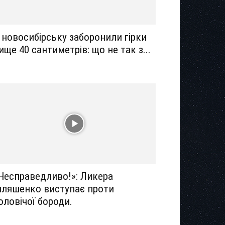
 новосибірську заборонили гірки
ище 40 сантиметрів: що не так з...
Несправедливо!»: Ликера
лляшенко виступає проти
оловічої бороди.