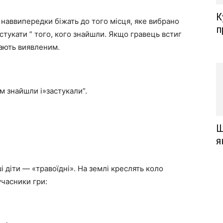
К
 наввипередки біжать до того місця, яке вибрано
п
стукати ” того, кого знайшли. Якщо гравець встиг
жають виявленим.
м знайшли і»застукали”.
Щ
я
і діти — «травоїдні». На землі креслять коло
учасники гри: