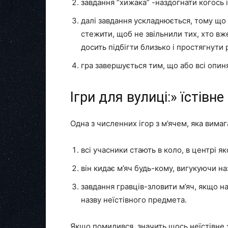
завдання “хижака” -наздогнати когось і
далі завдання ускладнюється, тому що 
стежити, щоб не звільнили тих, хто вже
досить підбігти близько і простягнути р
гра завершується тим, що або всі опинят
Ігри для вулиці:» їстівне
Одна з численних ігор з м’ячем, яка вимаг
всі учасники стають в коло, в центрі я
він кидає м’яч будь-кому, вигукуючи н
завдання гравців-зловити м’яч, якщо н
назву неїстівного предмета.
Якщо помилився, значить щось неїстівне з