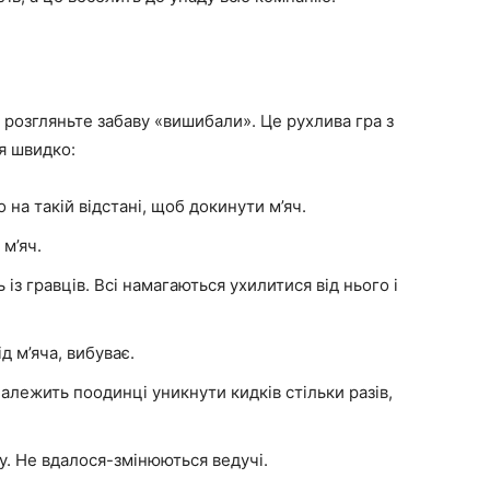
о розгляньте забаву «вишибали». Це рухлива гра з
я швидко:
 на такій відстані, щоб докинути м’яч.
м’яч.
 із гравців. Всі намагаються ухилитися від нього і
д м’яча, вибуває.
лежить поодинці уникнути кидків стільки разів,
ру. Не вдалося-змінюються ведучі.