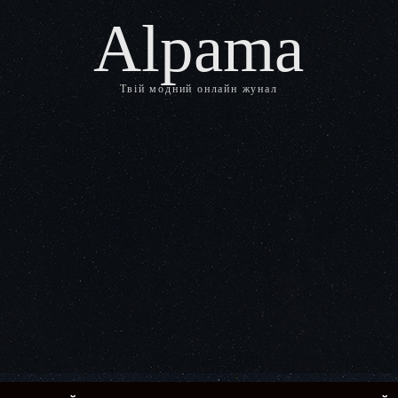
Alpama
Твій модний онлайн жунал