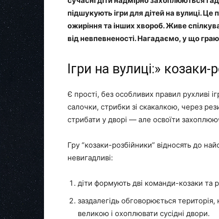
сучасні діти надмірно захоплюються гад
підшукують ігри для дітей на вулиці. Це
ожиріння та інших хвороб. Живе спілкува
від невпевненості. Нагадаємо, у що грают
Ігри на вулиці:» козаки-
Є прості, без особливих правил рухливі ігр
салочки, стрибки зі скакалкою, через рези
стрибати у дворі — але освоїти захоплююч
Гру “козаки-розбійники” відносять до найс
невигадливі:
діти формують дві команди-козаки та р
заздалегідь обговорюється територія, 
великою і охоплювати сусідні двори.