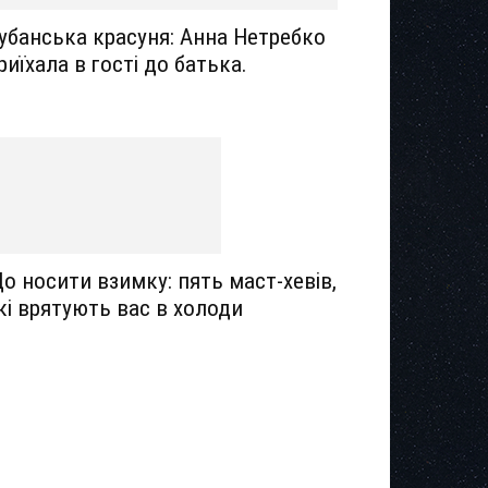
убанська красуня: Анна Нетребко
риїхала в гості до батька.
о носити взимку: пять маст-хевів,
кі врятують вас в холоди