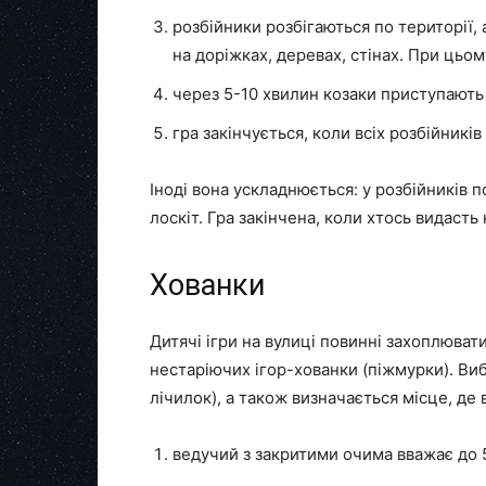
розбійники розбігаються по території
на доріжках, деревах, стінах. При цьо
через 5-10 хвилин козаки приступають
гра закінчується, коли всіх розбійників
Іноді вона ускладнюється: у розбійників по
лоскіт. Гра закінчена, коли хтось видасть
Хованки
Дитячі ігри на вулиці повинні захоплювати
нестаріючих ігор-хованки (піжмурки). Виб
лічилок), а також визначається місце, де 
ведучий з закритими очима вважає до 