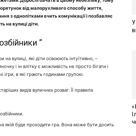
жетами. Дорослі бачать в цьому небезпеку, тому
 порятунок від малорухливого способу життя,
ння з однолітками вчить комунікації і позбавляє
У
ь на вулиці діти.
в
розбійники ”
и на вулиці, які діти освоюють інтуїтивно, –
ночку і ін влітку є можливість не просто бігати і
і ігри, в які грають годинами групою.
таріших видів вуличних розваг. Її правила
«
І
озбійники.
ч
на якій буде проходити гра. Вона може бути досить