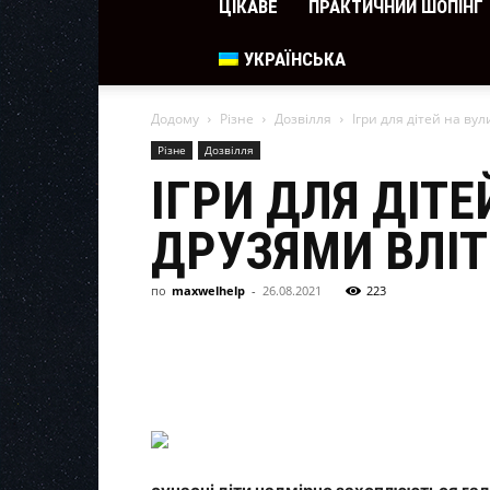
ЦІКАВЕ
ПРАКТИЧНИЙ ШОПІНГ
УКРАЇНСЬКА
Додому
Різне
Дозвілля
Ігри для дітей на вул
Різне
Дозвілля
ІГРИ ДЛЯ ДІТЕ
ДРУЗЯМИ ВЛІТ
по
maxwelhelp
-
26.08.2021
223