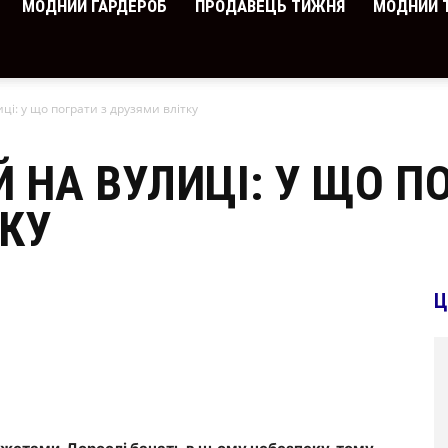
МОДНИЙ ГАРДЕРОБ
ПРОДАВЕЦЬ ТИЖНЯ
МОДНИЙ 
иці: у що пограти з друзями влітку
Й НА ВУЛИЦІ: У ЩО П
КУ
Ц