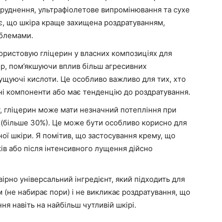
абруднення, ультрафіолетове випромінювання та сухе
ає, що шкіра краще захищена роздратуванням,
облемами.
ористовую гліцерин у власних композиціях для
уфер, пом’якшуючи вплив більш агресивних
длущуючі кислоти. Це особливо важливо для тих, хто
ні компоненти або має тенденцію до роздратування.
, гліцерин може мати незначний потепління при
 (більше 30%). Це може бути особливо корисно для
ої шкіри. Я помітив, що застосування крему, що
ків або після інтенсивного лущення дійсно
ірно універсальний інгредієнт, який підходить для
м (не набирає пори) і не викликає роздратування, що
я навіть на найбільш чутливій шкірі.