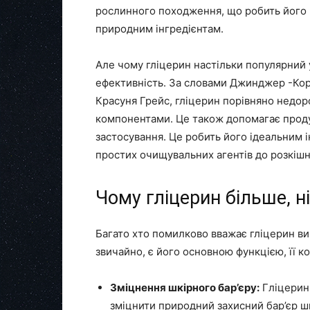
рослинного походження, що робить його 
природним інгредієнтам.
Але чому гліцерин настільки популярний 
ефективність. За словами Джинджер -Кор
Красуня Грейс, гліцерин порівняно недо
компонентами. Це також допомагає продук
застосування. Це робить його ідеальним 
простих очищувальних агентів до розкішн
Чому гліцерин більше, 
Багато хто помилково вважає гліцерин 
звичайно, є його основною функцією, її к
Зміцнення шкірного бар’єру:
Гліцерин 
зміцнити природний захисний бар’єр шк