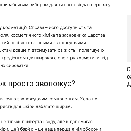
привабливим вибором для тих, хто віддає перевагу
у косметиці? Справа – його доступність та
оля, косметичного хіміка та засновника Царства
рогий порівняно з іншими зволожуючими
там довше підтримувати свіжість і полегшує їх
інгредієнтом для широкого спектру косметики, від
их сироватки.
О
с
ніж просто зволожує?
Д
виключно зволожуючим компонентом. Хоча це,
ористь для шкіри набагато ширше.
не тільки привертає воду, але й допомагає
іри. Цей бар’єр – це наша перша лінія оборони