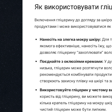
Як використовувати гліц
Включення гліцерину до догляду за шкіро
продуктами і може використовуватися як в
Нанесіть на злегка мокру шкіру:
Для т
якомога ефективніше, нанесіть їжу, що 
дозволяє гліцерину “захоплювати” волог
Поєднайте з оклюзіями кремами:
У ду
низька, гліцерин може розтягнути воло
рекомендується комбінувати продукти,
створюють захисну плівку на шкірі та з
Використовуйте гліцерин у чистому ви
користь від гліцерину, ви можете вико
кілька крапель гліцерину на мокру шкі
чистий гліцерин може бути липким.