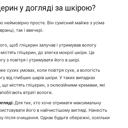
ерин у догляді за шкірою?
ю неймовірно просте. Він сумісний майже з усіма
ранці, так і ввечері.
ого, щоб гліцерин залучав і утримував вологу
містять гліцерин, до злегка мокрої шкіри. Це
у з повітря і утримувати його в шкірі.
же сухих умовах, коли повітря сухе, а вологість
гу від глибших шарів шкіри. У таких випадках
 що містять гліцерин, з оклюзійними кремами, які
апобігають втраті вологи.
гляді:
Для тих, хто хоче отримати максимальну
ристовувати його в найчистішому вигляді. Нанесіть
ру після очищення. Однак будьте обережні, оскільки