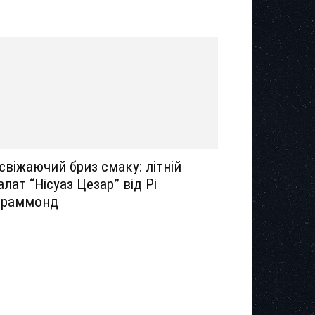
свіжаючий бриз смаку: літній
алат “Нісуаз Цезар” від Рі
раммонд