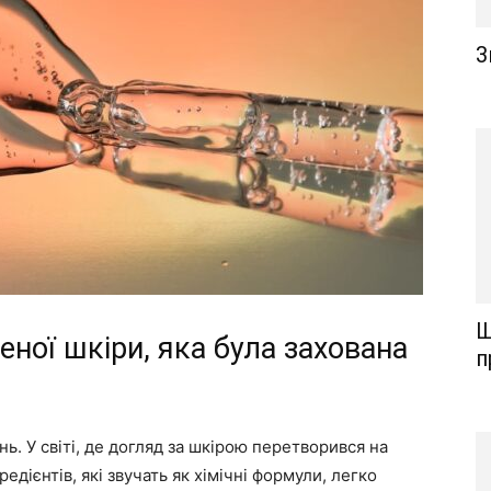
З
Ш
еної шкіри, яка була захована
п
. У світі, де догляд за шкірою перетворився на
едієнтів, які звучать як хімічні формули, легко