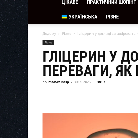
ЦІКАВЕ
ПРАКТИЧНИЙ ШОПІНГ
УКРАЇНСЬКА
РІЗНЕ
Додому
Різне
Гліцерин у догляді за шкірою: пл
Різне
ГЛІЦЕРИН У Д
ПЕРЕВАГИ, ЯК
по
maxwelhelp
-
30.09.2025
31