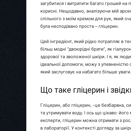
загубитися і витратити багато грошей на п
корисні. Нещодавно, аналізуючи мій арсен
спільного з моїм кремом для рук, який оч
була несподівано проста – гліцерин.
Цей інгредієнт, який рідко потрапляє в тенд
більш модні “двоюрідні брати”, як гіалур
здорової та зволоженої шкіри. І я, як люд
ідеальної допомоги, можу з упевненістю 
який заслуговує на набагато більше уваги
Що таке гліцерин і звідк
Гліцерин, або гліцерин, -це безбарвна, с
та утримувати воду. І ось що цікаво: йог
експерти, гліцерин можна отримати з рос
в лабораторії. У контексті догляду за шк