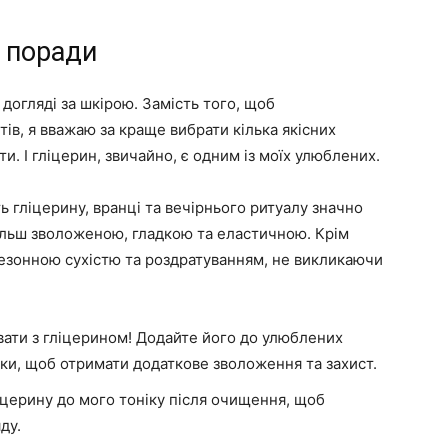
а поради
догляді за шкірою. Замість того, щоб
ів, я вважаю за краще вибрати кілька якісних
ти. І гліцерин, звичайно, є одним із моїх улюблених.
ь гліцерину, вранці та вечірнього ритуалу значно
ільш зволоженою, гладкою та еластичною. Крім
 сезонною сухістю та роздратуванням, не викликаючи
ати з гліцерином! Додайте його до улюблених
тки, щоб отримати додаткове зволоження та захист.
іцерину до мого тоніку після очищення, щоб
ду.