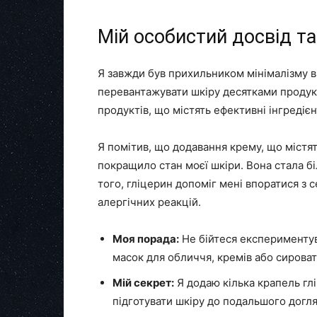
Мій особистий досвід т
Я завжди був прихильником мінімалізму в 
перевантажувати шкіру десятками продукт
продуктів, що містять ефективні інгредієн
Я помітив, що додавання крему, що містят
покращило стан моєї шкіри. Вона стала б
того, гліцерин допоміг мені впоратися з
алергічних реакцій.
Моя порада:
Не бійтеся експериментув
масок для обличчя, кремів або сирова
Мій секрет:
Я додаю кілька крапель гл
підготувати шкіру до подальшого догля