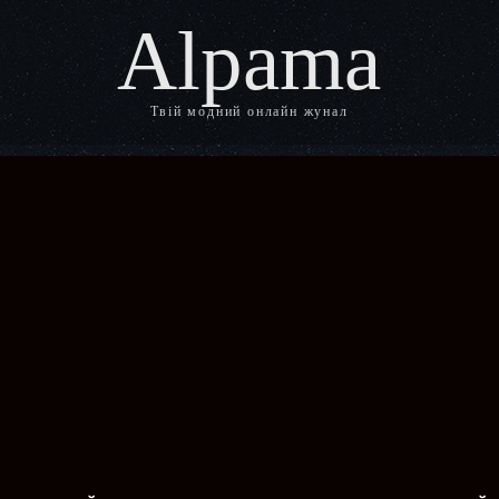
Alpama
Твій модний онлайн жунал