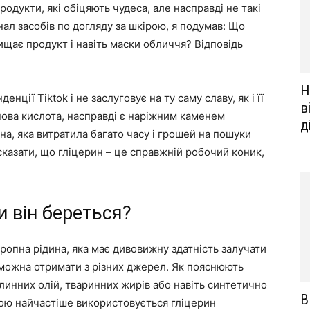
родукти, які обіцяють чудеса, але насправді не такі
ал засобів по догляду за шкірою, я подумав: Що
ищає продукт і навіть маски обличчя? Відповідь
Н
енції Tiktok і не заслуговує на ту саму славу, як і її
в
онова кислота, насправді є наріжним каменем
д
ина, яка витратила багато часу і грошей на пошуки
сказати, що гліцерин – це справжній робочий коник,
.
и він береться?
иропна рідина, яка має дивовижну здатність залучати
о можна отримати з різних джерел. Як пояснюють
линних олій, тваринних жирів або навіть синтетично
В
ірою найчастіше використовується гліцерин