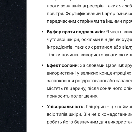
проти зовнішніх агресорів, таких як з
повітря. Фортифікований бар’єр означ
передчасним старінням та іншими пр
Буфер проти подразників:
Я часто вик
чутливої ​​шкіри, оскільки він діє як б
інгредієнтів, таких як ретинол або ві
тільки починає використовувати актив
Ефект солони:
За словами Царя імбиру
використанні у великих концентраціях
заспокоєння роздратованої або запален
містять гліцерину, після сонячного опі
приносить полегшення.
Універсальність:
Гліцерин – це неймов
всіх типів шкіри. Він не є комедогенни
робить його безпечним для використанн