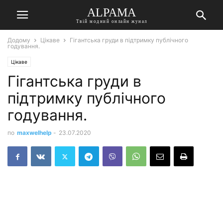
ALPAMA
Твій модний онлайн жунал
Додому
Цікаве
Гігантська груди в підтримку публічного
годування.
Цікаве
Гігантська груди в
підтримку публічного
годування.
по
maxwelhelp
-
23.07.2020