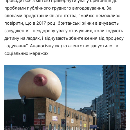
проводиться з метою привернути увагу британців до
проблеми публічного грудного вигодовування. За
словами представників агентства,
“майже неможливо
повірити, що в 2017 році британські жінки відчувають
засудження і нездорову увагу оточуючих, коли годують
дитину на людях, і відчувають збентеження від процесу
годування”
. Аналогічну акцію агентство запустило і в
соціальних мережах.