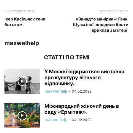
попередня стаття
наступна стаття
Ікер Касільяс стане
«Занадто манірна»: Ганні
батьком.
Шульгіної порадили брати
приклад з матері.
maxwelhelp
СТАТТІ ПО ТЕМІ
У Москві відкриється виставка
про культуру літнього
відпочинку.
maxwelhelp
-
04.02.2022
Міжнародний жіночий день в
саду «Ермітаж».
maxwelhelp
-
04.02.2022