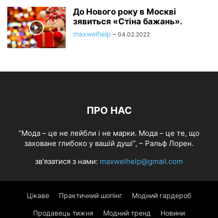
До Нового року в Москві
зявиться «Стіна бажань».
maxwelhelp
-
04.02.2022
ПРО НАС
“Мода – це не лейбли і не марки. Мода – це те, що
заховане глибоко у вашій душі”, – Ральф Лорен.
зв'язатися з нами:
maxwelhelp@gmail.com
Цікаве
Практичний шопінг
Модний гардероб
Продавець тижня
Модний тренд
Новини