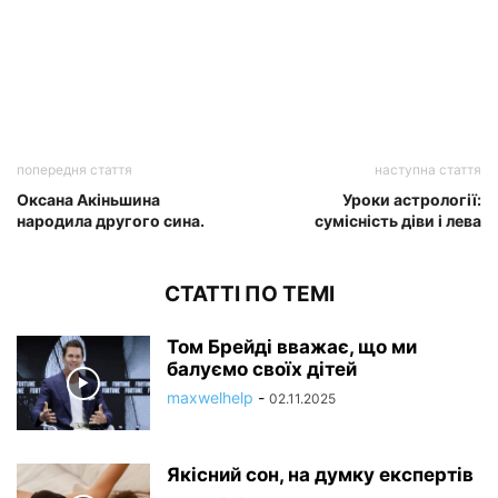
попередня стаття
наступна стаття
Оксана Акіньшина
Уроки астрології:
народила другого сина.
сумісність діви і лева
СТАТТІ ПО ТЕМІ
Том Брейді вважає, що ми
балуємо своїх дітей
maxwelhelp
-
02.11.2025
Якісний сон, на думку експертів