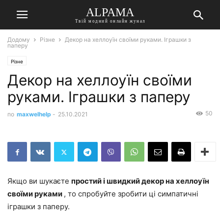
ALPAMA
Твій модний онлайн жунал
Додому
Різне
Декор на хеллоуїн своїми руками. Іграшки з
паперу
Різне
Декор на хеллоуїн своїми
руками. Іграшки з паперу
50
по
maxwelhelp
-
25.10.2021
Якщо ви шукаєте
простий і швидкий декор на хеллоуїн
своїми руками
, то спробуйте зробити ці симпатичні
іграшки з паперу.