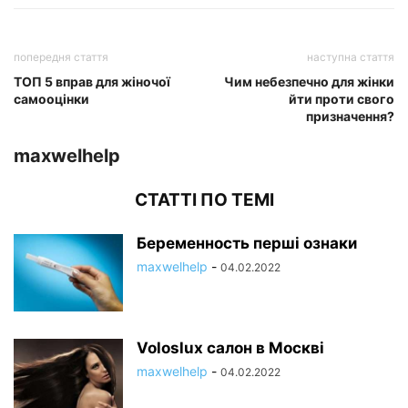
попередня стаття
наступна стаття
ТОП 5 вправ для жіночої
Чим небезпечно для жінки
самооцінки
йти проти свого
призначення?
maxwelhelp
СТАТТІ ПО ТЕМІ
Беременность перші ознаки
maxwelhelp
-
04.02.2022
Voloslux салон в Москві
maxwelhelp
-
04.02.2022