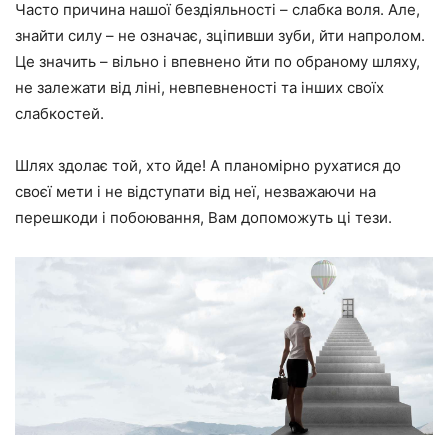
Часто причина нашої бездіяльності – слабка воля. Але,
знайти силу – не означає, зціпивши зуби, йти напролом.
Це значить – вільно і впевнено йти по обраному шляху,
не залежати від ліні, невпевненості та інших своїх
слабкостей.
Шлях здолає той, хто йде! А планомірно рухатися до
своєї мети і не відступати від неї, незважаючи на
перешкоди і побоювання, Вам допоможуть ці тези.