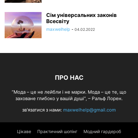
Сім універсальних законів
Всесвіту
maxwelhelp
-
04.02.2022
ПРО НАС
“Мода – це не лейбли і не марки. Мода – це те, що
заховане глибоко у вашій душі”, – Ральф Лорен.
зв'язатися з нами:
maxwelhelp@gmail.com
Цікаве
Практичний шопінг
Модний гардероб