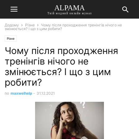
ALPAMA
Твій модний онлайн жунал
Додому
Різне
Чому після проходження тренінгів нічого не
змінюється? І що з цим робити?
Різне
Чому після проходження
тренінгів нічого не
змінюється? І що з цим
робити?
по
maxwelhelp
-
31.12.2021