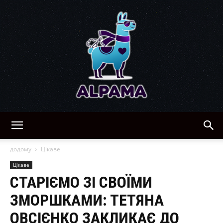
Alpama:
додому
Цікаве
Цікаве
СТАРІЄМО ЗІ СВОЇМИ
рецепти,
ЗМОРШКАМИ: ТЕТЯНА
ОВСІЄНКО ЗАКЛИКАЄ ДО