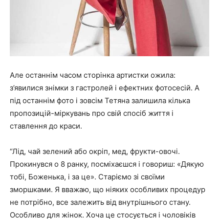
Але останнім часом сторінка артистки ожила:
з’явилися знімки з гастролей і ефектних фотосесій. А
під останнім фото і зовсім Тетяна залишила кілька
пропозицій-міркувань про свій спосіб життя і
ставлення до краси.
“Лід, чай зелений або окріп, мед, фрукти-овочі.
Прокинувся о 8 ранку, посміхаєшся і говориш: «Дякую
тобі, Боженька, і за це». Старіємо зі своїми
зморшками. Я вважаю, що ніяких особливих процедур
не потрібно, все залежить від внутрішнього стану.
Особливо для жінок. Хоча це стосується і чоловіків