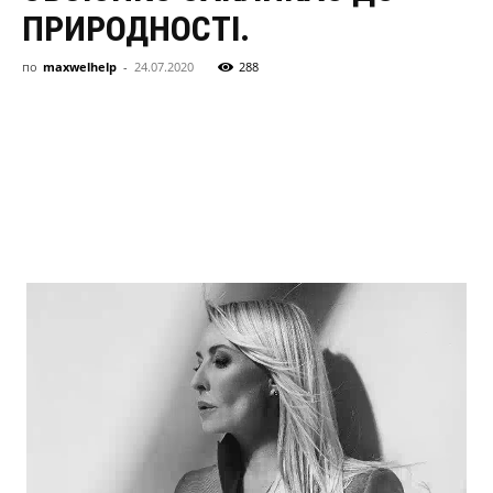
здоровя,
ПРИРОДНОСТІ.
по
maxwelhelp
-
24.07.2020
288
сімя
та
новини
знаменитостей