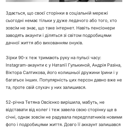
Здається, що своєї сторінки в соціальній мережі
сьогодні немає тільки у дуже ледачого або того, хто
зовсім не знає, що таке інтернет. Навіть пенсіонери
заводять акаунти і діляться зі світом подробицями
дачної життя або вихованням онуків.
Зірки 90-х теж тримають руку на пульсі часу:
Instagram-акаунти є у Наталії Гулькиной, Андрія Разіна,
Віктора Салтикова, його колишньої дружини Ірини і у
багатьох інших. Популярність цих персон давно вже не
та, проте свій слухач у них залишився.
52-річна Тетяна Овсієнко вирішила, мабуть, не
відставати від колег і теж завела свою сторінку ще в
січні, однак зовсім не радувала передплатників новими
фото і подробицями життя. Довго її аккаунт залишався