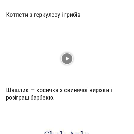
Котлети з геркулесу і грибів
Шашлик — косичка з свинячої вирізки і
розіграш барбекю.