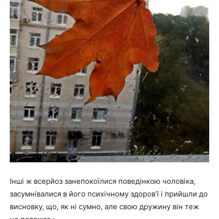
Інші ж всерйоз занепокоїлися поведінкою чоловіка,
засумнівалися в його психічному здоров’ї і прийшли до
висновку, що, як ні сумно, але свою дружину він теж