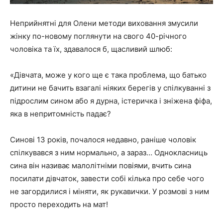
Неприйнятні для Олени методи виховання змусили
жінку по-новому поглянути на свого 40-річного
чоловіка та їх, здавалося б, щасливий шлюб:
«Дівчата, може у кого ще є така проблема, що батько
дитини не бачить взагалі ніяких берегів у спілкуванні з
підрослим сином або я дурна, істеричка і зніжена фіфа,
яка в непритомність падає?
Синові 13 років, почалося недавно, раніше чоловік
спілкувався з ним нормально, а зараз… Однокласниць
сина він називає малолітніми повіями, вчить сина
посилати дівчаток, завести собі кілька про себе чого
не загордилися і міняти, як рукавички. У розмові з ним
просто переходить на мат!