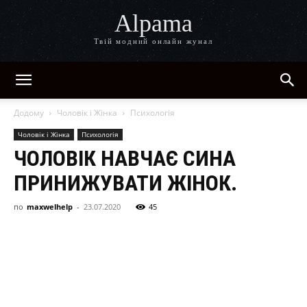
Alpama
Твій модний онлайн жунал
Додому
Чоловік і Жінка
Психологія
Чоловік і Жінка
Психологія
ЧОЛОВІК НАВЧАЄ СИНА
ПРИНИЖУВАТИ ЖІНОК.
по
maxwelhelp
-
23.07.2020
45