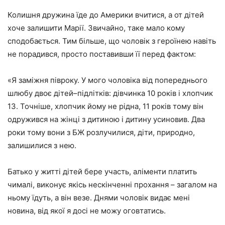
Колишня дружина їде до Америки вчитися, а от дітей
хоче залишити Марії. Звичайно, таке мало кому
сподобається. Тим більше, що чоловік з героїнею навіть
не порадився, просто поставивши її перед фактом:
«Я заміжня півроку. У мого чоловіка від попереднього
шлюбу двоє дітей–підлітків: дівчинка 10 років і хлопчик
13. Точніше, хлопчик йому не рідна, 11 років тому він
одружився на жінці з дитиною і дитину усиновив. Два
роки тому вони з БЖ розлучилися, діти, природно,
залишилися з нею.
Батько у житті дітей бере участь, аліменти платить
чималі, виконує якісь нескінченні прохання – загалом на
ньому їдуть, а він везе. Днями чоловік видає мені
новина, від якої я досі не можу оговтатись.