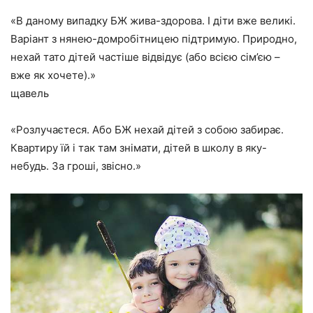
«В даному випадку БЖ жива-здорова. І діти вже великі.
Варіант з нянею-домробітницею підтримую. Природно,
нехай тато дітей частіше відвідує (або всією сім’єю –
вже як хочете).»
щавель
«Розлучаєтеся. Або БЖ нехай дітей з собою забирає.
Квартиру їй і так там знімати, дітей в школу в яку-
небудь. За гроші, звісно.»