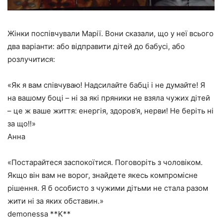
Жінки поспівчували Марії. Вони сказали, що у неї всього
два варіанти: або відправити дітей до бабусі, або
розлучитися:
«Як я вам співчуваю! Надсилайте бабці і не думайте! Я
на вашому боці – ні за які пряники не взяла чужих дітей
– це ж ваше життя: енергія, здоров’я, нерви! Не беріть ні
за що!!»
Анна
«Постарайтеся заспокоїтися. Поговоріть з чоловіком.
Якщо він вам не ворог, знайдете якесь компромісне
рішення. Я б особисто з чужими дітьми не стала разом
жити ні за яких обставин.»
demonessa **K**