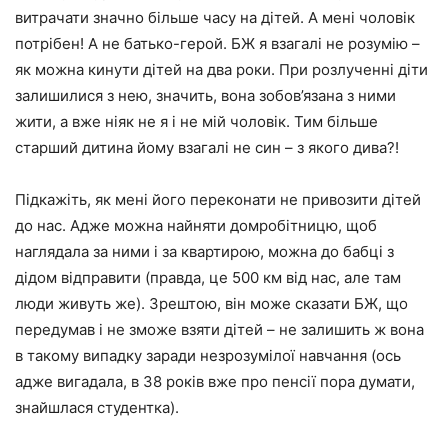
витрачати значно більше часу на дітей. А мені чоловік
потрібен! А не батько-герой. БЖ я взагалі не розумію –
як можна кинути дітей на два роки. При розлученні діти
залишилися з нею, значить, вона зобов’язана з ними
жити, а вже ніяк не я і не мій чоловік. Тим більше
старший дитина йому взагалі не син – з якого дива?!
Підкажіть, як мені його переконати не привозити дітей
до нас. Адже можна найняти домробітницю, щоб
наглядала за ними і за квартирою, можна до бабці з
дідом відправити (правда, це 500 км від нас, але там
люди живуть же). Зрештою, він може сказати БЖ, що
передумав і не зможе взяти дітей – не залишить ж вона
в такому випадку заради незрозумілої навчання (ось
адже вигадала, в 38 років вже про пенсії пора думати,
знайшлася студентка).