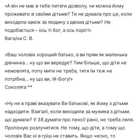
«А він не має в тебе питати дозволу, чи можна йому
проживати зі своїми дітьми? Ти не думала про це, коли
виходила заміж за людину з двома дітьми? Не
подобається – ось ті бог, а ось поріг!»
Вага/на C. B.
«Ваш чоловік хороший батько, а ви прям як маленька
дівчинка… ну що ви вередує? Тим більше, що діти не
немовлята, попу мити не треба, титя їм теж не
потрібна… ну що ви, їй-Богу!»
Соколята **
«Ну не в праві вказувати Ви батькові, як йому з дітьми
надходити. Взагалі, коли виходили за мужика з дітьми,
що думали? У 38 думати про пенсії рано, не треба ляля.
Пропоную розлучитися. Не тому, що діти, а тому що
чоловік Вас ні в гріш не ставить. Якщо чесно, то