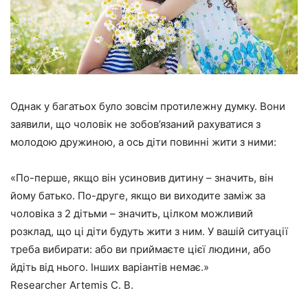
Однак у багатьох було зовсім протилежну думку. Вони
заявили, що
чоловік не зобов’язаний рахуватися з
молодою дружиною, а ось діти повинні жити з ними:
«По-перше, якщо він усиновив дитину – значить, він
йому батько. По-друге, якщо ви виходите заміж за
чоловіка з 2 дітьми – значить, цілком можливий
розклад, що ці діти будуть жити з ним. У вашій ситуації
треба вибирати: або ви приймаєте цієї людини, або
йдіть від нього. Інших варіантів немає.»
Researcher Artemis C. B.