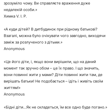
зрозуміло чому. Ви справляєте враження дуже
недалекій особи.»
Химка V. I. P.
«А куди дітей? В дитбудинок при рідному батькові?
Взагалі, можна було очікувати чого завгодно, виходячи
заміж за розлученого з дітьми.»
Anonymous
«Це його діти, і, якщо вони вирішили, що на даний
момент так зручно обом – це їх право. І що значить,
вони повинні жити у мами? Діти повинні жити там, де
вирішать батьки! Не подобається – ідіть і живіть своїм
життям!»
Anonymous
«Бідні діти…Як не складеться, їм все одно буде погано.»