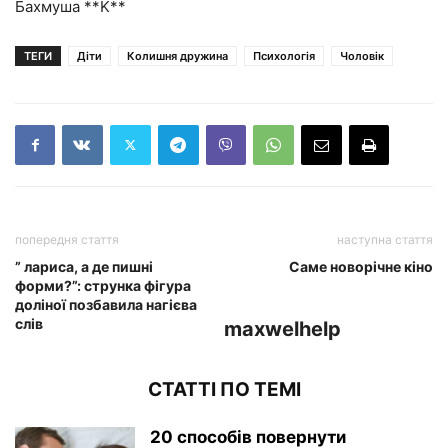
Бахмуша **K**
ТЕГИ
Діти
Колишня дружина
Психологія
Чоловік
попередня стаття
наступна стаття
” лариса, а де пишні
Саме новорічне кіно
форми?”: струнка фігура
доліної позбавила нагієва
слів
maxwelhelp
СТАТТІ ПО ТЕМІ
20 способів повернути