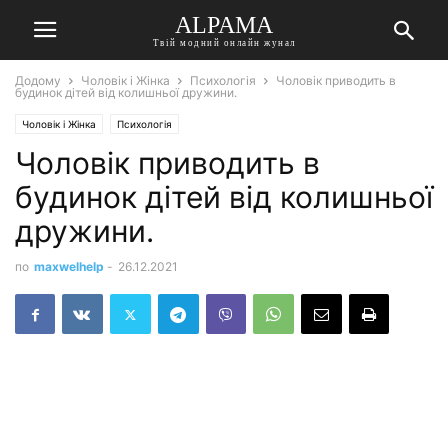
ALPAMA
Твій модний онлайн жунал
Додому
Чоловік і Жінка
Психологія
Чоловік приводить в
будинок дітей від колишньої дружини.
Чоловік і Жінка
Психологія
Чоловік приводить в
будинок дітей від колишньої
дружини.
по
maxwelhelp
-
26.12.2021