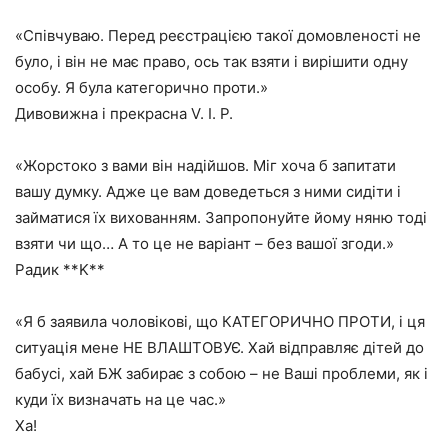
«Співчуваю. Перед реєстрацією такої домовленості не
було, і він не має право, ось так взяти і вирішити одну
особу. Я була категорично проти.»
Дивовижна і прекрасна V. I. P.
«Жорстоко з вами він надійшов. Міг хоча б запитати
вашу думку. Адже це вам доведеться з ними сидіти і
займатися їх вихованням. Запропонуйте йому няню тоді
взяти чи що… А то це не варіант – без вашої згоди.»
Радик **K**
«Я б заявила чоловікові, що КАТЕГОРИЧНО ПРОТИ, і ця
ситуація мене НЕ ВЛАШТОВУЄ. Хай відправляє дітей до
бабусі, хай БЖ забирає з собою – не Ваші проблеми, як і
куди їх визначать на це час.»
Ха!