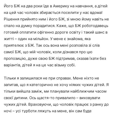
Його БЖ на два роки їде в Америку на навчання, а дітей
на цей час чоловік збирається поселити у нас вдома!
Рішення прийнято ним і його БЖ, зі мною йому навіть не
спало на думку порадитися. Каже, що БЖ роботодавець
готовий оплатити офігенно дороге освіту і такий шанс в
житті – один на мільйон. У мене є знайома, яка
приятелює з БЖ. Так ось вона мені розповіла зі слів
самої БЖ, що мій чоловік, коли дізнався про цю
пропозицію, дуже свою БЖ підтримав, сказав їхати без
варіантів, дітей я на це час візьму собі.
Тільки я залишилася не при справах. Мене ніхто не
запитав, що я категорично не хочу ніяких чужих дітей. Я
тільки вийшла заміж, ми планували найближчим часом
своєї дитини. Ось щастя-то привалило – виховувати
чужих дітей. Враховуючи, що чоловік працює з ранку до
ночі – усі турботи ляжуть на мене, він сам буде