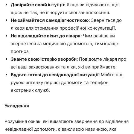
Довіряйте своїй інтуїції:
Якщо ви відчуваєте, що
щось не так, не ігноруйте свої занепокоєння.
Не займайтеся самодіагностикою:
Зверніться до
лікаря для отримання професійної консультації.
Не відкладайте візит до лікаря:
Чим раніше ви
звернетеся за медичною допомогою, тим краще
прогноз.
Знайте свою історію хвороби:
Повідомте лікаря про
всі ваші захворювання та ліки, які ви приймаєте.
Будьте готові до невідкладної ситуації:
Майте під
рукою аптечку першої допомоги та телефон
екстрених служб.
Укладення
Розуміння ознак, які вимагають звернення до відділення
невідкладної допомоги, є важливою навичкою, яка