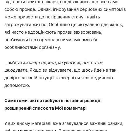
відкласти візит до лікаря, сподіваючись, що все само
собою пройде. Однак, ігнорування серйозних симптомів
може привести до погіршення стану і навіть
загрожувати життю. Особливо це актуально для жінок,
які часто недооцінюють прояви захворювань,
пов’язуючи їх з гормональними змінами або
особливостями організму.
Пам’ятати:
краще перестрахуватися, ніж потім
шкодувати
. Якщо ви відчуваєте, що щось йде не так,
довіртеся своїй інтуїції та зверніться за медичною
допомогою.
Симптоми, які потребують негайної реакції:
розширений список та Мої коментарі
У вихідному матеріалі вже згадувалися важливі ознаки,
які не можна ігнорувати. Я доповню цей список,