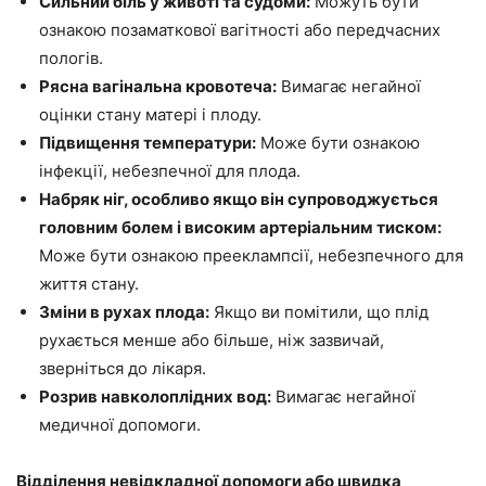
Сильний біль у животі та судоми:
Можуть бути
ознакою позаматкової вагітності або передчасних
пологів.
Рясна вагінальна кровотеча:
Вимагає негайної
оцінки стану матері і плоду.
Підвищення температури:
Може бути ознакою
інфекції, небезпечної для плода.
Набряк ніг, особливо якщо він супроводжується
головним болем і високим артеріальним тиском:
Може бути ознакою прееклампсії, небезпечного для
життя стану.
Зміни в рухах плода:
Якщо ви помітили, що плід
рухається менше або більше, ніж зазвичай,
зверніться до лікаря.
Розрив навколоплідних вод:
Вимагає негайної
медичної допомоги.
Відділення невідкладної допомоги або швидка