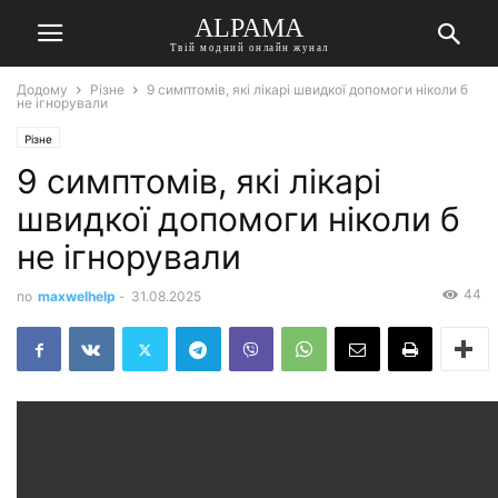
ALPAMA
Твій модний онлайн жунал
Додому
Різне
9 симптомів, які лікарі швидкої допомоги ніколи б
не ігнорували
Різне
9 симптомів, які лікарі
швидкої допомоги ніколи б
не ігнорували
44
по
maxwelhelp
-
31.08.2025