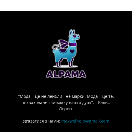
“Мода – це не лейбли і не марки. Мода – це те,
що заховане глибоко у вашій душі”, – Ральф
Лорен.
зв'язатися з нами:
maxwelhelp@gmail.com