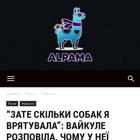
Alpama:
додому
Різне
Новости
Різне
Новости
“ЗАТЕ СКІЛЬКИ СОБАК Я
рецепти,
ВРЯТУВАЛА”: ВАЙКУЛЕ
РОЗПОВІЛА, ЧОМУ У НЕЇ