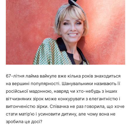
67-літня лайма вайкуле вже кілька років знаходиться
на вершині популярності. Шанувальники називають її
російської мадонною, навряд чи хто-небудь з інших
вітчизняних зірок може конкурувати з елегантністю і
витонченістю зірки. Співачка не раз говорила, що хоче
стати матір’ю і усиновити дитину, але чому вона не
зробила це досі?