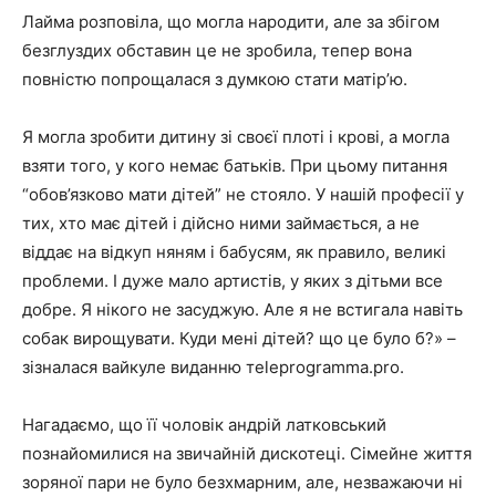
Лайма розповіла, що могла народити, але за збігом
безглуздих обставин це не зробила, тепер вона
повністю попрощалася з думкою стати матір’ю.
Я могла зробити дитину зі своєї плоті і крові, а могла
взяти того, у кого немає батьків. При цьому питання
“обов’язково мати дітей” не стояло. У нашій професії у
тих, хто має дітей і дійсно ними займається, а не
віддає на відкуп няням і бабусям, як правило, великі
проблеми. І дуже мало артистів, у яких з дітьми все
добре. Я нікого не засуджую. Але я не встигала навіть
собак вирощувати. Куди мені дітей? що це було б?» –
зізналася вайкуле виданню тeleprogramma.pro.
Нагадаємо, що її чоловік андрій латковський
познайомилися на звичайній дискотеці. Сімейне життя
зоряної пари не було безхмарним, але, незважаючи ні