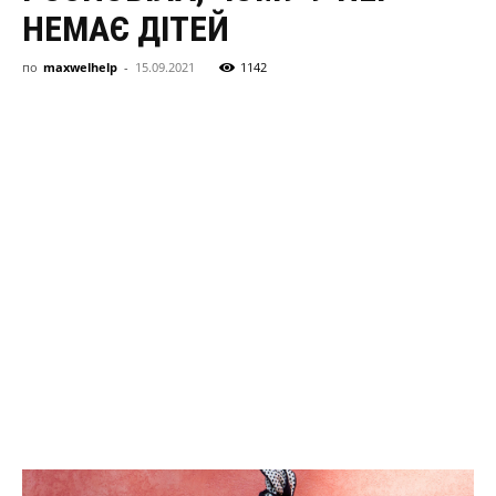
здоровя,
НЕМАЄ ДІТЕЙ
по
maxwelhelp
-
15.09.2021
1142
сімя
та
новини
знаменитостей