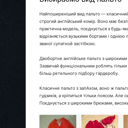
Найпоширеніший вид пальто — класичний а
строгий англійський комір. Воно має без
практична модель, поєднується з будь-як
відрізняється вузькими бортами і однією л
званої супатной застібкою.
Двобортне англійське пальто з широкими 
Зазвичай функціональним роблять тільки 
більш ретельного підбору гардеробу.
Класичне пальто з запАхом, воно ж пальто
гудзиків, а кріпиться тільки поясом. Але с
Поєднується з широкими брюками, висок