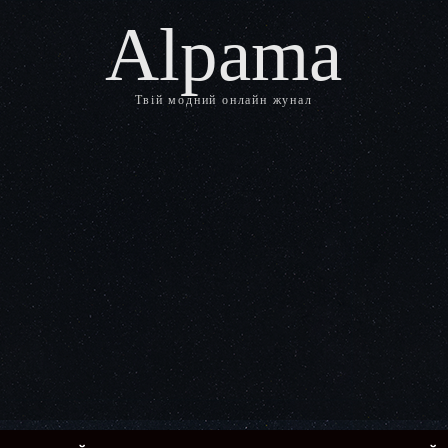
Alpama
Твій модний онлайн жунал