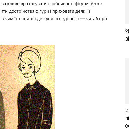
і важливо враховувати особливості фігури. Адже
ти достоїнства фігури і приховати деякі її
, з чим їх носити і де купити недорого — читай про
2
в
Р
л
с