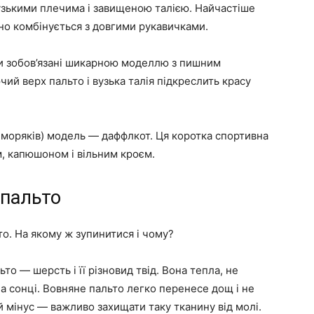
узькими плечима і завищеною талією. Найчастіше
но комбінується з довгими рукавичками.
ми зобов’язані шикарною моделлю з пишним
ий верх пальто і вузька талія підкреслить красу
з моряків) модель — даффлкот. Ця коротка спортивна
, капюшоном і вільним кроєм.
 пальто
то. На якому ж зупинитися і чому?
о — шерсть і її різновид твід. Вона тепла, не
а сонці. Вовняне пальто легко перенесе дощ і не
 мінус — важливо захищати таку тканину від молі.