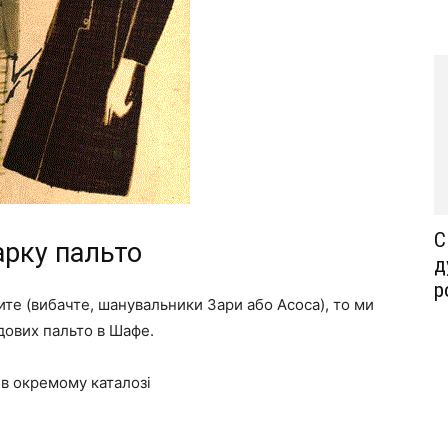
С
арку пальто
д
р
ите (вибачте, шанувальники Зари або Асоса), то ми
дових пальто в Шафе.
в окремому каталозі