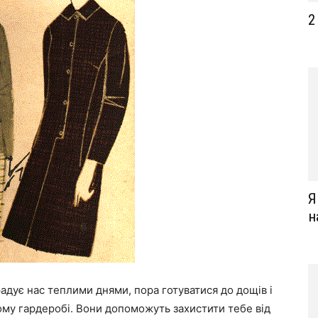
2
Я
н
радує нас теплими днями, пора готуватися до дощів і
чому гардеробі. Вони допоможуть захистити тебе від