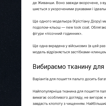
де Живанши. Воно завжди вкорочене, з в
шиється з укороченими рукавами і ідеаль
Ще одного модельєра (Крістіану Діору) 
подолом-кльош — new look coat. Облягаюч
фігури «пісочний годинник».
Ще одна вкрадена у військових (в цей ра
модель відрізняється застібками-клинцем
Вибираємо тканину для
Варіантів для пошиття пальто досить бага
Найпопулярніша тканина для пошиття пальт
вимагає особливого догляду, не вигорає н
завдасть клопоту з чищенням. Найбільший