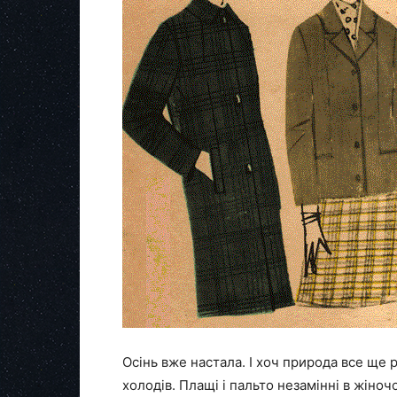
Осінь вже настала. І хоч природа все ще 
холодів. Плащі і пальто незамінні в жіно