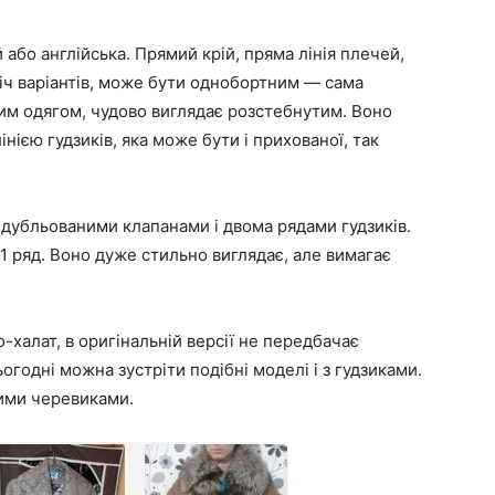
бо англійська. Прямий крій, пряма лінія плечей,
ліч варіантів, може бути однобортним — сама
им одягом, чудово виглядає розстебнутим. Воно
інією гудзиків, яка може бути і прихованої, так
дубльованими клапанами і двома рядами гудзиків.
1 ряд. Воно дуже стильно виглядає, але вимагає
-халат, в оригінальній версії не передбачає
ьогодні можна зустріти подібні моделі і з гудзиками.
ими черевиками.