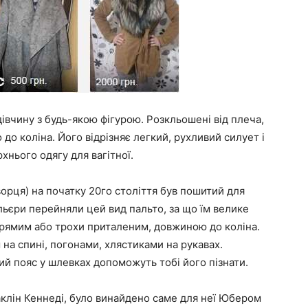
івчину з будь-якою фігурою. Розкльошені від плеча,
до коліна. Його відрізняє легкий, рухливий силует і
рхнього одягу для вагітної.
ворця) на початку 20го століття був пошитий для
льєри перейняли цей вид пальто, за що їм велике
прямим або трохи приталеним, довжиною до коліна.
на спині, погонами, хлястиками на рукавах.
ий пояс у шлевках допоможуть тобі його пізнати.
аклін Кеннеді, було винайдено саме для неї Юбером