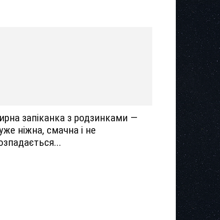
ирна запіканка з родзинками —
уже ніжна, смачна і не
озпадається...