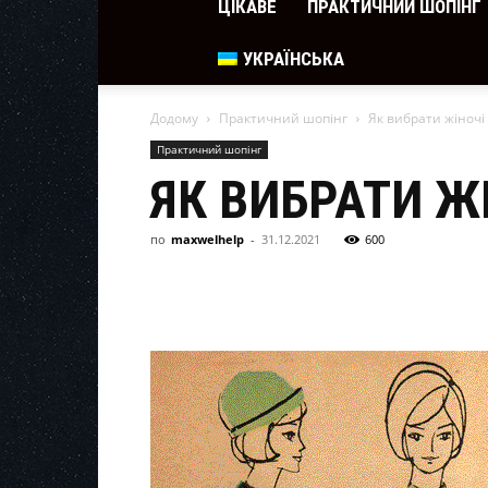
ЦІКАВЕ
ПРАКТИЧНИЙ ШОПІНГ
УКРАЇНСЬКА
Додому
Практичний шопінг
Як вибрати жіночі
Практичний шопінг
ЯК ВИБРАТИ Ж
по
maxwelhelp
-
31.12.2021
600