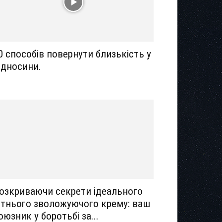
0 способів повернути близькість у
ідносини.
озкриваючи секрети ідеального
ітнього зволожуючого крему: ваш
оюзник у боротьбі за...