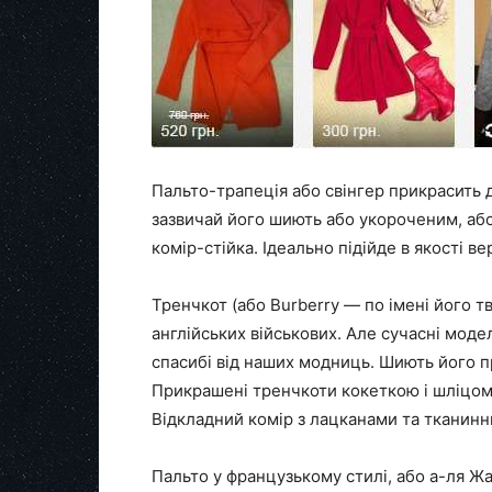
Пальто-трапеція або свінгер прикрасить д
зазвичай його шиють або укороченим, або 
комір-стійка. Ідеально підійде в якості ве
Тренчкот (або Burberry — по імені його т
англійських військових. Але сучасні моде
спасибі від наших модниць. Шиють його 
Прикрашені тренчкоти кокеткою і шліцом 
Відкладний комір з лацканами та тканинн
Пальто у французькому стилі, або а-ля Ж