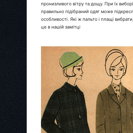
пронизливого вітру та дощу. При їх вибор
правильно підібраний одяг може підкресли
особливості. Які ж пальто і плащі вибрати
це в нашій замітці