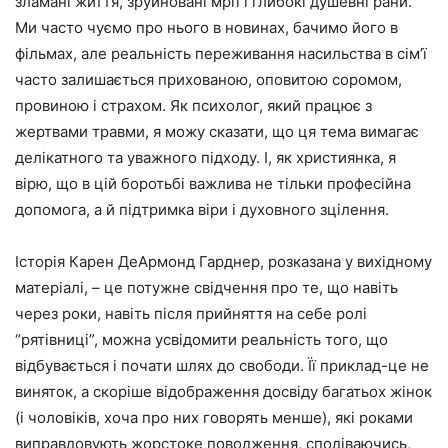
зламані життя, зруйновані мрії і глибокі душевні рани.
Ми часто чуємо про нього в новинах, бачимо його в
фільмах, але реальність переживання насильства в сім’ї
часто залишається прихованою, оповитою соромом,
провиною і страхом. Як психолог, який працює з
жертвами травми, я можу сказати, що ця тема вимагає
делікатного та уважного підходу. І, як християнка, я
вірю, що в цій боротьбі важлива не тільки професійна
допомога, а й підтримка віри і духовного зцілення.
Історія Карен ДеАрмонд Гарднер, розказана у вихідному
матеріалі, – це потужне свідчення про те, що навіть
через роки, навіть після прийняття на себе ролі
“рятівниці”, можна усвідомити реальність того, що
відбувається і почати шлях до свободи. Її приклад-це не
виняток, а скоріше відображення досвіду багатьох жінок
(і чоловіків, хоча про них говорять менше), які роками
виправдовують жорстоке поводження, сподіваючись,