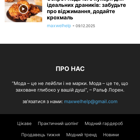
ідеальних драників: забудьте
про віджимання, додайте
крохмаль
maxwelhelp
-
09.12.2025
ПРО НАС
“Мода – це не лейбли і не марки. Мода – це те, що
заховане глибоко у вашій душі”, – Ральф Лорен.
зв'язатися з нами:
maxwelhelp@gmail.com
Цікаве
Практичний шопінг
Модний гардероб
Продавець тижня
Модний тренд
Новини