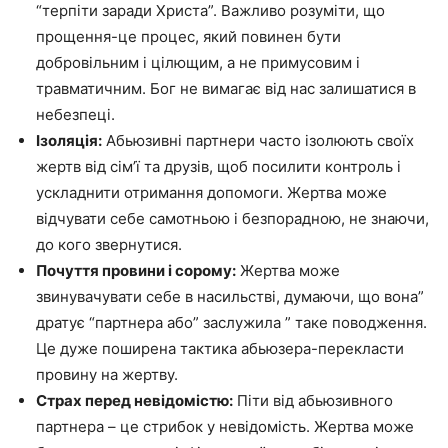
“терпіти заради Христа”. Важливо розуміти, що
прощення-це процес, який повинен бути
добровільним і цілющим, а не примусовим і
травматичним. Бог не вимагає від нас залишатися в
небезпеці.
Ізоляція:
Абьюзивні партнери часто ізолюють своїх
жертв від сім’ї та друзів, щоб посилити контроль і
ускладнити отримання допомоги. Жертва може
відчувати себе самотньою і безпорадною, не знаючи,
до кого звернутися.
Почуття провини і сорому:
Жертва може
звинувачувати себе в насильстві, думаючи, що вона”
дратує “партнера або” заслужила ” таке поводження.
Це дуже поширена тактика абьюзера-перекласти
провину на жертву.
Страх перед невідомістю:
Піти від абьюзивного
партнера – це стрибок у невідомість. Жертва може