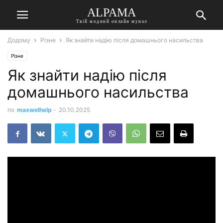
ALPAMA
Твій модний онлайн жунал
Додому
Різне
Як знайти надію після домашнього насильства
Різне
Як знайти надію після
домашнього насильства
по
maxwelhelp
-
20.10.2025