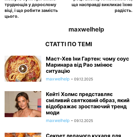
труднощів у дорослому
що насправді викликає їхню
віці, і що робити замість
радість.
цього.
maxwelhelp
СТАТТІ ПО ТЕМІ
Маст-Хев Іни Гартен: чому соус
Маринара від Рао змінює
ситуацію
maxwelhelp
-
09.12.2025
Кейті Холмс представляє
сміливий святковий образ, який
відображає зростаючий тренд
моди
maxwelhelp
-
09.12.2025
Секрет ледачого кухаря для