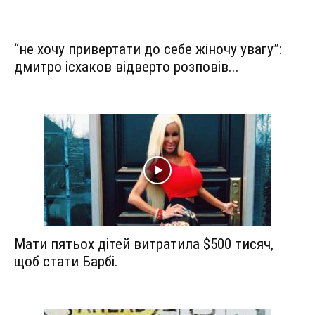
“не хочу привертати до себе жіночу увагу”:
дмитро ісхаков відверто розповів...
Мати пятьох дітей витратила $500 тисяч,
щоб стати Барбі.