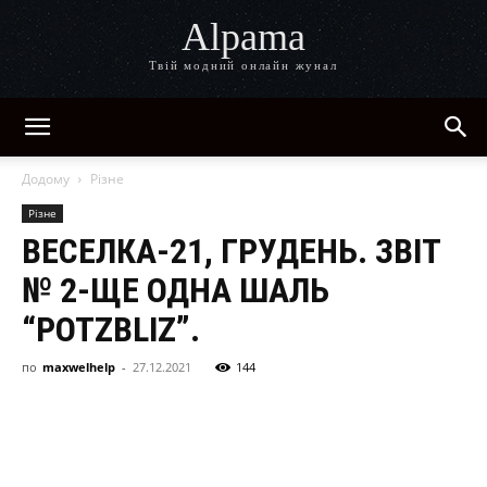
Alpama
Твій модний онлайн жунал
Додому
Різне
Різне
ВЕСЕЛКА-21, ГРУДЕНЬ. ЗВІТ
№ 2-ЩЕ ОДНА ШАЛЬ
“POTZBLIZ”.
по
maxwelhelp
-
27.12.2021
144