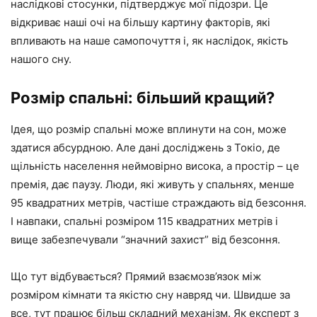
наслідкові стосунки, підтверджує мої підозри. Це
відкриває наші очі на більшу картину факторів, які
впливають на наше самопочуття і, як наслідок, якість
нашого сну.
Розмір спальні: більший кращий?
Ідея, що розмір спальні може вплинути на сон, може
здатися абсурдною. Але дані досліджень з Токіо, де
щільність населення неймовірно висока, а простір – це
премія, дає паузу. Люди, які живуть у спальнях, менше
95 квадратних метрів, частіше страждають від безсоння.
І навпаки, спальні розміром 115 квадратних метрів і
вище забезпечували “значний захист” від безсоння.
Що тут відбувається? Прямий взаємозв’язок між
розміром кімнати та якістю сну навряд чи. Швидше за
все, тут працює більш складний механізм. Як експерт з