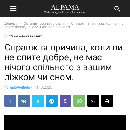
ALPAMA
Твій модний онлайн жунал
Додому
Останні новини та статті
Справжня причина, коли ви не
спите добре, не має нічого спільного з...
Останні новини та статті
Справжня причина, коли ви
не спите добре, не має
нічого спільного з вашим
ліжком чи сном.
по
maxwelhelp
-
13.10.2025