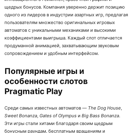
щедрых бонусов. Компания уверенно держит позицию
одного из лидеров в индустрии азартных игр, предлагая
пользователям множество оригинальных игровых
автоматов с уникальными механиками и высокими
коэффициентами выигрыша. Каждый слот отличается
продуманной анимацией, захватывающим звуковым
сопровождением и удобным интерфейсом.
Популярные игры и
особенности слотов
Pragmatic Play
Среди самых известных автоматов —
The Dog House
,
Sweet Bonanza
,
Gates of Olympus
и
Big Bass Bonanza
.
Эти игры стали хитами благодаря своим щедрым
бонусным раундам, бесплатным вращениям и