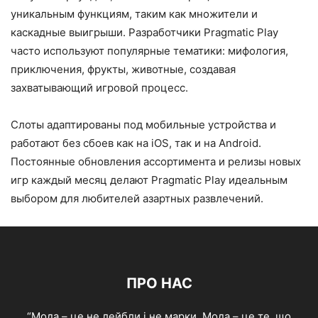
уникальным функциям, таким как множители и
каскадные выигрыши. Разработчики Pragmatic Play
часто используют популярные тематики: мифология,
приключения, фрукты, животные, создавая
захватывающий игровой процесс.
Слоты адаптированы под мобильные устройства и
работают без сбоев как на iOS, так и на Android.
Постоянные обновления ассортимента и релизы новых
игр каждый месяц делают Pragmatic Play идеальным
выбором для любителей азартных развлечений.
ПРО НАС
“Мода – це не лейбли і не марки. Мода – це те, що