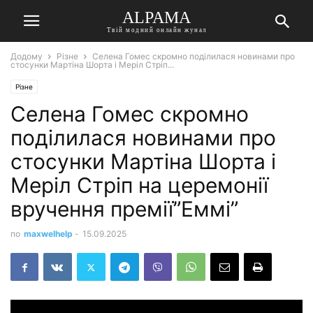
ALPAMA
Твій модний онлайн жунал
Додому
Різне
Селена Гомес скромно поділилася новинами про
стосунки Мартіна Шорта і Меріл Стріп...
Різне
Селена Гомес скромно
поділилася новинами про
стосунки Мартіна Шорта і
Меріл Стріп на церемонії
вручення премії”Еммі”
по
maxwelhelp
-
15.09.2025