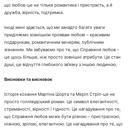
що любов-це не тільки романтика і пристрасть, а й
дружба, вірність, підтримка.
Іноді мені здається, що ми занадто багато уваги
приділяємо зовнішнім проявам любові – красивим
подарункам, романтичним вечерям, публічним
зізнаннях. Ми забуваємо про те, що Справжня любов –
це щось більше, ніж просто зовнішні атрибути. Це стан
душі, це відчуття глибокого зв’язку з іншою людиною.
Висновки та висновок
Історія кохання Мартіна Шорта та Меріл Стріп-це не
просто голлівудський роман. Це символ елегантності,
стриманості, вірності і гідності. Це нагадування про те,
що Справжня любов може бути різною – пристрасною,
ніжною, зрілою, елегантною. Це нагадування про те, що