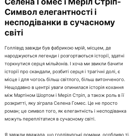
Селена Гомес і Меріл Стріп-
Символ елегантності і
несподіванки в сучасному
світі
Голлівуд завжди був фабрикою мрій, місцем, де
народжуються легенди і розгортаються історії, здатні
торкнутися серця мільйонів. І хоча ми звикли бачити
історії про скандали, розбиті серця і трагічні долі, є
місце і для чогось більш світлого, більш витонченого.
Нещодавно в центрі уваги опинилася історія кохання
між Мартіном Шортом і Меріл Стріп, а також роль в її
розкритті, яку зіграла Селена Гомес. Це не просто
роман; це символ того, як елегантність і несподіванка
можуть переплітатися в сучасному світі.
Я завжди вважала, що голлівудські романи, особливо ті,