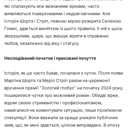
які спалахують між визнаними зірками, часто
виявляються поверхневими і недовговічними. Але
історія Шорта і Стріп, певною мірою розкрита Селеною
Гомес, здається винятком із цього правила. У ній є щось
зворушливе, щире, що змушує вірити в справжню
любов, незалежно від віку і статусу.
Несподіваний початок і приховані почуття
Історія, як це часто буває, почалася з чуток. Після появи
Мартіна Шорта та Меріл Стріп разом на церемонії
вручення премії “Золотий глобус” на початку 2024 року,
поширилися чутки про можливий роман. Обидві зірки,
відомі своєю стриманістю і професіоналізмом,
намагалися не коментувати ситуацію, лише посилюючи
спекуляції. Вони вважали за краще уникати публічних
заяв, що, як мені здається, цілком виправдано. В епоху