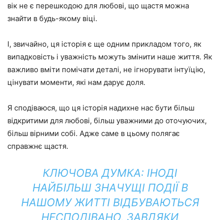
вік не є перешкодою для любові, що щастя можна
знайти в будь-якому віці.
І, звичайно, ця історія є ще одним прикладом того, як
випадковість і уважність можуть змінити наше життя. Як
важливо вміти помічати деталі, не ігнорувати інтуїцію,
цінувати моменти, які нам дарує доля.
Я сподіваюся, що ця історія надихне нас бути більш
відкритими для любові, більш уважними до оточуючих,
більш вірними собі. Адже саме в цьому полягає
справжнє щастя.
КЛЮЧОВА ДУМКА: ІНОДІ
НАЙБІЛЬШ ЗНАЧУЩІ ПОДІЇ В
НАШОМУ ЖИТТІ ВІДБУВАЮТЬСЯ
НЕСПОДІВАНО, ЗАВДЯКИ