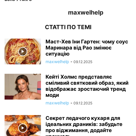
maxwelhelp
СТАТТІ ПО ТЕМІ
Маст-Хев Іни Гартен: чому соус
Маринара від Рао змінює
ситуацію
maxwelhelp
-
09.12.2025
Кейті Холмс представляє
сміливий святковий образ, який
відображає зростаючий тренд
моди
maxwelhelp
-
09.12.2025
Секрет ледачого кухаря для
ідеальних драників: забудьте
про віджимання, додайте