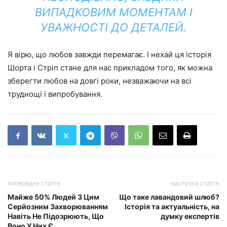
ВИПАДКОВИМ МОМЕНТАМ І
УВАЖНОСТІ ДО ДЕТАЛЕЙ.
Я вірю, що любов завжди перемагає. І нехай ця історія
Шорта і Стріп стане для нас прикладом того, як можна
зберегти любов на довгі роки, незважаючи на всі
труднощі і випробування.
попередня стаття
наступна стаття
Майже 50% Людей З Цим
Що таке лавандовий шлюб?
Серйозним Захворюванням
Історія та актуальність, на
Навіть Не Підозрюють, Що
думку експертів
Воно У Них Є