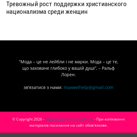
Тревожный рост поддержки христианского
национализма среди женщин
“Мода – це не лейбли і не марки. Мода – це те,
що заховане глибоко у вашій душі”, – Ральф
Лорен.
зв'язатися з нами:
maxwelhelp@gmail.com
© Copyright 2026 -
https://alpama.com.ua/ru-ru
- При копіюванні
матеріалів посилання на сайт обов'язкове.