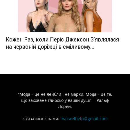
Кожен Раз, коли Періс Джексон З’являлася
на червоній доріжці в сміливому...
“Мода – це не лейбли і не марки. Мода – це те,
що заховане глибоко у вашій душі”, – Ральф
Лорен.
зв'язатися з нами:
maxwelhelp@gmail.com