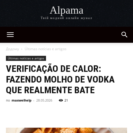
Alpama
Твій модний онлайн жунал
Додому
Últimas notícias e artigos
Últimas notícias e artigos
VERIFICAÇÃO DE CALOR:
FAZENDO MOLHO DE VODKA
QUE REALMENTE BATE
по
maxwelhelp
-
28.05.2026
21