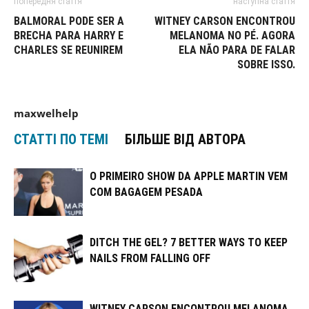
попередня стаття
наступна стаття
BALMORAL PODE SER A
WITNEY CARSON ENCONTROU
BRECHA PARA HARRY E
MELANOMA NO PÉ. AGORA
CHARLES SE REUNIREM
ELA NÃO PARA DE FALAR
SOBRE ISSO.
maxwelhelp
СТАТТІ ПО ТЕМІ
БІЛЬШЕ ВІД АВТОРА
O PRIMEIRO SHOW DA APPLE MARTIN VEM
COM BAGAGEM PESADA
DITCH THE GEL? 7 BETTER WAYS TO KEEP
NAILS FROM FALLING OFF
WITNEY CARSON ENCONTROU MELANOMA