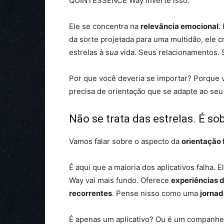
QUINTESSENCE Way inverte isso.
Ele se concentra na
relevância emocional
.
da sorte projetada para uma multidão, ele c
estrelas à
sua
vida. Seus relacionamentos. S
Por que você deveria se importar? Porque
precisa de orientação que se adapte ao seu
Não se trata das estrelas. É so
Vamos falar sobre o aspecto da
orientação
É aqui que a maioria dos aplicativos falha.
Way vai mais fundo. Oferece
experiências 
recorrentes
. Pense nisso como uma
jornad
É apenas um aplicativo? Ou é um companhei