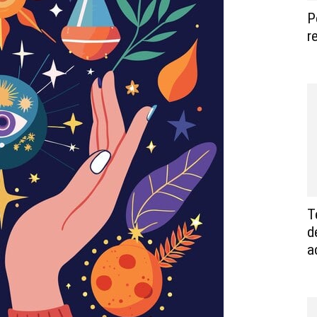
P
r
T
d
a