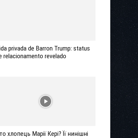
ida privada de Barron Trump: status
e relacionamento revelado
то хлопець Марії Кері? Її нинішні