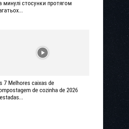
а минулі стосунки протягом
агатьох...
s 7 Melhores caixas de
ompostagem de cozinha de 2026
testadas...