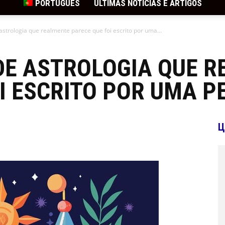
PORTUGUÊS
ÚLTIMAS NOTÍCIAS E ARTIGOS
 astrologia que realmente parece que foi escrito por uma...
 DE ASTROLOGIA QUE 
I ESCRITO POR UMA P
Ц