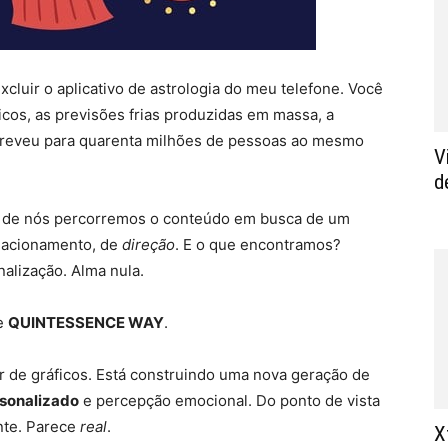
cluir o aplicativo de astrologia do meu telefone. Você
cos, as previsões frias produzidas em massa, a
reveu para quarenta milhões de pessoas ao mesmo
V
d
s de nós percorremos o conteúdo em busca de um
elacionamento, de
direção
. E o que encontramos?
alização. Alma nula.
re
QUINTESSENCE WAY
.
r de gráficos. Está construindo uma nova geração de
sonalizado
e percepção emocional. Do ponto de vista
nte. Parece
real
.
Х