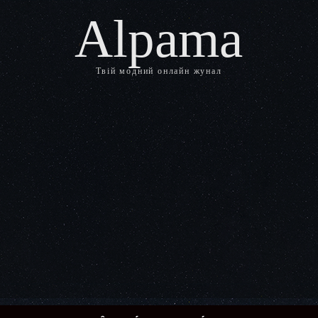
Alpama
Твій модний онлайн жунал