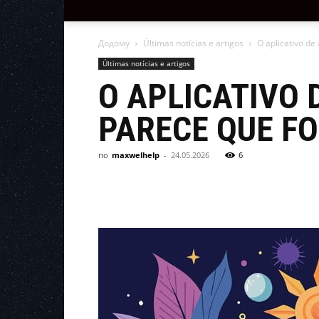
Додому
Últimas notícias e artigos
O aplicativo de
Últimas notícias e artigos
O APLICATIVO
PARECE QUE FO
по
maxwelhelp
-
24.05.2026
6