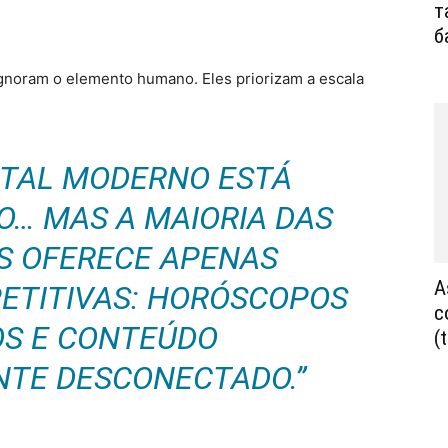
т
б
ignoram o elemento humano. Eles priorizam a escala
ITAL MODERNO ESTÁ
… MAS A MAIORIA DAS
S OFERECE APENAS
A
PETITIVAS: HORÓSCOPOS
c
OS E CONTEÚDO
(
TE DESCONECTADO.”