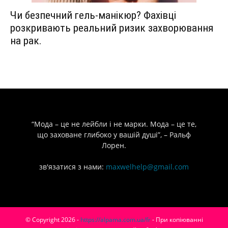
Чи безпечний гель-манікюр? Фахівці
розкривають реальний ризик захворювання
на рак.
“Мода – це не лейбли і не марки. Мода – це те,
що заховане глибоко у вашій душі”, – Ральф
Лорен.
зв'язатися з нами:
maxwelhelp@gmail.com
© Copyright 2026 -
https://alpama.com.ua/fr
- При копіюванні