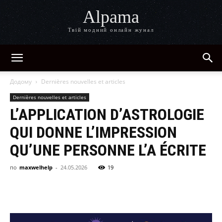
Alpama
Твій модний онлайн жунал
Додому
Dernières nouvelles et articles
Dernières nouvelles et articles
L’APPLICATION D’ASTROLOGIE
QUI DONNE L’IMPRESSION
QU’UNE PERSONNE L’A ÉCRITE
по
maxwelhelp
-
24.05.2026
19