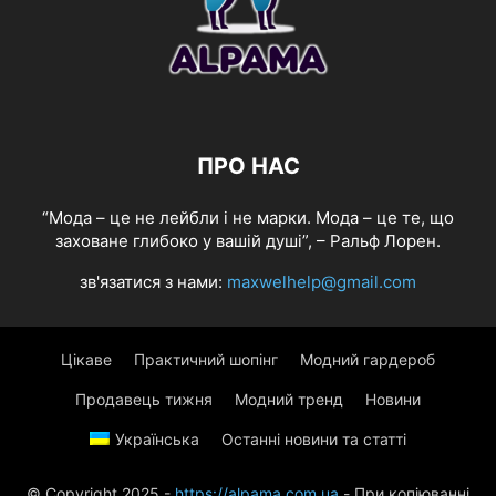
ПРО НАС
“Мода – це не лейбли і не марки. Мода – це те, що
заховане глибоко у вашій душі”, – Ральф Лорен.
зв'язатися з нами:
maxwelhelp@gmail.com
Цікаве
Практичний шопінг
Модний гардероб
Продавець тижня
Модний тренд
Новини
Українська
Останні новини та статті
© Copyright 2025 -
https://alpama.com.ua
- При копіюванні