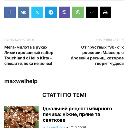
попередня стаття
наступна стаття
Мега-милота в руках:
От грустных “90-х” к
Лимитированный набор
роскоши: Масло для
Touchland с Hello Kitty –
бровей и ресниц, которое
спешите, пока не исчез!
творит чудеса
maxwelhelp
СТАТТІ ПО ТЕМІ
Ідеальний рецепт імбирного
печива: ніжне, пряне та
святкове
maxwelhelp
-
17.12.2025