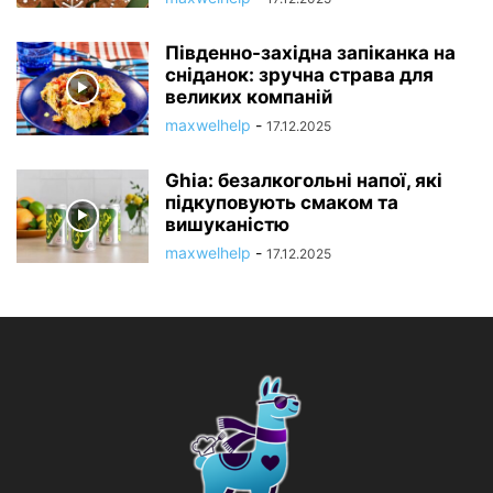
Південно-західна запіканка на
сніданок: зручна страва для
великих компаній
maxwelhelp
-
17.12.2025
Ghia: безалкогольні напої, які
підкуповують смаком та
вишуканістю
maxwelhelp
-
17.12.2025