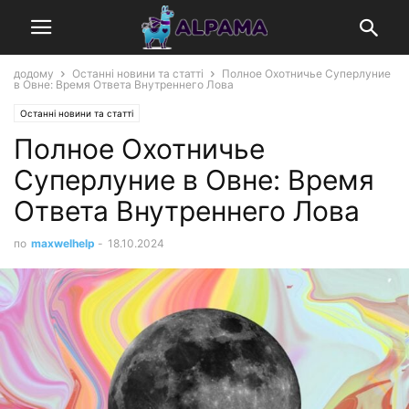
додому
Останні новини та статті
Полное Охотничье Суперлуние
в Овне: Время Ответа Внутреннего Лова
Останні новини та статті
Полное Охотничье
Суперлуние в Овне: Время
Ответа Внутреннего Лова
по
maxwelhelp
-
18.10.2024